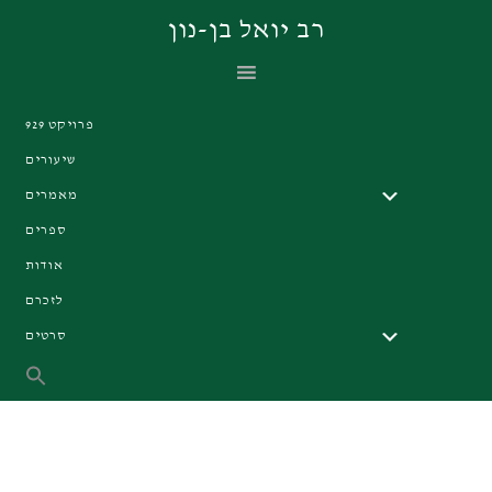
Skip
Skip
Skip
רב יואל בן-נון
to
to
to
primary
footer
main
navigation
content
פרויקט 929
שיעורים
מאמרים
ספרים
אודות
לזכרם
סרטים