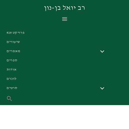
Skip
Skip
Skip
רב יואל בן-נון
to
to
to
primary
footer
main
navigation
content
פרויקט 929
שיעורים
מאמרים
ספרים
אודות
לזכרם
סרטים