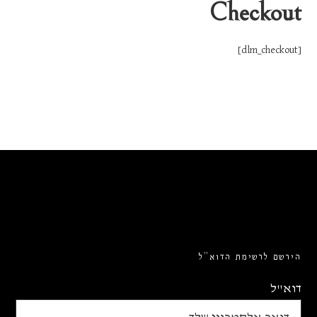
Checkout
[dlm_checkout]
הירשם לרשימת הדוא”ל
דוא"ל