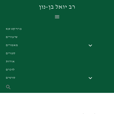
Skip
Skip
Skip
רב יואל בן-נון
to
to
to
primary
footer
main
navigation
content
פרויקט 929
שיעורים
מאמרים
ספרים
אודות
לזכרם
סרטים