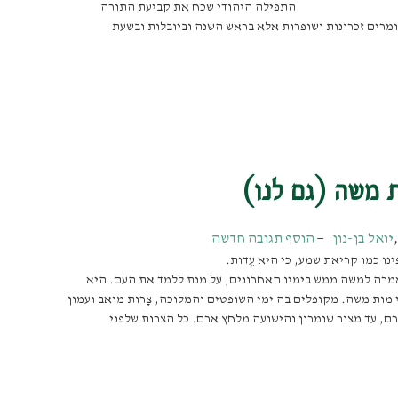
התפילה היהודי שכח את קביעת התורה
אומרים זכרונות ושופרות אלא בראש השנה וביובלות ובשעת
ת משה (גם לנו)
יואל בן-נון
הוסף תגובה חדשה
נו כמו קריאת שמע, כי היא עֵדות.
אמרה למשה ממש בימיו האחרונים, על מנת ללמד את העם. היא
ות משה. מקופלים בה ימי השופטים והמלוכה, צָרות מואב ועמון
ארם, עד מצור שומרון והישועה מלחץ ארם. כל הצרות שלפני