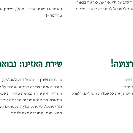
 שוב על ידי איראן, כנראה בצפון,
ור לישראל להיגרר לחוסר ביטחון
והגמרא (תענית טז ב – יז א), “שאין 
מלחמה”!
צועה!
שירת האזינו: נבוא
דשה
ב׳ במרחשוון ה׳תשפ״ד (17/10/23)
,
אותם!
שירת האזינו צריכה להיות שגורה על פי
חילות, את כל עמדות הטילים, ולפרק
השירה היא עֵדות נבואית מיוחדת שנ
מתארת את ההיסטוריה הצפויה אחרי מ
נגד ישראל, סיסרא ומדיָן, פלִשתים ו
המעצמות, החורבנות והגלויות.