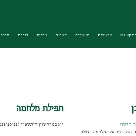
יקט 929
שיעורים
מאמרים
ספרים
אודות
לזכרם
סרטים
כן
תפילת מלחמה
ה חדשה
י״ג במרחשוון ה׳תשפ״ד (28/10/23)
ה בשלב הזה של המלחמה, השלב