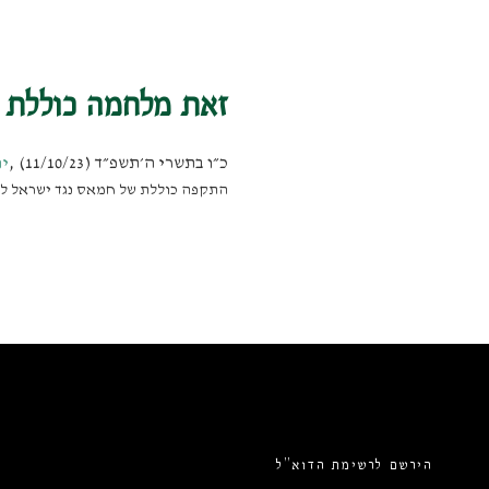
זאת מלחמה כוללת
כ״ו בתשרי ה׳תשפ״ד (11/10/23)
,
יו
התקפה כוללת של חמאס נגד ישראל לא
הירשם לרשימת הדוא”ל