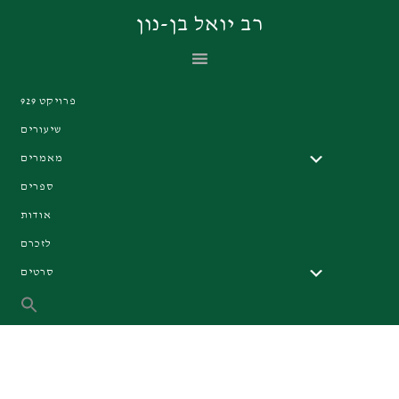
Skip
Skip
Skip
רב יואל בן-נון
to
to
to
primary
footer
main
navigation
content
פרויקט 929
שיעורים
מאמרים
ספרים
אודות
לזכרם
סרטים