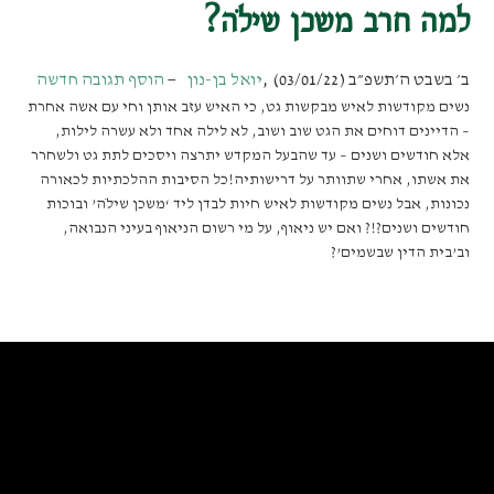
למה חרב משכן שילֹה?
ב׳ בשבט ה׳תשפ״ב (03/01/22)
,
יואל בן-נון
הוסף תגובה חדשה
נשים מקודשות לאיש מבקשות גט, כי האיש עזב אותן וחי עם אשה אחרת
– הדיינים דוחים את הגט שוב ושוב, לא לילה אחד ולא עשרה לילות,
אלא חודשים ושנים – עד שהבעל המקדש יתרצה ויסכים לתת גט ולשחרר
את אשתו, אחרי שתוותר על דרישותיה!כל הסיבות ההלכתיות לכאורה
נכונות, אבל נשים מקודשות לאיש חיות לבדן ליד ‘משכן שילֹה’ ובוכות
חודשים ושנים?!? ואם יש ניאוף, על מי רשום הניאוף בעיני הנבואה,
וב’בית הדין שבשמים’?