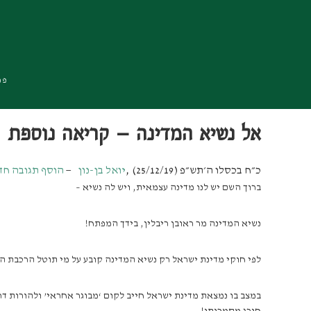
Skip
Skip
Skip
to
to
to
primary
footer
main
navigation
content
פרו
אל נשיא המדינה – קריאה נוספת
כ״ח בכסלו ה׳תש״פ (25/12/19)
,
יואל בן-נון
הוסף תגובה ח
ברוך השם יש לנו מדינה עצמאית, ויש לה נשיא –
נשיא המדינה מר ראובן ריבלין, בידך המפתח!
לפי חוקי מדינת ישראל רק נשיא המדינה קובע על מי תוטל הרכבת המ
במצב בו נמצאת מדינת ישראל חייב לקום ‘מבוגר אחראי’ ולהורות ד