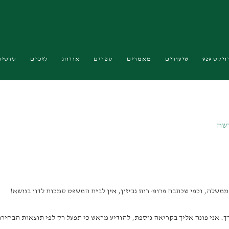
יקט 929
שיעורים
מאמרים
ספרים
אודות
לזכרם
סרטים
דשה
משלה, וכפי שכתבה פרופ’ רות גביזון, אין לבית המשפט סמכות לדון בנושא!
רך. אני פונה אליך בקריאה נוספת, להודיע מראש כי תפעל רק לפי תוצאות הבח