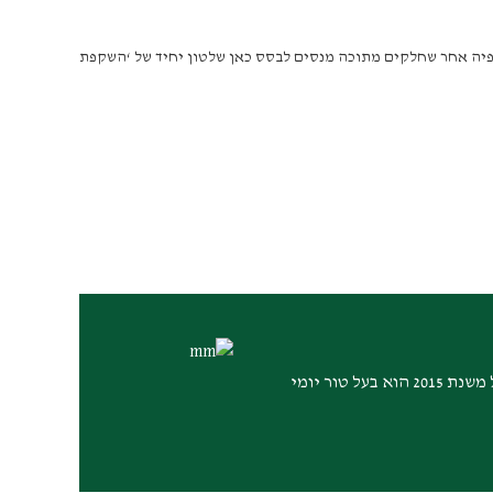
לפיה אחר שחלקים מתוכה מנסים לבסס כאן שלטון יחיד של ‘השקפת
הרב ד"ר יואל בן נון (נולד ב-9 במאי 1946, ח' באייר תש"ו) הוא רב ציוני דתי, ממייסדי ישיבת הר עציון ומרצה בולט לתנ"ך. החל משנת 2015 הוא בעל טור יומי