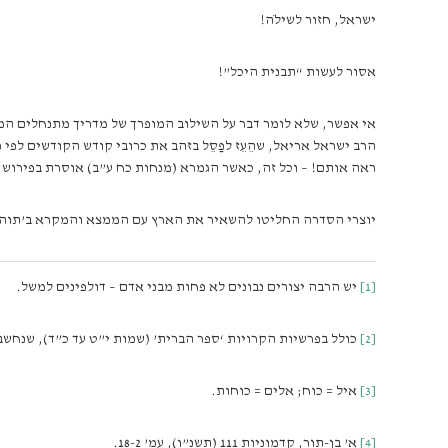
ישראל, חזור לשילֹה!
אסור לעשות “תבנית היכל”!
אי אפשר, שלא לומר דבר על השילוב המופרך של מדריך מתנחלים המת
הרב ישראל אריאל, שהֵעֵז לפַסֵל בזהב את כרובי קודש הקודשים לפ
ראה אותם! – וכל זה, כאשר הגמרא (מנחות כח ע”ב) אוסרת בפירוש לי
יוצרי הסדרה החליטו להשאיר את הארץ עם הממצא והמקרא ב’תוהו
[1]
יש הרבה יצורים נבונים לא פחות מבני אדם – דולפינים למשל.
[2]
כולל בפרשיות הקרויות ‘ספר הברית’ (שמות י”ט עד כ”ד), שנחשב
[3]
איל = כוח; אלים = כוחות.
[4]
א’ בן-תור, קדמוניות 111 (תשנ”ו), עמ’ 18-2.