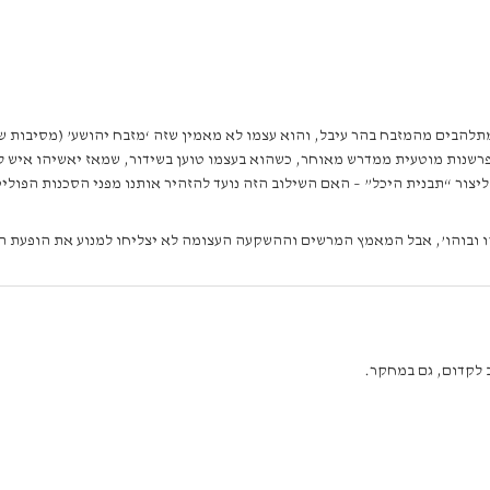
להבים מהמזבח בהר עיבל, והוא עצמו לא מאמין שזה ‘מזבח יהושע’ (מסיבות שלא
י פרשנות מוטעית ממדרש מאוחר, כשהוא בעצמו טוען בשידור, שמאז יאשיהו איש ל
צור “תבנית היכל” – האם השילוב הזה נועד להזהיר אותנו מפני הסכנות הפוליטי
 ובוהו’, אבל המאמץ המרשים וההשקעה העצומה לא יצליחו למנוע את הופעת ה
 לקדום, גם במחקר.