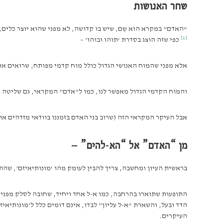
שחר האנושות
“האדם” במקרא הוא שֵם, שיש בו קדושה, לא מפני שהוא יוצר כלים, ולא מ
[1]
כפי שזה הוצג בסדרת ‘תוהו ובוהו’ –
אלא מפני שהמוח האנושי הגדול כולל מוח קדמי מפותח, שרואים אותו היט
והמוח הקדמי הגדול מאפשר לנו, כמו ל”אדם” המקראי, גם שליטה 
אבל העיקר המקראי הזה (שרוב בני האדם בזמננו בוודאי מזדהים אתו
מן “האדם” אל “הא-להים” –
בראשית העיון ומחשבה, צריך להבין לעומק מהו ‘מונותיאיזם’, שהתנ
התופעות שתוארו בהרחבה, כמו א-ל אחד ויחיד, שחובה לסלק מפניו כל 
הדד ובעל, והשארת “א-ל עליון” לבדו, אינם דומים כלל ל’מונותיאי
העיקרים.