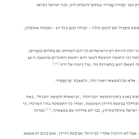
מו ‘חַבּירוּ/עַבּירוּ’ במסעו להצלת לוט, ובני ישראל נקראו
ש מקביל שם לכנען כולה – ‘נבוזה כנען בכל רע – נשבתה אשקלון,
צור יכלו להיות רק הישראלים (כי הם השחיתו גם פסלים כנעניים,
וגם פסלים מצריים, כדלעיל) – גם לא הראו לצופים, איך הוכיח בן-תור את צדקת קודמו, פרופ’ יגאל ידין, בזיהוי השער בן ששת התאים, כשער מימי שלמה (כי החומה הניגשת לשער היא ‘חומת הסוגרים מהמאה ה-10
[11]
וצאת דופן בחפירות גזר, עוד בימיו של ידין.
חבת בארץ בסוף תקופת ‘הברונזה’, ובראשית תקופת ‘הברזל’, באה
ילה בבקעת הירדן השוממה, ואחר כך התפשטה בהר המרכזי, כי
[13]
’ ישראל פינקלשטיין), כבר לא מזדהה עם ממצאיה,
כמרכז
 אבל לא הוזכרו אתרי ‘כף הרגל’ מבקעת הירדן, שגם בהם יש ממצא