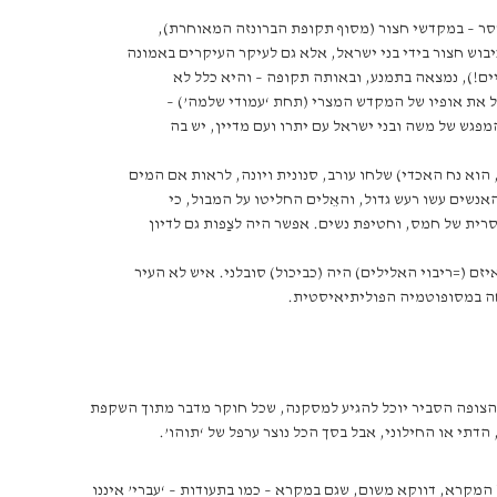
סר – במקדשי חצור (מסוף תקופת הברונזה המאוחרת),
בוש חצור בידי בני ישראל, אלא גם לעיקר העיקרים באמונה
(מצריים!), נמצאה בתמנע, ובאותה תקופה – והיא כלל לא
ל את אופיו של המקדש המצרי (תחת ‘עמודי שלמה’) –
ש של משה ובני ישראל עם יתרו ועם מדיין, יש בה
ס’, הוא נח האכדי) שלחו עורב, סנונית ויונה, לראות אם המים
נשים עשו רעש גדול, והאֵלים החליטו על המבול, כי
רית של חמס, וחטיפת נשים. אפשר היה לצַפות גם לדיון
 (=ריבוי האלילים) היה (כביכול) סובלני. איש לא העיר
ה במסופוטמיה הפוליתיאיסטית.
 שהצופה הסביר יוכל להגיע למסקנה, שכל חוקר מדבר מתוך השקפת
דתי או החילוני, אבל בסך הכל נוצר ערפל של ‘תוהו’.
המקרא, דווקא משום, שגם במקרא – כמו בתעודות – ‘עברי’ איננו