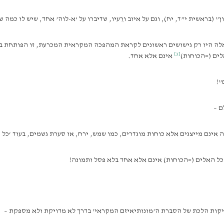
ן” (בראשית י”ד, יח), וגם על איוב ורֵעיו, שדיברו על ‘א-לוה’ אחד, שיש לו כמה
ונותיאיזם’ שבתורה איננו ‘א-ל עליון’ (וגם לא G-OD); כל אלה היו רק גישושים ראשונים לקראת המהפכה המקרא
[3]
לים (=הכוחות)
אינם אלא אחד.
”!
ם –
 אינם מייצגים אלא כוחות מוגדרים, כמו שמש, ירח, או סערת גשמים, בעוד ‘כל ה
כל האלים (=הכוחות) אינם אלא אחד בלא פסל ותמונה!
קות הלכת של הסברת ה’מונותיאיזם המקראי’ בדרך לא מדויקת ולא מספקת –