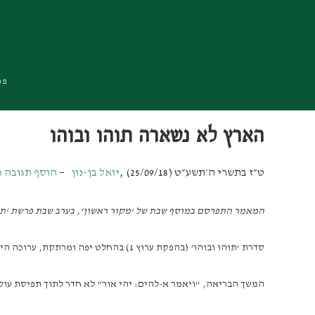
Skip
Skip
Skip
to
to
to
primary
footer
main
navigation
content
פרו
הארץ לא נשארה תוהו ובוהו
ט״ז בתשרי ה׳תשע״ט (25/09/18)
,
יואל בן-נון
הוסף תגובה 
המאמר התפרסם במוסף שבת של ‘מקור ראשון’, בערב שבת פרשת ‘ת
סדרת ‘תוהו ובוהו’ (בהפקת ערוץ 1) בהחלט יפה ומרתקת, ערוכה היטב ומושקעת מאד. אבל (לפחות בפרקים הראשונים בסדרה) היא משאירה את הארץ – ואת התנ”ך – ב’תוהו ובוהו’ –
המשך הבריאה, “ויאמר א-להים: יהי אור” לא חדר לתוך תפיסת עול