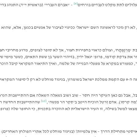
[9]
עלולים לתת מקלט לעבדים בורחים
– “אברם העברי” (בראשית י”ד) התנהג בדיוק כ
רק נזכר לראשונה השם ‘ישראל’ ככינוי לציבור של אנשים בכנען, אלא, שהוא ממ
מֶרְנֶפְּתַח’, וצולם כראוי בחפירות חצור, אך לא סופר לצופים, מדוע מחריבי ח
, כמפורש במקרא על מפעלי הבנייה של שלמה, ואיך התיאור המקראי קיבל הוכחה י
ֶרְנֶפְּתַח’.
עיבל, אבל גם כאן העיקר היה חסר – שוב ושוב נשאלה השאלה אם ההתיישבות הנר
[12]
מה קרסו). אדם זֵרטל הוכיח היטב ב’סקר הר מנשה’,
שההתיישבות החדשה התח
צאו למשל בשילֹה, זו העיר הישראלית לא הוזכרה בתכנית, כי החופר שלה (פרופ
איסטי מתחילת הדרך – אין צלמיות! (בניגוד מוחלט לכל אתרי הפולחן האחרים) –