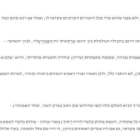
פני שהוא שרד מכל היצורים הקרובים שקדמו לו, ואולי אף רכש מהם כמה ‘גֶנים נֵיאַנ
ב בהבדלי הגולגולת בין ‘הומו אֶרֶקטוֹס’ וה’נֵיאַנְדֶרְטַלי’, לבין “האדם” –
עצמית גבוהה, שממנה מתפתחת (עדיין) ‘בחירה חופשית-מוסרית’, והיא “צלם א
), לא הוסבר כלל, ולכן נשארו יצורי האנוש השונים ב’תוהו ובוהו’, למרות המ
”ך הביא לעולם כולו (כפי שהודגש שוב ושוב בפרק השני, ‘שחר האמונה’) –
מתחרה, דוגמת פולחן בלעדי לירח (‘סין’) באוּר ובחרן – פולחן בלעדי לשמש אצל 
זם’ מקראי, גם אם היו צעדים ראשונים בכיוון, כי היו שם פסל ותמונה, בעוד של