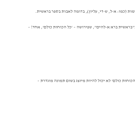
 שמות (כמו: א-ל, ש-די, עליון), בדומה לאבות בספר בראשית.
ית המכרעת, זו הפותחת ב”בראשית ברא א-להים”, שפירושה – ‘כל הכוחות כולם’, אחד! –
כוחות כולם’ לא יכול להיות מיוצג בשום תמונה מוגדרת –