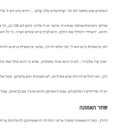
המקרא אכן מספר לנו על “מַלכּיצדק מלך שָלֵם … והוא כהן לא-ל עליו
אולם ‘המ
והוא, ‘האחד’ הכולל את כולם, הוא לבדו ברא שמים וארץ, כי כל הא
לא ‘בראשית ברא הא-ל’ (מי שלא יהיה), אלא “בראשית ברא א-להים
“אין עוד מלבדו”, לא כי הוא אחד משתלט, אלא כי הוא כולל את כול
לכן, לא יכולים להיות שום פסילים, לא תמונות ולא צלמים, שכל אלה
יש לו שליחים (=מלאכים, צבא השמים) והוא מדבר עם נביאים, אבל 
שחר האמונה
להלן, כמה דוגמאות (מתוך פרקי הסדרה הראשונים) להשלכות מרחי