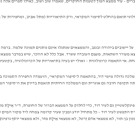
רים – עוד ממצא הפוך לטענות החוקרים, שאמרו שוב ושוב, כאילו ספרים אלה נכת
לוגי תואם בהחלט לסיפור המקראי, ורק התיאוריות (מתל-אביב, ומחפירות של א
 על יישובים ביהודה ובנגב, והממצאים שנתגלו אינם נותנים תמונה שלמה. ברמה 
 מעורר השתאות, מעצם העובדה ששרד. אבל כלל לא הוזכר, שיש במדבר ממצאים מ
ת: אי התאמה כרונולוגית – ואולי יש בעיה בתיאוריות של הכרונולוגיה, בקטעי
לכה גדולה מימי דוד, בהתאמה ל’סיפור המקראי’, הועמדה החפירה הסמוכה בש
ותה תקופה חרבה גם אוגרית וגם הממלכה החיתית תואמת בדיוק את ה’סיפור המקר
ינקלשטיין גם לעיר דוד, כדי לחלוק על הממצא הברור של החופרת, ד”ר אֵילַת מז
ילו היכלו של דוד מסתתר בהר הבית, ורק במאה ה-9 לפנה”ס התפשט לעיר דוד – כל מתחיל יודע ומבין שעיר קדומה 
נון בן-תור, לא ממצאי אדם זֵרטל, לא ממצאי אֵילַת מזר, ולא ממצאי יוסף גרפינ