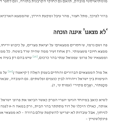
מונותיאיסטי מובהק, תואם גם לחוקי הקרבנות בתורה, וגם לספר דב
ברור לפיכך, מתל חצור, מהר עיבל ומקעת הירדן, שהממצא הארכיאו
‘לא מצאנו’ איננה הוכחה
פה ושם נרמז, ש’חסרים ממצאים’ על יציאת מצרים, על כיבוש יריחו,
ממצא חיובי משצעותי. רק אחוז זעיר ממה שהיה שרד בשטח. כל ממצא
[15]
וממצאיו של פרופ’ עמנואל ענתי בהר כרכום,
שיש בהם רק בעיה אח
[16]
אל מול הממצאים הברורים והחדים בעמק האֵלה (‘קיאפה’)
על ממ
העימות בין ישראל ויהודה לבין כנענים ופלשתים. גם העובדה, שבא
מִכַּפתוֹר, ואֲרָם מִקיר” (עמוס ט’, ז).
לשיא כואב במיוחד הגיעו יוצרי הפרק כאשר הביאו את פרופ’ ישראל פ
אותה, כא
לגיחון, אבל עוּבדות לא יפריעו להשקפת עולם ברורה – לא ממצאי אמ
פינקלשטיין –