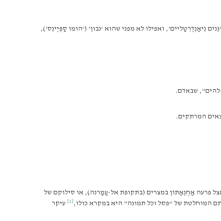
ְדֶרְטַליים’, ואפילו לא מפני שהוא ‘נבון’ (‘הומו סַפְּיֶינְס’),
-להים”, שבאדם.
מצאים המרתקים.
פרעה אַחֶנְאַתוֹן במצרים (בתקופת אל-עַמַרנה), או סילוקם של
[2]
ילתם המוחלטת של “פסל וכל תמונה” היא במקרא כולו,
עיקר