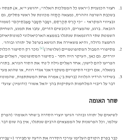
חצור הכנענית (“ראש כל הממלכות האלה”; יהושע י”א, א) תפסה מ
בשכבת השרפה וההרס, נמצאה הַתָזה מכוונת של ראשי פסלים, גם כ
ובציווי המקראי – “כי הָרֵס תְהָרְסֵם, ושַבֵּר תְשַבֵּר מַצֵבֹתֵי
הובאה. ברגע, שהמצרים, הכובשים הזרים, עזבו את תמנע, השחיתו ה
השמטת שתי הדוגמאות שנתגלו בממצא הארכיאולוגי למונותיאיזם 
החמצה גדולה, והיא משאירה את הנושא בערפל של ‘תוהו ובוהו’.
[6]
מסיפורי המבול המסופוטמיים (שלושה!)
נזכר רק הסיפור הכלול ב
יורדים. גם כאן, העיקר היה חסר – בסיפור המסופוטמי, האֵלים עב
הפריעו להם לישון; אחד האֵלים גילה ל’נח’ את הסוד הנורא. בתו
בשאלה, אם ריבוי הסיפורים משקף ז’אנר אגדי רווח, או שהוא מעיד
בשידור הרדיו הנלווה (ברשת ב’) אמרה אחת המשתתפות, שהמונותיא
דבר על ריבוי המלחמות העתיקות בהן ‘האל אשור’ (ודומיו) ‘צועד’
שחר האומה
לשיאים של ‘תוהו ובוהו’ הגיעו יוצרי הסדרה ב’שחר האומה’ (הפרק
עולמו, וכל הפרשנות של הממצאים הרבים שנתגלו, אין בה שום דבר ב
כבר בפרק הקודם העלימו עורכי הסדרה את הדעה ש’חַבּירוּ’ (=’עַבּירו