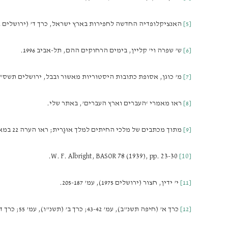
[5]
האנציקלופדיה החדשה לחפירות בארץ ישראל, כרך ד’ (ירושלים 1992), עמ’ 1596.
[6]
ש’ שפרה וי’ קליין, בימים הרחוקים ההם, תל-אביב 1996.
[7]
מ’ כוגן, אסופת כתובות היסטוריות מאשור ובבל, ירושלים תשס”
[8]
ראו מאמרי ‘העברים וארץ העברים’, באתר שלי.
[9]
מתוך מכתבים של מלכי החיתים למלך אוּגָרית; ראו הערה 22 במאמרי הנ”ל.
W. F. Albright, BASOR 78 (1939), pp. 23-30.
[10]
[11]
י’ ידין, חצור (ירושלים 1975), עמ’ 205-187.
[12]
כרך א’ (חיפה תשנ”ב), עמ’ 43-42; כרך ב’ (תשנ”ו), עמ’ 55; כרך ד’ (תשס”ה), עמ’ 67-65.