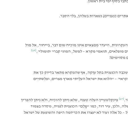
בו בסוף ימי בית ראשון.
תרים כנעניים) נשארות בשלהן, בלי הסבר.
העקרונית, היעדר ממצאים אינו מוכיח שום דבר, בייחוד, אל מול
[14]
ופלאים, תואמי מקרא – למשל, המוני קברי ‘תוּמוּלי’,
ם מסוימים?
כבה הכנענית בתל עזֵקה, אף שהמקרא מתאר בדיוק כך את
אי’ – “הלוא את ישראל העלֵיתי מארץ מצרים, ופלִשתיִים
[17]
ר.
פינקלשטיין העלה טענה, שלא ניתן להוכיח, ולא ניתן להפריך
צמחה ליד מקור המים שלה, ולכן, עיר דוד, כמו “שָלֵם” הכנענית לפניה, נוסדה בצמוד
קל – כל אלה ועוד לא יעצרו את הכריזמה היפה והשופעת של ישראל