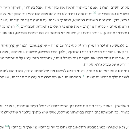
קום חשוב, ופרופ’ אמנון בן-תור הראה את מקדשיה, אבל בשידור, העיקר היה ח
[4]
נעניים וגם מצריים.
זו דוגמה נדירה לא רק להתאמה עם הסיפור המקראי על כי
הֶם” (שמות כ”ג, כד). הדוגמה השנייה בממצא, לניתוץ מצבות עם תמונות אֵלים ואֵלות 
[5]
מקומיים – כנראה מִדיָנים – את פרצופי האֵלים והאֵלות המצריים,
ושינו כלי
מקראי מובהק, בדיוק בתקופה, שהמקרא מתאר בה את יציאת מצרים, וגם את המפג
’גלגמש’, והוזכר הדמיון החזק לסיפור שבתורה – ‘אֻתְנַפִּשְתִם’ (כמו ‘אַתְרַחַסי
דו קשה בחפירת אפיקי הפרת והחדקל, ולכן יצרו אנשים, שיעבדו במקומם, אבל הא
רה, א-להים אחד ברא את העולם וגם מנהל אותו, והמבול היה עונש על השחתה מוס
 דווקא על מבול נורא שקרה.
יזם המקראי הוא קנאי, והוא הביא לעולם את ‘מלחמות הדת’, בעוד הפוליתיאיזם
[7]
 לפני המלך הכובש והמנצח.
המלחמות באו מהתרבות העירונית הבבלית, שצמח
 השלישי), כאשר ערכו את הוויכוח בין החוקרים לרצף של דעות סותרות, באופן,
טוח. כל המשתתפים דיברו בביטחון מוחלט, איש איש מתוך עולמו האידיאולוגי, ה
[8]
ּ’, ולא ‘אַפּירוּ’ כמו במבטא התל-אביבי) הם כן “העברים” (ו”ארץ העברים”)
של 