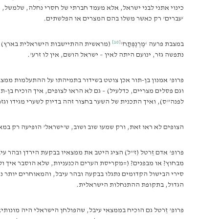
כינוי אתני לבני ישראל, אלא מעמד חברתי של חסרי נחלה, שלמשל, 
‘עברים’ רק כאשר משלו בהם המצרים או הפלשתים.
[10]
במצבת פרעה ‘מֶרְנֶפְּתַח’
(מראשית ההתיישבות הישראלית בארץ), לא 
נתפשה גזר, ינועם היתה לאין – ישראל הושם, אין לו זרע’.
פרופ’ אמנון בן-תור אכן צוטט בשידור בתמיהתו על ההתעלמות ממצבת ‘
לפנה”ס), ואיך התכנית של השער בחצור זהה בדיוק לשערי מגידו וגזר
הצופים לא ראו זאת, ורק שמעו שוב ושוב, ש’ישראל’ הופיעה רק במאה ה-9 עם הקמת ממלכת ישראל בשומרון, בניגוד מוחלט לא רק ל’סיפור המקראי’, אלא גם לממצאי חצור וגזר, ולמצבת ‘מ
פרופ’ אדם זֵרטל (ז”ל) הציג היטב את ממצאיו בבקעת הירדן ובהר 
מבחוץ? או מבפנים? (=מקריסת הערים הכנעניות, שלא הוסבר איך ול
סירי הבישול הקדומים נתגלו בבקעה ובהר עיבל, והמאוחרים יותר נמ
הגדול, בתקופת ההתנחלות הישראלית.
פרופ’ זֵרטל גם הוכיח בממצאי עיבל, שהפולחן הישראלי היה מונותי