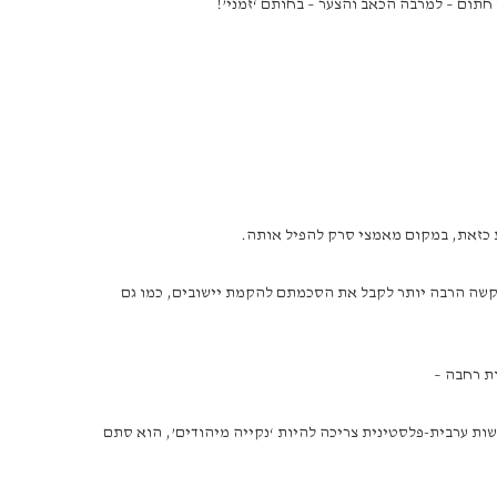
חתום – למרבה הכאב והצער – בחותם ‘זמני’!
 כזאת, במקום מאמצי סרק להפיל אותה.
גם קשה הרבה יותר לקבל את הסכמתם להקמת יישובים, כמו גם
ת רחבה –
שות ערבית-פלסטינית צריכה להיות ‘נקייה מיהודים’, הוא סתם