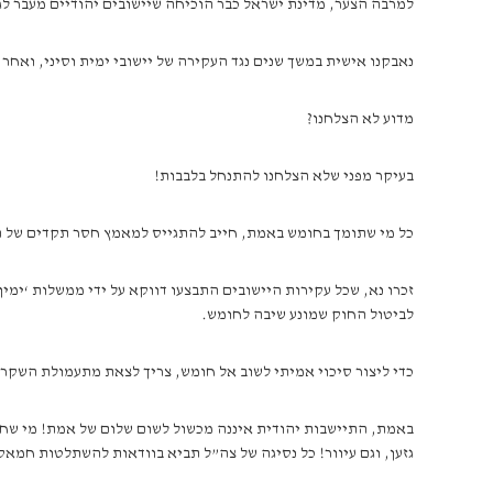
למרבה הצער, מדינת ישראל כבר הוכיחה שיישובים יהודיים מעבר לג
נאבקנו אישית במשך שנים נגד העקירה של יישובי ימית וסיני, ואחר 
מדוע לא הצלחנו?
בעיקר מפני שלא הצלחנו להתנחל בלבבות!
כל מי שתומך בחומש באמת, חייב להתגייס למאמץ חסר תקדים של 
זכרו נא, שכל עקירות היישובים התבצעו דווקא על ידי ממשלות ‘ימי
לביטול החוק שמונע שיבה לחומש.
כדי ליצור סיכוי אמיתי לשוב אל חומש, צריך לצאת מתעמולת השקר
באמת, התיישבות יהודית איננה מכשול לשום שלום של אמת! מי שחוש
גזען, וגם עיוור! כל נסיגה של צה”ל תביא בוודאות להשתלטות חמא