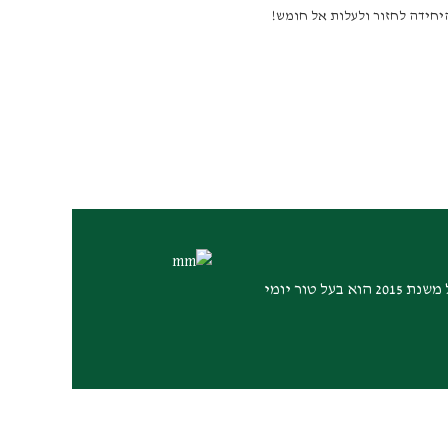
 היחידה לחזור ולעלות אל חומש!
הרב ד"ר יואל בן נון (נולד ב-9 במאי 1946, ח' באייר תש"ו) הוא רב ציוני דתי, ממייסדי ישיבת הר עציון ומרצה בולט לתנ"ך. החל משנת 2015 הוא בעל טור יומי