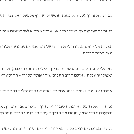
התמיכה בחומש כיישוב מוכר היא בסיסית אצלי, ואיננה נובעת מן הר
עם ישראל צריך לשבת על פסגת חומש ולהשקיף מלמעלה אל צפון השומ
כל זה בהתעלמות מן הטרור הנפשע, שגם לא הביא לפלסטינים שום הי
מעל תחנת הרכבת.
כאן עלי לחזור לדברים שאמרתי בדיון הלילי (בתחנת הרכבת) על ההצע
ואפילו ‘השפלה’, אולם הרוב הסכים שזהו ‘פתח תקוה’ – ההיסטור
אמרתי אז, וגם פעמים רבות אחר כך, שהתנאי להתנחלות בהר הוא ה
גם הדרך אל חומש לא יכולה לעבור רק בדרך העולה משבי שומרון, א
ובמערכות הביטחון, חוסם את הדרך העולה אל חומש הרבה יותר מהר
כל עוד משוכנעים רבים כל כך מאחינו היקרים, שדרך ‘המתנחלים’ ח