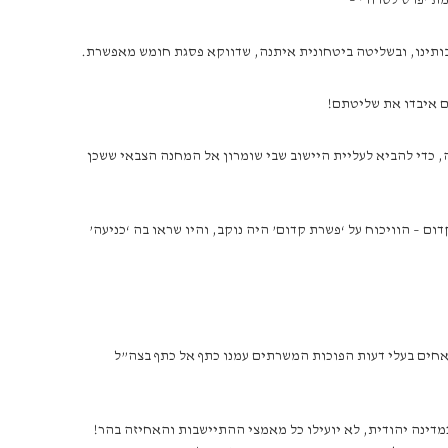
ת ‘פרס לטרור’ –
בותינו, ובשליטה ביטחונית איתנה, שדווקא פסגת חומש מאפשרת.
הם איבדו את שליטתם!
 מאז המאבקים בתחנת הרכבת בסבסטיה, כדי להביא לעליית היישוב שבי שומרון אל המחנה הצבאי ששכן
ם – הוויכוח על ‘פשרת קדום’ היה נוקב, והיו שראו בה ‘כניעה’
אחים בעלי דעות הפוכות המשרתים עמנו כתף אל כתף בצה”ל
מדינה יהודית, לא יועילו כל מאמצי ההתיישבות והאחיזה בהר!