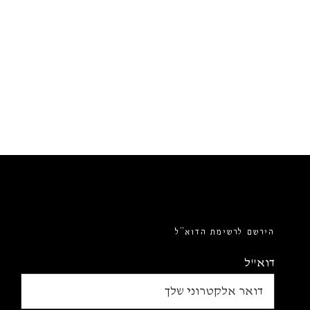
הירשם לרשימת הדוא”ל
דוא"ל