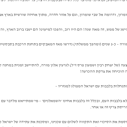
צח המזעזע; גם אינני מתחבר כלל לשיח שבעקבות הרצח, על ‘תגובה הולמת’ לעומ
רון, ודרומה אל שבי שומרון, וגם על אזור חדרה, מתוך אחיזה שורשית בארץ א
שג של ממש, זה מאה שנה! הם היו רוב, והפכו למיעוט! הם ישבו ברוב הארץ, ו
הצעדה אל חומש מזכירה לי את דרכו של גוש אמונים עם גרעין אלון מורה – כ-3 שנים (ומהפך ממשלתי) נדרשו
ה (של יצחק רבין ושמעון פרס ז”ל) לגרעין אלון מורה, להתיישב זמנית במחנה קדו
יה הוכיחה את צדקת ההכרעה!
תנחלות בלבבות עם ישראל המפולג למגזריו –
לא בלבבות העם, ובכלל זה בלבבות אחינו ‘השמאלנים’ – מי שמתייאש מלדבר עם 
יסת צריף זה או אחר.
וסמת את הסיכוי ואת התקווה לשלום עם שכנינו, ומסכנת את עתידה של ישראל כ