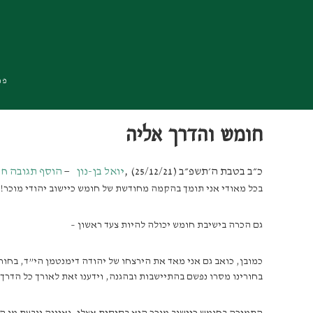
Skip
Skip
Skip
to
to
to
primary
footer
main
navigation
content
פרו
חומש והדרך אליה
כ״ב בטבת ה׳תשפ״ב (25/12/21)
,
יואל בן-נון
הוסף תגובה ח
בכל מאודי אני תומך בהקמה מחודשת של חומש כיישוב יהודי מוכר!
גם הכרה בישיבת חומש יכולה להיות צעד ראשון –
כמובן, כואב גם אני מאד את הירצחו של יהודה דימנטמן הי”ד, בחו
בחורינו מסרו נפשם בהתיישבות ובהגנה, וידענו זאת לאורך כל הדרך.