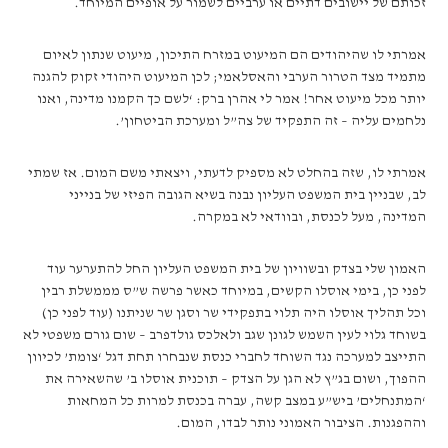
זכותם של יישובים דתיים או ערביים לשמור על אופיים המיוחד.
אמרתי לו שהיהודים הם המיעוט במזרח התיכון, מיעוט שנתון לאיום
מתמיד מצד הטרור הערבי והאסלאמי; לכן המיעוט היהודי זקוק להגנה
יותר מכל מיעוט אחר! אמר לי אהרן ברק: ‘לשם כך הקמנו מדינה, ואנו
נלחמים עליה – זה התפקיד של צה”ל ומערכת הביטחון’.
אמרתי לו, שזה בהחלט לא מספיק לדעתי, ויצאתי משם המום. אז שמתי
לב, שבניין בית המשפט העליון נבנה בשיא הגובה הפיזי של בנייני
המדינה, מעל לכנסת, ובוודאי לא במקרה.
האמון שלי בצדק ובשוויון של בית המשפט העליון החל להתערער עוד
לפני כן, בימי אוסלו הקשים, במיוחד כאשר פרשה ש”ס מממשלת רבין
וכל תהליך אוסלו היה תלוי בתפקידי שר וסגן שר שניתנו (עוד לפני כן)
בשוחד גלוי לעין השמש לגונן שגב ולאלכס גולדפרב – שום גורם משפטי לא
התייצב למערכה נגד השוחד לחברי כנסת שנבחרו תחת דגל ‘צומת’ לכיוון
ההפוך, ושום בג”ץ לא הגן על הצדק – תוכנית אוסלו ב’ שהשאירה את
‘המתנחלים’ ביש”ע במצב קשה, עברה בכנסת למרות כל המחאות
וההפגנות. הציבור האמוני נותר לבדו, המום.