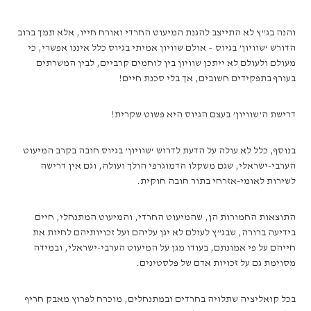
והנה בג”ץ לא התייצב להגנת המיעוט החרדי ואורח חייו, אלא תמך ברוב
הדורש ‘שוויון’ בגיוס – אולם שוויון אמיתי בגיוס כלל איננו אפשרי, כי
מעולם ולעולם לא ייתכן שוויון בין לוחמים קרביים, לבין המשרתים
בעורף בתפקידים חשובים, אך בלי סכנת חיים!
דרישת ה’שוויון’ בעצם הגיוס היא פשוט שקרית!
בנוסף, כלל לא עולה על הדעת לדרוש ‘שוויון’ בגיוס חובה בקרב המיעוט
הערבי-ישראלי, שגם משקלו הדמוגרפי הולך ועולה, וגם אין דרישה
לשירות לאומי-אזרחי בתור חובה חוקית.
התוצאות החמורות הן, שהמיעוט החרדי, והמיעוט המתנחלי, חיים
בידיעה ברורה, שבג”ץ לעולם לא יגן עליהם ועל זכויותיהם לחיות את
חייהם על פי אמונתם, בעודו מגן על המיעוט הערבי-ישראלי, ובמידה
מסוימת גם על זכויות אדם של פלסטינים.
בכל קואליציה שתלויה בחרדים ובמתנחלים, מוכרח לפרוץ מאבק חריף