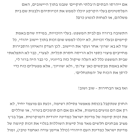
אם ייהרסו הבתים ה’בלתי חוקיים’ שנבנו בתוך היישובים, האם
הפלסטינים בעלי הקרקע יוכלו לממש את זכויותיהם ולבנות שם בית
משלהם, או לפחות לנטוע כרם?
התשובה ברורה גם לבית המשפט: בעלי הזכויות, במידה שהם באמת
קיימים ובעלי זכויות, לא יוכלו לממש שום זכות בתוך יישוב יהודי, כל
עוד לא בא ‘שרון’ אחר ועקר את היישוב. לכן הצדק והאיזון והסבירות
מחייבים פיצוי כספי ולא הריסה חסרת תכלית. לצערי, כבר לא התפלאתי
שבית המשפט כלל לא העלה שיקול כזה בדיוניו, כי כבר היה ברור לי,
שלא באמת מבקשים כאן ‘צד/ק’, ולא ‘שוויון’, אלא מפעילים כוח כדי
לרסן את הכוח של ‘המתנחלים’.
ואז באו הבחירות – שוב ושוב!
החוק שנתקבל בכנסת מאפשר פסילת רשימה, וכעת גם מועמד יחיד, לא
רק אם הם נגועים בגזענות, אלא גם אם הם תומכים בטרור, או שוללים
את זכות קיומה של מדינת ישראל כמדינה יהודית ודמוקרטית. אבל בג”ץ
מציב מבחנים חלשים מאד מול סיעות השוללות בגלוי את זכות קיומה של
מדינת ישראל כמדינת העם היהודי (כולל איימן עודה ואחמד טיבי), ומול