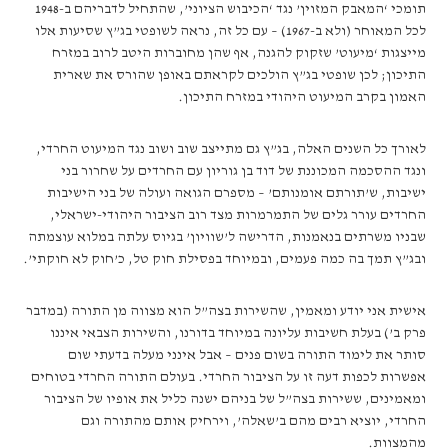
תומכי ‘המאבק המזוין’ נגד ‘הכיבוש הציוני’, שהתחיל לדבריהם ב-1948
לכל המאוחר (ולא ב-1967) – עם כל זה, נראה לשופטי בג”ץ שסיעות אלו
מייצגות ‘מיעוט’ שזקוק להגנה, אף שהן מחוברות היטב לרוב במזרח
התיכון; לכן שופטי בג”ץ הולכים לקראתם באופן שהורס את שארית
האמון בקרב המיעוט היהודי במזרח התיכון.
לאורך כל השנים האלה, בג”ץ גם מתייצב שוב ושוב נגד המיעוט החרדי,
ונגד ההסכמה המכוננת של דוד בן גוריון עם החרדים על שחרור בני
ישיבות, ש’תורתם אומנותם’ – מספרם הגואה ועולה של בני הישיבות
החרדים עורר גלים של התמרמרות מצד רוב הציבור היהודי-ישראלי,
שבניו משרתים בנאמנות, הדרישה ל’שוויון’ בגיוס עלתה במלוא עוצמתה
ובג”ץ תמך בה כמה פעמים, ובמיוחד בפסילת חוק טל, כ’חוק לא חוקתי’.
אישית אני יודע ומאמין, שהשירות בצה”ל הוא מצווה מן התורה (במדבר
פרק ב’) בעלת חשיבות עליונה במיוחד בדורנו, והשירות הצבאי איננו
סותר את לימוד התורה בשום פנים – אבל אינני מעלה בדעתי שום
אפשרות לכפות דעה זו על הציבור החרדי. בעולם התורה החרדי בטוחים
ומאמינים, ששירות בצה”ל של בניהם ישנה כליל את אופיו של הציבור
החרדי, יוציא רבים מהם ב’שאלה’, וירחיק אותם מהתורה וגם
מהמצוות.