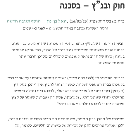
חוק ובג”ץ – בסכנה
כ״ה בשבט ה׳תשפ״ג (16/02/23)
,
יואל בן-נון
הוסף תגובה חדשה
גרסה ראשונה נכתבה באדר התשע”ט – לפני כ-4 שנים
הבעיה החמורה של בג”ץ נעוצה בהטיה המכוונת שהוא נוקט כבר שנים
רבות לטובת מיעוטים מסוימים ונגד כוחו של הרוב, כפי שהוא מצטייר
בעיניו; כוחו של הרוב נראה לשופטים ליברליים מסוכן הרבה יותר
מאיומי המיעוט.
דבר זה התחוור לי (לפני כמה שנים) בשיחה אישית שיזמתי עם אהרן ברק
בלשכתו בבית המשפט העליון, כאשר רציתי להבין איך ייתכן פסק דין
(קעדאן) בעד זכותו של אזרח ערבי-ישראלי, לרכוש בית ונחלה ביישוב
קהילתי יהודי שאיננו דתי!, ולעומתו, פסק דין (אביטן) שאסר על קצין
משטרה יהודי לרכוש נחלה ביישוב בדואי?
תשובתו של אהרן ברק הייתה, שהיהודים הם הרוב במדינה ובידם הכוח,
ולכן ‘אנחנו’ צריכים להגן על זכויות של מיעוטים חלשים, כלומר, על