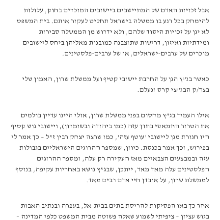
אבל זכויות האדם של המתיישבים ביישובים המוכרים בחוק, עלולות
להימחק בכל רגע בו ממשלה בישראל תחליט לעקור אותם. בית המשפט
לא יגן על זכויות היסוד שלהם, ולא ידרוש מן הממשלה סבירות
ומידתיות ואיזון, דרישות שתוצבנה כמובנות מאליהן ביחס ליישובים
מוכרים של ערבים-ישראלים, או של ערבים-פלסטינים.
כאשר בג”ץ הגן על החרבת יישובי קטיף ועל ממשלת שרון, האמון שלי
בצד/ק הבג”צי קרס ונעלם.
אילו העמיד בג”ץ מחסום בפני ממשלת שרון, אולי היינו עדיין בולמים
את הטרור החמאסי בתוך עזה (כמו ביהודה ובשומרון), ויישובי גוש קטיף
היו חגורת מגן ליישובי ‘עוטף עזה’, כמו שרצה יצחק רבין ז”ל – כך אמר לי
בפירוש, וכך אמר בכנסת. כיוון, שמספר ההרוגים הישראליים בגבולות
עזה ובמבצעים הצבאיים מאז העקירה רק עלה, ומספר ההרוגים
הפלסטינים עלה מאד מאד, ייתכן, שבג”ץ נושא באחריות עקיפה, בנוסף
לממשלת שרון, על אובדן חיי אדם רבים מאד.
אחר כך באו הפסיקות להריסת בתים בבית-אל, בעפרה ובנתיב האבות
בגוש עציון – ציפיתי לשמוע שאלה פשוטה מבית המשפט כלפי המדינה –