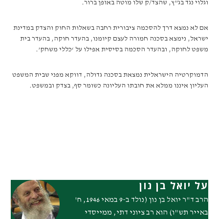
וגלוי נגד בג”ץ, שהצד/ק שלו מוטה באופן ברור.
אם לא נמצא דרך להסכמה ציבורית רחבה בשאלות החוק והצדק במדינת
ישראל, נימצא בסכנה חמורה לעצם קיומנו, בהעדר חוקה, בהעדר בית
משפט לחוקה, ובהעדר הסכמה בסיסית אפילו על ‘כללי משחק’.
הדמוקרטיה הישראלית נמצאת בסכנה גדולה, דווקא מפני שבית המשפט
העליון איננו ממלא את חובתו העליונה כשומר סף, בצדק ובמשפט.
על יואל בן נון
הרב ד"ר יואל בן נון (נולד ב-9 במאי 1946, ח'
באייר תש"ו) הוא רב ציוני דתי, ממייסדי