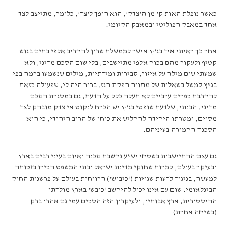
כאשר נופלת האות ק’ מן ה’צדק’, הוא הופך ל’צד’, כלומר, מתייצב לצד
אחד במאבק הפוליטי ובמאבק הקיומי.
אחר כך ראיתי איך בג”ץ אישר לממשלת שרון להחריב אלפי בתים בגוש
קטיף ולעקור מהם בכוח אלפי מתיישבים, בלי שום הסכם מדיני, ולא
שמעתי שום מילה על איזון, סבירות ומידתיות, מילים שנשמעו ברמה בפי
בג”ץ למשל בשאלות של מתווה הפקת הגז. ברור היה לי, שפעולה כזאת
להחרבת כפרים ערביים לא תעלה כלל על הדעת, גם במסגרת הסכם
מדיני. הבנתי, שלדעת שופטי בג”ץ יש הכרח לנקוט אי צדק מובהק לצד
מסוים, ומטרתו היחידה להחליש את כוחו של הרוב היהודי, כי הוא
הסכנה החמורה בעיניהם.
גם עצם ההתיישבות בשטחי יש”ע נחשבת סכנה ואיום בעיני רבים בארץ
ובעיקר בעולם, למרות שחוקי מדינת ישראל ובתי המשפט הכירו בזכותה
למעשה, בניגוד לדעות שגויות (‘כיבוש’) הרווחות בעולם על פרשנות החוק
הבינלאומי. שום עם אינו יכול להיחשב ‘כובש’ בארץ מולדתו
ההיסטורית, ארץ אבותיו, ולעיקרון הזה הסכים עמי גם אהרן ברק
(בשיחה אחרת).