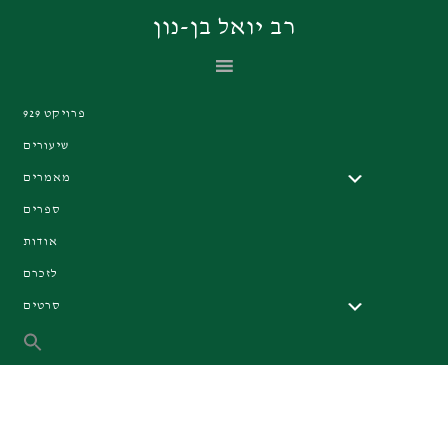
Skip
Skip
Skip
רב יואל בן-נון
to
to
to
primary
footer
main
navigation
content
פרויקט 929
שיעורים
מאמרים
ספרים
אודות
לזכרם
סרטים