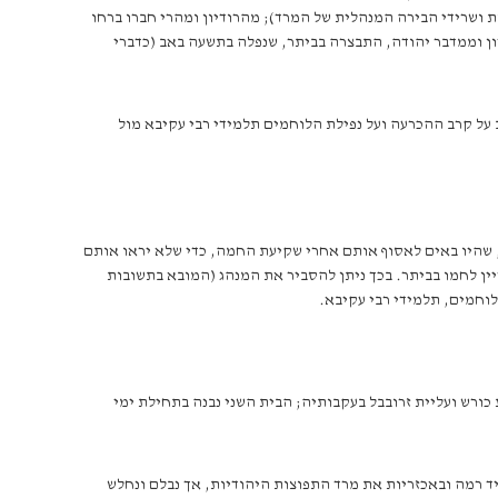
בות ושרידי הבירה המנהלית של המרד); מהרודיון ומהרי חברו ברחו
ן וממדבר יהודה, התבצרה בביתר, שנפלה בתשעה באב (כדברי
נה הרומי, וחושב על קרב ההכרעה ועל נפילת הלוחמים תלמידי רבי עקיבא מול
 שהיו באים לאסוף אותם אחרי שקיעת החמה, כדי שלא יראו אותם
יין לחמו בביתר. בכך ניתן להסביר את המנהג (המובא בתשובות
לוחמים, תלמידי רבי עקיבא.
ם (539 לפנה”ס) נפלה בבל ביד כורש ויצאה לעולם הצהרת כורש ועליית זרובבל בעקבותיה; הבית השני נבנה בתחילת ימי
ורבן בית שני, כבש את בבל הפרתית מבבל ועד שושן (116 לספירה הרומית), ודיכא ביד רמה ובאכזריות את מרד התפוצות היהודיות, אך נבלם ונחלש