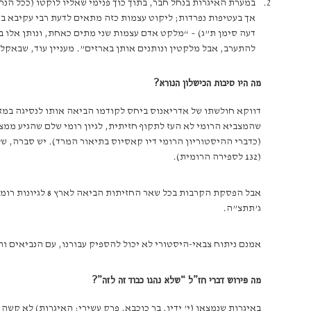
במערת האיגרות בנחל חבר, בתוך כוך פנימי שאליו לוקטו (ככל הנר
אך בעטיפות נפרדות; ליקוט עצמות כזה מתאים לדעת רבי עקיבא במ
דעה סימן ת”ג) – “מלקט אדם עצמות שני מתים כאחת, ונותן אלו בר
להתערב, אבל מלקטין ונותנים אותן בארזים”. מעניין עוד, שבאקל
מה היו סיבות הכישלון הנורא?
דווקא חולשתו של אדריאנוס ביחס לקודמו הביאה אותו לנסיגה במזר
שהמצביא הרומי לא העז לתקוף חזיתית, לגיון רומי שלם שהגיע ממצר
(כדברי ההיסטוריון הרומי דיו קאסיוס בתיאור המרד). יש סברה, של”
(132 לספירה הרומית).
אבל הפסקת הקרבו
ג’תתצ”ה.
אמנם ניתוח צבאי-היסטורי לא יכול להספיק עבורנו, עם הנביאים ו
מה פירוש דברי חז”ל “שלא נהגו כבוד זה לזה”?
באיגרות שנמצאו (י’ ידין, בר כוכבא, פרק עשירי: האיגרות) לא ק