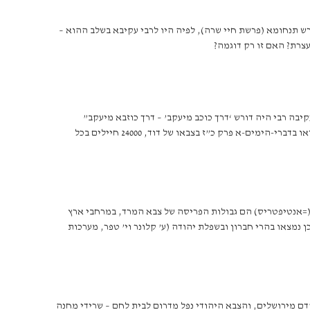
רש תנחומא (פרשת חיי שרה), לפיה היו לרבי עקיבא בשלב ההוא –
לעצרת? האם זו רק דוגמה?
יבה רבי היה דורש ‘דרך כוכב מיעקב’ – דרך כוזבא מיעקב”
(ירושלמי תענית פרק ד’, ה) – רק בצבא לוחם אפשריים מספרים כאלה של רבבות ‘תלמידים-חיילים’, והמספר 300 מכוון כנראה למפקדים הבכירים (וראו בדברי-הימים-א פרק כ”ז בצבאו של דוד, 24000 חיילים בכל
 (=אנטיפטריס) הם גבולות הפריסה של צבא המרד, במרחבי ארץ
ק א’ עמ’ 309-308). מחילות מסתור רבות של לוחמי המרד, אכן נמצאו בהרי חברון ובשפלת יהודה (ע’ קלונר וי’ טפר, מערכות
“בין פסח לעצרת” של שנת ג’תתצ”ה (135 למניינם), כאשר הצבא הרומי התקדם מירושלים, והצבא היהודי נפל מדרום לבית לחם – שרידי מחנה