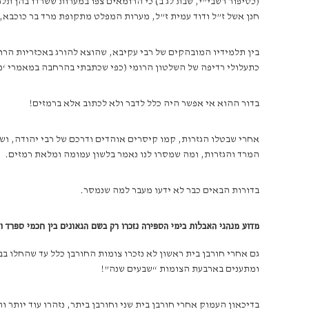
(כסיפור רשבי”י, שבת לג ב) כי הרומאים צפו במערות ששרדו בהן תל
חנן אשל ז”ל ודוד עמית ז”ל, מערות המפלט מתקופת מרד בר כוכבא, 
בין תלמידיו המובהקים של רבי עקיבא, שהוצא להורג באכזריות הרומ
כתעלולי רדיפה של השלטון הרומי (כפי שכתבתי בהרחבה במאמרי ‘מעשה דברוריה’, נטועים יז, אלו
בדור ההוא אי אפשר היה כלל לדבר ולא לכתוב אלא ברמזים!
אחרי שבטלו הגזרות, קמו קיסרים אוהדים ודרכם של רבי יהודה, ושל
המרד והגזרות, ומה שמסרו לנו נאמר בלשון עמומה ומלאת רמזים.
בדורות הבאים כבר לא ידעו מעבר למה שנמסר.
מדוע מנהגי האבלות בימי הספירה נזכרו רק בשם הגאונים בין חכמי ספרד ו
גם אחרי חורבן בית ראשון לא נזכרו צומות החורבן כלל עד שהחלו בב
ומתענים בארבעת הצומות “שבעים שנה”!
בדיכאון העמוק אחרי חורבן בית שני וחורבן ביתר, נזהרו עוד יותר