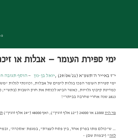
Skip
Skip
Skip
to
to
to
primary
footer
main
navigation
content
פרו
ימי ספירת העומר – אבלות או זיכר
י״ז באייר ה׳תשפ״א (29/04/21)
,
יואל בן-נון
הוסף תגובה ח
1813 שנה אחרי שחרבה בביתר”!
מי היו
12000 או 24000 (“12 אלף זוגין”), ואף 48000 (“24 אלף זוגין”)
תל
… ש”כולם מתו בפרק אחד, בין פסח לעצרת”, במגפת ‘אסכרה’, ובמי
לזה
” (יבמות שם) –