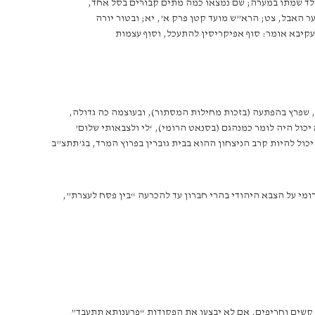
 וילד שמתו במערה; שם נמצאו כמה מתים קבורים בסל אחד,
 האבל, צט; הרא”ש מועד קטן פרק א’, יא; ובטור יורה
 עקיבא אומר: סוף אפיקריסין להתעכל, וסוף עצמות
, שפרץ בהפתעה (בזכות מחילות המסתור), ובעוצמה כה גדולה,
כול היה לומר כמנהגם (בסנאט הרומי), ‘לי ולצבאותי שלום’
יכול להיות קרב הניצחון ההוא בבית גוברין בפרוץ המרד, בג’תתצ”ב
 לאט סגר המצביא הרומי על הצבא היהודי בהרי חברון עד להכרעה “בין פסח לעצרת”,
 קשים וחריפים, אם לא יבצעו את הפקודות “פרענותא תתעבד”