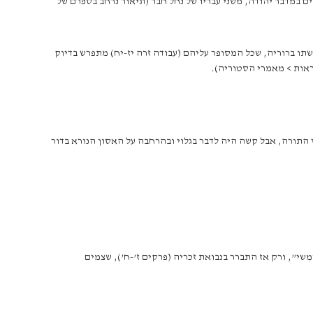
ים במדבר יהודה, משני עבריו של נחל חבר (תיאור נרחב בספרם של
שתו ברוריה, שכל המסופר עליהם (עבודה זרה יז-יח) מתפרש בדיוק
י התורה, אבל קשה היה לדבר בגלוי ובהרחבה על האסון הנורא בדור
ִשי”, ורק אז התברר בנבואת זכריה (פרקים ז’-ח’), שצמים