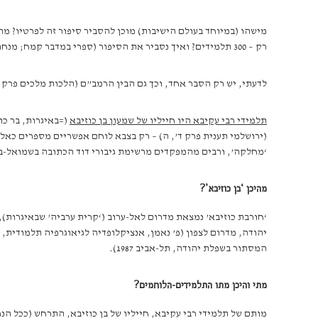
מישהו (במיוחד בעולם הישיבות) מוכן להסביר סיפור זה לפרטיו? מה
רק – 300 תלמידים? ואיך נסביר את הסיפור (ספרי במדבר קמח; מנחות סח ב) על
לדעתי, יש רק הסבר אחד, וכך גם הבין הרמב”ם (הלכות מלכים פרק י
תלמידי רבי עקיבא היו חייליו של שמעון בן כוזיבא
(=באיגרות, בר כו
‘מחלקה’, ורבים מהמפקדים מרשימת גיבורי דוד הכתובה בשמואל-ב ס
מהיכן ‘בן כוזיבא’?
‘חורבת כוזיבא’ נמצאת מדרום לאל-ערוב (‘קרית ערביה’ שבאיגרות)
המסתור בשפלת יהודה, תל-אביב 1987).
מתי והיכן מתו התלמידים-הלוחמים?