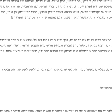
אה לאחר זמן; י’ ידין, בר כוכבא, פרק שישי: הגולגולות) עצמות של גברים נשים
סכת שמחות (פרק י”ב, ח, לפי הגרסה בדברי הפוסקים: הרמב”ן, תורת האדם שער
אש אפיקריסין מכאן, ואלו בראש אפיקריסין מכאן, דברי רבי יוחנן בן נורי; רבי
ים המדברי, הסל נשמר ולא התעכל, וגם נמצאו שרידי העטיפות הנפרדות!
ח ולהסכם שלום עם הפרתים, וכך יכול היה לרכז את כל צבאו מול המרד היהודי
ים הובס כנראה באזור בית גוברין ונמחק מרשימות הצבא הרומי, ואדריאנוס לא י
ג בעומר היה מתחילה יום ניצחון של הצבא היהודי, ואם יש בזה גרעין אמת, זה 
ת בכל שאר החזיתות הביאה לארץ 8 לגיונות רומיים, כפליים מאשר במרד הקנאי שהביא לחורבן הבית, ולאט
החכמים!
שה לזהות את “שמעון הנסי על ישראל” כמנהיג קשוח מאד, שהשתמש תדיר באיומים