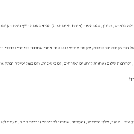
ולא ברא”ש, וכיוון, שגם הטור (אורח-חיים תצ”ג) הביא בשם הרי”ץ גיאת רק ‘מנהג
1813 שנה אחרי שחרבה בביתר” (כדברי דוד בן גוריון דלעיל),
ו, ולהרבות שלום ואחוות לוחמים ואזרחים, גם בישיבות, וגם בפוליטיקה ובתקשור
ך!
מֵטיב – הטוב, שלא הסריחו, והמֵטיב, שניתנו לקבורה” (ברכות מח ב; תענית לא א