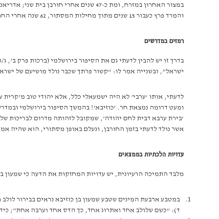
במצור האחרון במזרח, ומת כ-47 שנים אח
והמרד פרץ כעבור 15 שנים מתוך מחילות המסתור, 62 שנה אחרי החורבן, כנראה כאשר התברר שהקיסר הרומי מתכנן לבנות בהר הבית מקדש אלילי.
רמזים במדרשים
בדרך זו יש להבין לדעתי גם את הסיפור בירושלמי (ברכות פרק ב’, ג
ישראל”, ובשנייה אמר לו: “קשור פרתך שכבר נולד מושיעם של ישראל”, כלומר,
לדעתי, אותו ‘ערבי’ לא היה ישמעאלי כלל, אלא יהודי טוב מ’קרית 
ומעט דרומה נמצאת חר. ‘כוזיבא’! בהמשך הסיפור בירושלמי ובמדר
‘בירת ערבא דבית לחם יהודה’, שמקובל לזהותה מדרום לבריכות שלמה
אשר נולד לדעתי בזמן החורבן, ונעלם באופן מסתורי, הוא שהיה אמ
עדויות הלכתיות בממצאים
מלבד התמיכה הרעיונית, יש עדויות המחזקות את הדעה כי שמעון בן 
ד): “כשם שלולב אחד ואתרוג אחד, כך הדס אחד וערבה אחת”; כידוע, ההלכה נפ