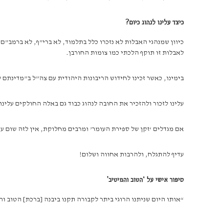
כיצד עלינו לנהוג כיום?
כיוון שמנהגי האבלות לא נזכרו כלל בתלמוד, לא ברי”ף, לא ברמב”ם 
לאבלות זו תוקף הלכתי כמו צומות החורבן.
בימינו, כאשר זכינו לחידוש הריבונות היהודית עם צה”ל ב”מדינתם של רבי עקיבא ובר כוכבא, שקמה מחדש 
עלינו לזכור ולהזכיר את החובה לנהוג כבוד גם באלה החולקים עלינ
אם מגדלים ‘זקן של ספירת העומר’ ומרבים מחלוקת, אין לזה שום ער
עדיף להתגלח, ולהרבות אחווה ושלום!
סיפור אישי על ‘הטוב והמיטיב’
“אותו היום שניתנו הרוגי ביתר לקבורה תקנו ביבנה [ברכת] הטוב וה