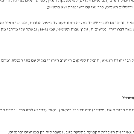
מידים-לוחמים (וגם נשים וילדים) לפי אספקת המזון, כפי שרואים במחנות הרומי
ירושלים תשנ”ט; כרך שני עם רועי פורת יצא בתש”ע).
ית, נרדפו גם רשב”י ששרד במערה המנותקת עד ביטול הגזרות, וגם רבי מאיר וא
ן שבות תשע”א, עמ’ 56-41; ובאתר שלי מרחבי מקראות > מאמרי הסטוריה).
 רבי יהודה הנשיא, הובילה לשיקום היישוב היהודי בגליל עם בתי הכנסת ומרכז
אשכנז?
ניית הבית השני, ושאלו (מיהודי בבל כנראה), האם עדיין יש להתאבל “בחֹדש החמ
 והשאירו את האבלות הקבועה בתשעה באב, ומעבר לזה רק במנהגים וברמזים.