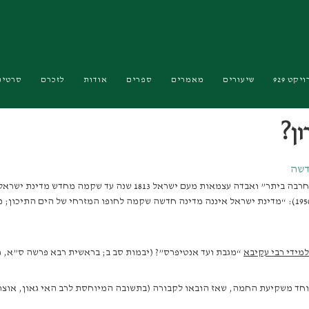
יקט 929
שיעורים
מאמרים
ספרים
אודות
לזכרם
סרטים
ון?
דשה
ימי ספירת העומר הפכו בגלות לימים של אבלות, וכוונתי לגלות “משחרבה
כמדינת קיבוץ גלויות, כאשר הביא לכנסת את חוק השבות (בתש”י; 1950): “מדינת ישראל איננה מדינה חדשה שקמה
מידי רבי עקיבא
“מגבת ועד אנטיפרס”? (יבמות סב ב; בראשית רבא פרשה ס”א, ג)
וחד משקיעת החמה, שאז הובאו לקבורה (בתשובה המיוחסת לרב האי גאון, אוצר 