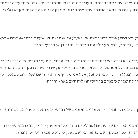
רי חורבן בית שני; אדריאנוס שירש את כסאו ברומא, העדיף לסגת כליל מהמזרח, ולעשות שלום
/ה) ובמדרש (איכה רבא פרשה א’, נא/נז) על אותו יהודי שגעתה פרתו פעמיים – ב
 המושיע נולד עם החורבן, והיה בן 62 בפרוץ המרד!
ערביה’ שנזכרה באיגרות המרד ומזוהה ב’אל-ערוב’, המעיין הגדול על הדרך לחבר
ש מסופר על אמו של ילד פלאי, מנחם בן חזקיהו, שרוח סערה חזקה חטפה אותו 
 (בגלל הקרבה לבית לחם), אבל אני מעדיף את הזיהוי עם ‘אל-ערוב’, בגלל הקרבה
ור להתגלות כ’מנחם בן חזקיהו’ ליהודים בארץ יהודה.
כוזיבא ולוחמיו היו תלמידים נאמנים של רבי עקיבא והלכו לאורו גם בסוגיות הל
במטבע ארבע
סקה שם כדעת רבי ישמעאל, ליטול 3 ענפי הדס ו-2 ערבות.