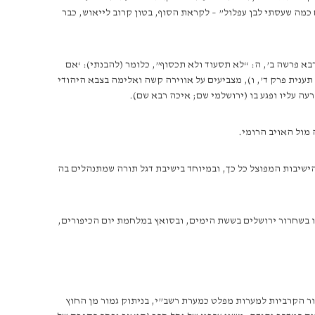
כמה שעסתי לבן עפלול” – לקראת הסוף, בטון קרוב לייאוש, כבר
א פרשה ב’, ה: “לא תסעוד ולא תכסוף”, כלומר (להבנתי): ‘אם
תענית פרק ד’, ו), מצביעים על אווירה קשה ואלימה בצבא היהודי
ה עליו ופגע בו (ירושלמי שם; איכה רבא שם).
מול האויב הרומי.
הישיבות המפוצל כל כך, ובמיוחד בישיבת דגל תורה שמתנהלים בה
ו בשחרור ירושלים בששת הימים, ובסואץ במלחמת יום הכיפורים,
ר הקרביות למערות מפלט כמערת רשב”י, בניתוק גמור מן החוץ