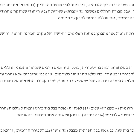
 בצפון הרי חברון הגבוהים, בין ביתר לבין מבצר ההרודיון (בו נמצאו איגרות ר
, אבל קבורת החללים נמשכה עד “עצרת”; שארית הצבא היהודי שנותקה מהרודיו
ר הרומיים, וגם סוללה רומית להבקעת החומה.
ים (יותר מ-50 שנה, ובמיוחד בימי ספירת העומר) אני מתבונן במחנה הפליטים דהיישה ועל מקום המח
ה במלחמות רבות בהיסטוריה, בגלל הזיהומים הרבים שנגרמו מהמוני החללים,
בורה זו במיוחד, כדי שלא יזהו אותן כלוחמים, או מפני שהגברים שלא נהרגו עד
ות מלאכה בימי ספירת העומר “משקיעת החמה”, זמן הקבורה החשאית של גופות ה
לנגד עיניו היה הדגם של חורבן בית ראשון בידי הבבלים (586 לפנה”ס הרומית) – כעבור 47 שני
בנו. בהשוואה –
הקיסר הרומי טראיאנוס, שעלה לשלטון ברומא כ-28 שנים אחרי ח