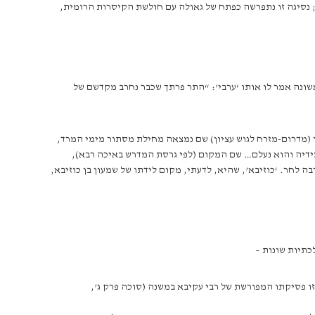
 עם הפרתים; נסיגה זו נתפרשה כפתח של גאולה עם חולשת הקיסרות הרומית,
ראשונה אמר לו אותו ‘ערבי’: “התר פרתך שכבר נחרב מקדשם של
ון (מדרום-מזרח לגוש עציון) שם נמצאה מחילת מסתור מימי המרד,
מידיה והוא נעלם… שם המקום (לפי גרסת המדרש באיכה רבא),
 לחר. ‘כוזיבא’, שהיא, לדעתי, מקום לידתו של שמעון בן כוזיבא,
כתיות שונות –
ת המינים שטבע שמעון בן כוזיבא נראים בבירור לולב ומשני הצדדים שני ענפים (שבולטים מתוך כלי מפואר; י’ ידין, בר כוכבא עמ’ 25) – זו פסיקתו המפורשת של רבי עקיבא במשנה (סוכה פרק ג’,