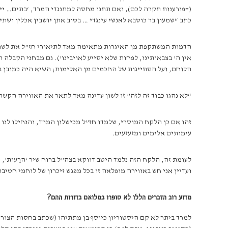
(=פורענות תקרה לכם), ואם תתנו מחסה למתנגדי המרד, ‘בתים… יישר
כתב “שמעון בר כוסבא לאנשי עינגדי … בטוב אתן יושבין אכלין ושתין
הדמות המשתקפת מן האיגרות מתאימה מאד לתיאורי חז”ל את לשונו ה
אין ה’ בצבאותינו, לפחות שלא יסייע לאויבינו’). גם מבחני הקבלה
הלוחם, ועל הסתייגות של החכמים מן האלימות; השיא היה כמובן במצ
“לא נהגו כבוד זה לזה” זו לשון עדינה מאד לתאר את האווירה הקש
זהו אם כן הלקח המוסרי, שלמדו חז”ל מכישלון המרד, והנחילו לנו 
עימותים אלימים ומזעזעים.
לעומת זה, הלקח הזה נלמד היטב דווקא בצה”ל ברוח שיר ‘הרֵעות’,
ועדיין אני חש באווירה מופלאה זו בכל מפגש זיכרון של לוחמי חטיבה 55 לדורותיה – וכך אני מתרשם גם מהנכדים הלוחמים שלי ומחבריה
מדוע רוב הדברים הללו לא סופרו במלואם בדורות ההם?
למרד ביתר לא קם היסטוריון כיוסף בן מתתיהו (שכתב בחסות הצורר