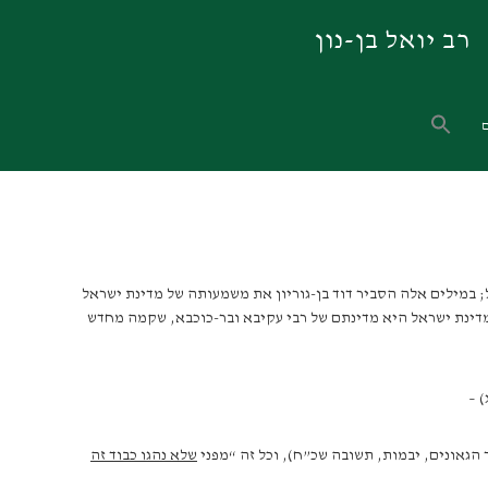
רב יואל בן-נון
 ביתר” ואבדה עצמאות מעם ישראל 1813 שנה עד שקמה מחדש מדינת ישראל; במילים אלה הסביר דוד בן-גוריון את משמעותה של מדינת ישראל
 לחופו המזרחי של הים התיכון; מדינת ישראל היא מדינתם של רבי עקיבא ובר-כוכבא, שקמה מחדש
 –
הגאונים, יבמות, תשובה שכ”ח), וכל זה “מפני
שלא נהגו כבוד זה