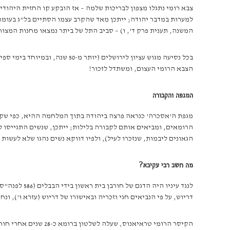
צבא רומי נתגלו מצפון לבריכות שלמה – אז הובקע קו החזית היהודית
למערות במדבר יהודה; ייתכן מאד שהקרב עצמו הסתיים בל”ג בעומר
המשנה, תענית פרק ד’, ו) – סביב התל של ביתר נמצאו מחנות המצו
בכל נסיעה מגוש עציון לירושל
הצבא הרומי העצום, ומשתדל לזכור!
המגפה והקבורה
מגפת ה’אסכרה’ כנראה פרצה ביהודה בתוך המלחמה ההיא, כפי שקר
הרומאים, ומביאים אותם לקבורה בלילות; ייתכן, שנשים התגייסו לק
הגאונים ליבמות, שנזכרו לעיל), ולפיו דווקא נשים נהגו שלא לעש
מה חשב רבי עקיבא?
דריוש, על פי הנביאים חגי וזכריה ובאישורו של דריוש (עזרא ו’), ונחנך בשנת 6 לדריוש (516 לפנה”ס), בדיוק 70 שנה לאחר חור