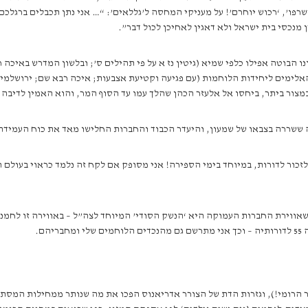
פו’, ‘רכוש יוחרם’! על מעניקי המחסה ל’גללאים’: “… אני נתן תכבלים ברגלכם 
 מנכסי בית ישראל ולא דאגין לאחיכן לכול דבר”.
בוטה אפילו כלפי שמיא (גיטין נז א על פי תהילים ס’; ובלשון המדרש באיכה רב
 האלימים ליחידות הלוחמות (עם פגיעה וקטיעת אצבעות; איכה רבא שם; ירושלמי 
ור ביתר, ביחסו אל אלעזר הכהן שהלך עמו עד הסוף המר, והוא האמין לדיבה רע
ה ששררה בצבאו של שמעון, והיעדר הכבוד והחברות החלישו מאד את כוח העמידה 
לזכור לדורות, במיוחד בימי הספירה! אני מסופק אם לקח זה נלמד כראוי בעולם 
 שאווירת החברות העמוקה היא ‘הנשק הסודי’ המיוחד לצה”ל – באווירה זו לחמנ
ם.
 הרומי!), וגזרות הדת של הצורר אדריאנוס הפכו את מה שנותר ממחילות המסתו