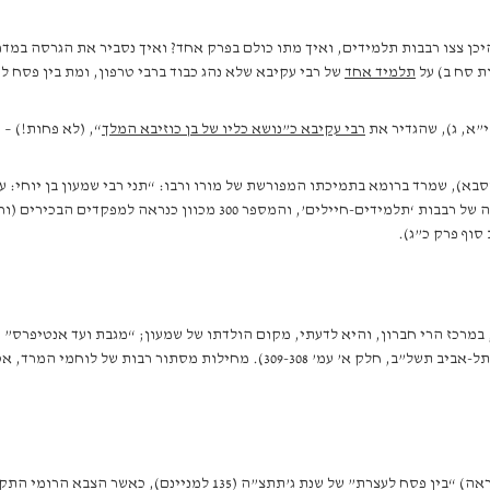
יכן צצו רבבות תלמידים, ואיך מתו כולם בפרק אחד? ואיך נסביר את הגרסה במד
תלמיד אחד
של רבי עקיבא שלא נהג כבוד ברבי טרפון, ומת בין פסח 
”א, ג), שהגדיר את
רבי עקיבא כ”נושא כליו של בן כוזיבא המלך
“, (לא פחות!) –
סבא), שמרד ברומא בתמיכתו המפורשת של מורו ורבו: “תני רבי שמעון בן יוחי: עק
וף פרק כ”ג).
, במרכז הרי חברון, והיא לדעתי, מקום הולדתו של שמעון; “מגבת ועד אנטיפרס”
יהודה, מדרום לצפון (פ’ נאמן, אנציקלופדיה לגיאוגרפיה תלמודית, תל-אביב תשל”ב, חל
מותם של תלמידי רבי עקיבא, חייליו של בן כוזיבא, התרחש (ככל הנראה) 