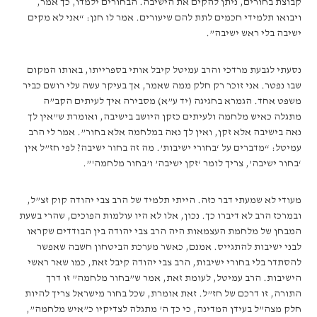
קבוצת בחורים, ניתן להקים את הישיבה. הבחורים ילמדו, כך אמר,
ויבואו תלמידי חכמים לתת להם שיעורים. אמר לו חנן: “אני לא מקים
ישיבה בלי ראש ישיבה”.
נסעתי לגבעת מרדכי והרב עמיטל קיבל אותי בספרייתו, באותו המקום
שבו נפטר. אני זוכר רק חלק ממה שאמר, אך בעיקר עשה עלי רושם כביר
משפט אחד. הגמרא בחגיגה (יד ע”א) מסבירה איך לעיתים הקב”ה
מתגלה כאיש מלחמה ולעיתים כזקן היושב בישיבה, ואומרת ש”אין לך
נאה בישיבה אלא זקן, ואין לך נאה במלחמה אלא בחור”. אמר לי הרב
עמיטל: “מדברים על ‘בחורי ישיבות’. מה זה בחור ישיבה? לפי חז”ל אין
‘בחור ישיבה’, צריך לומר ‘זקן ישיבה’ ו’בחור מלחמה'”.
מעודי לא שמעתי דבר כזה. הייתי תלמיד של הרב צבי יהודה קוק זצ”ל,
ובמרכז הרב לא דיברו כך. נכון, אלו לא היו עולמות הפוכים, שהרי בשעת
המבחן של מלחמת העצמאות היה הרב צבי יהודה בין הבודדים שקראו
לבני ישיבות להתגייס. אמנם, כאשר מערכת הביטחון חשבה שאפשר
להסתדר בלי בחורי ישיבות, הרב צבי יהודה קיבל זאת, כמו שאר ראשי
הישיבות. הרב עמיטל, לעומת זאת, אמר ש”בחור מלחמה” זו דרך
התורה, זו דרכם של חז”ל. זאת אומרת, שכל בחור מישראל צריך להיות
חלק מצה”ל בעידן המדינה, כי כך ה’ מתגלה לצדיקיו כ”איש מלחמה”,