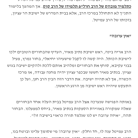
כתלמיד מובהק של הרב חרל”פ תלמידו של הרב קוק
. אך המהפך בלימוד
התנ”ך לא התחולל במרכז הרב, אלא בבית המדרש של ישיבת הר עציון,
בזכותו של הרב עמיטל.
“אין ערובה”
הרב אריה בינה, ראש ישיבת נתיב מאיר, העדיף שהבחורים הטובים ילכו
לישיבת הכותל. היה קשה לו לקבל שישעיהו יחיאלי, בחור נמרץ, פעיל
בבני עקיבא, סוחף את הבחורים ומלהיב אותם ללכת ולהקים ישיבה בגוש
עציון. בנתיב מאיר חששו שבכפר עציון יהיה מחנה עבודה, או מרכז
הכשרה, אך לא תהיה ישיבה. את הדבר הזה הבין הרב חנן, ועל כן
התעקש שיהיה ראש ישיבה מן הרגע הראשון.
באותה הפגישה שנערכה אצל הרב עמיטל בבית העלה אחד הבחורים
שאלה שמקורה באווירת הספקות בנתיב מאיר, ביחס למפעלנו. הבחור
תהה, “איזה ערובה יש לנו שנלמד תורה כראוי בישיבה זו?”.
הרב עמיטל ענה לו, חד וחלק: “אין ערובה! מי שסומך עלינו ובוטח בנו,