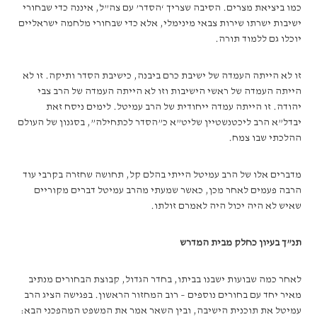
כמו ביציאת מצרים. הסיבה שצריך ‘הסדר’ עם צה”ל, איננה כדי שבחורי
ישיבות ישרתו שירות צבאי מינימלי, אלא כדי שבחורי מלחמה ישראליים
יוכלו גם ללמוד תורה.
זו לא הייתה העמדה של ישיבת כרם ביבנה, כישיבת הסדר ותיקה. זו לא
הייתה העמדה של ראשי הישיבות וזו לא הייתה העמדה של הרב צבי
יהודה. זו הייתה עמדה ייחודית של הרב עמיטל. לימים ניסח זאת
יבדל”א הרב ליכטנשטיין שליט”א כ”הסדר לכתחילה”, בסגנון של העולם
ההלכתי שבו צמח.
מדברים אלו של הרב עמיטל הייתי בהלם קל, תחושה שחזרה בקרבי עוד
הרבה פעמים לאחר מכן, כאשר שמעתי מהרב עמיטל דברים מקוריים
שאיש לא היה יכול היה לאמרם זולתו.
תנ”ך בעיון כחלק מבית המדרש
לאחר כמה שבועות ישבנו בביתו, בחדר הגדול, קבוצת הבחורים מנתיב
מאיר יחד עם בחורים נוספים – רוב המחזור הראשון. בפגישה הציג הרב
עמיטל את תוכנית הישיבה, ובין השאר אמר את המשפט המהפכני הבא: