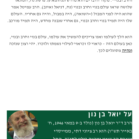
וחרב ובנוי”. מקור הדברים הוא מדרש תנחומא על פרשת נח, המתאר
שלושה שראו עולם בנוי וחרב ובנוי (נח, דניאל ואיוב). הרב עמיטל אמר
שהוא היה לפני המבול (=השואה), היה במבול, והיה גם אחריו. העולם
שלו היה תמיד בנוי וחרב ובנוי, גם אחרי שנבנה מחדש, היה תמיד מורכב.
הוא הלך לעולמו ואנו צריכים להמשיך את עולמו, עולם בנוי וחרב ובנוי,
כאן בעולם הזה – כראוי לו וכראוי לעילוי נשמתו ולזכרו. יהי רצון שנזכה
ונהיה
מסוגלים לכך.
על יואל בן נון
הרב ד"ר יואל בן נון (נולד ב-9 במאי 1946, ח'
באייר תש"ו) הוא רב ציוני דתי, ממייסדי