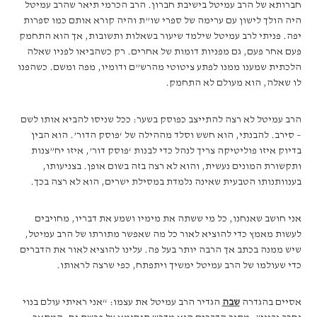
חברותא של הרב עמיטל בישיבת חברון. הרב הכרמי תיאר שהרב עמיטל
היה הולך לישון עם ערימה של ספרי שו”ת והיה קורא אותם כמו ספרות
יפה. פניתי לרב עמיטל שילמד שיעור בשאלות ותשובות, אך הוא התחמק
פעם אחר פעם, גם מפניות דומות של אחרים. רק כשהביאו לפניו שאלה
הלכתית שמענו ממנו לפתע ציטוטי מהרש”ם ודומיו, מפה ומשם. כשהפנו
לו שאלה, הוא מעולם לא התחמק.
הרב עמיטל לא רצה להתייצב כפוסק בשער: ככל שניסו להביא אותו לשם
– סירב. להבנתי, הוא חשש וסלד מההילה של ‘פוסק הדור’. הוא הבין
בדיוק איזו פוליטיקה צריך לנהל כדי לבנות ‘פוסק דור’, איזו יח”צנות
ותקשורת המונים נעשית, והוא לא רצה בזה בשום אופן. בצניעותו,
בענוותנותו הטבעית שאינה נלמדת במסילת ישרים, הוא לא רצה בכך.
אני חושב שאנחנו, כל מי ששתה את מימיו ושמע את דבריו, מחויבים
לעשות מאמץ כדי להוציא לאור כל מה שאפשר מתורתו של הרב עמיטל,
שיש ממנה בכתב אך הרבה יותר בעל פה. עלינו להוציא לאור את הדברים
כדי שעולמו של הרב עמיטל ימשיך ויתפתח, כפי שרצה לראותו.
אסיים בהגדרה
שבה
הגדיר הרב עמיטל את עצמו: “אני ראיתי עולם בנוי