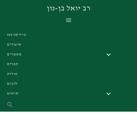
Skip
Skip
Skip
רב יואל בן-נון
to
to
to
primary
footer
main
navigation
content
פרויקט 929
שיעורים
מאמרים
ספרים
אודות
לזכרם
סרטים