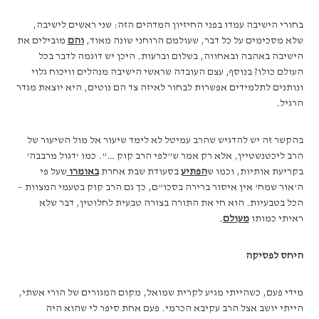
בחורי הישיבה עמדו בפני החיזיון המדהים הזה: שני ראשים לישיבה,
שלא מסכימים על כל דבר, שעולמם הרוחני שונה מאוד,
והם
מובילים את
הישיבה באהבה ובאחווה, בשלום וברעות. היכן יש דוגמה לדבר בכל
העולם כולו? בנוסף, עצם העובדה שראשי הישיבה מנהלים וויכוח גלוי
ונותנים לתלמידים אפשרות לבחור לאיזה צד הם נוטים, היא יוצאת מגדר
הרגיל.
בהקשר זה יש להדגיש שהרב עמיטל לא לימד שיעור אל מול השיעור של
הרב ליכטנשטיין, אלא רק אמר ש”לפי הרב קוק …”. כמו ‘דגול מרבבה’
בקריעת אותיות, וכמו ש
הפתיע
בסעודת שבת אחרת
באומרו
שעל פי
ה’אור שמח’ אין איסור ברירה בסכו”ם, כך גם הרב קוק בטעמי המצוות –
הכל בטבעיות. הוא חי את התורה בצורה טבעית לחלוטין, דבר שלא
ראיתי כמותו
מעולם
.
היחס לפסיקה
מידי פעם, כשהייתי מגיע לקרית שמואל, מקום המגורים של הורי אשתי,
הייתי יושב אצל הרב עקיבא הכרמי. פעם אחת סיפר לי שהוא היה