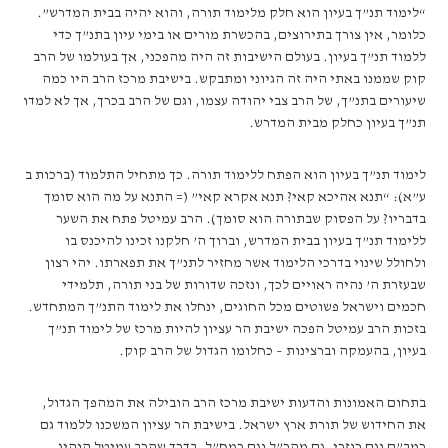
“לימוד תנ”ך בעיון הוא חלק מלימוד תורה, והוא יהיה בבית המדרש”.
כלומר, אין צורך בתירוצים, בהכשרת מורים או בימי עיון בתנ”ך כדי
ללמוד תנ”ך בעיון. בעולם הישיבות זה היה מהפכני, אך בעולמו של הרב
קוק שממנו באתי היה זה הגיוני ומתבקש. בישיבת מרכז הרב היו כמה
שיעורים בתנ”ך, של הרב צבי יהודה עצמו, וגם של הרב בכרך, אך לא למדו
תנ”ך בעיון כחלק מבית המדרש.
לימוד תנ”ך בעיון הוא הפתח ללימוד תורה. כך מתחיל התלמוד (ברכות ב
ע”א): “תנא אהיכא קאי? תנא אקרא קאי” (= התנא על מה הוא סומך
בדבריו? על הפסוק שבתורה הוא סומך). הרב עמיטל פתח את השער
ללימוד תנ”ך בעיון בבית המדרש, וברוך ה’ חלקנו זכינו להיכנס בו
ולחולל שינוי בדרכי הלימוד אשר מחזיר לתנ”ך את תפארתו. יהי רצון
שבעזרת ה’ נהיה ראויים לכך, ונזכה שדורות של בני תורה, תלמידי
חכמים וישראל פשוטים מכל החוגים, ינחלו את לימוד התנ”ך המתחדש.
בזכות הרב עמיטל הפכה ישיבת הר עציון להיות מרכז של לימוד תנ”ך
בעיון, בהעמקה וברצינות – כחלומו הגדול של הרב קוק.
בתחום האמונות והדעות ישיבת מרכז הרב הובילה את המהפך הגדול,
את החידוש של תורת ארץ ישראל. בישיבת הר עציון המשכנו ללמוד גם
רמב”ם וגם כוזרי, גם מהר”ל וגם רמח”ל, בדרך שהרב עמיטל הנהיג