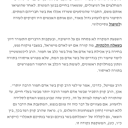
המחלצים אל הניצולים, שנשארו בחיים בבטן המטוס. לאחר שהוציאו
אותם משם, התברר שהנוסעים ששרדו אכלו את בשר חבריהם המתים.
הסיפור גרם לזעזוע גדול מאוד, וגם אותם האנשים היו זקוקים לעזרה
ו
לטיפול
פסיכולוגי.
השפעת המקרה לא פסחה גם על הישיבה, ובעקבות הדברים התעורר דיון
בשאלה הלכתית,
מה קורה אם יש לאדם מישראל, במצבי פיקוח נפש,
בחירה בין אכילת בשר אדם אל מול בשר כלב או חמור. הרב ליכטנשטיין
לימד שיעור ודן בגדרים של בשר אדם מן המת, שלא מפורש איסורו בתורה
ונתון במחלוקת ראשונים, לעומת בשר הכלב או החמור המפורשים
בתורה לאיסור.
הרב עמיטל, כדרכו, אמר ש”לפי הרב קוק בשר אדם חמור הרבה יותר”.
אכן, הרב קוק הסביר שבשר אדם חמור הרבה יותר מבשר בעלי חיים, עד
שהתורה לא רצתה לצוות על זה, כיוון שזה טבוע בנפש האדם לסלידה
ולזעזוע. אם מצווים על דבר כזה זה פוגם בנפש, המתעבת את הדבר גם
ללא הציווי (חזון הצמחונות והשלום, ג’). נראה שהרב קוק רמז בכך, בין
השאר, גם לקללה של “ואכלתם בשר בניכם ובשר בנתיכם תאכלו” (ויקרא
כ”ו, כט), המשקפת נקודה זו.