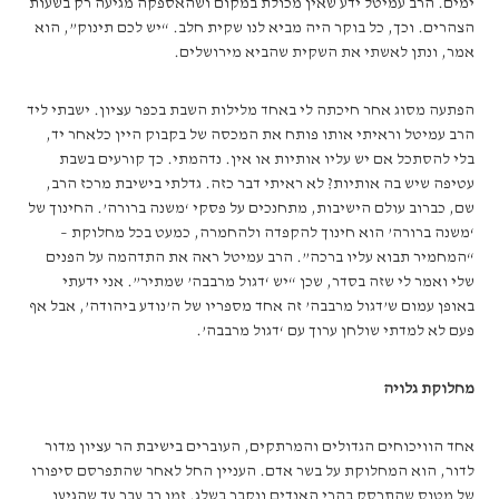
ימים. הרב עמיטל ידע שאין מכולת במקום ושהאספקה מגיעה רק בשעות
הצהרים. וכך, כל בוקר היה מביא לנו שקית חלב. “יש לכם תינוק”, הוא
אמר, ונתן לאשתי את השקית שהביא מירושלים.
הפתעה מסוג אחר חיכתה לי באחד מלילות השבת בכפר עציון. ישבתי ליד
הרב עמיטל וראיתי אותו פותח את המכסה של בקבוק היין כלאחר יד,
בלי להסתכל אם יש עליו אותיות או אין. נדהמתי. כך קורעים בשבת
עטיפה שיש בה אותיות? לא ראיתי דבר כזה. גדלתי בישיבת מרכז הרב,
שם, כברוב עולם הישיבות, מתחנכים על פסקי ‘משנה ברורה’. החינוך של
‘משנה ברורה’ הוא חינוך להקפדה ולהחמרה, כמעט בכל מחלוקת –
“המחמיר תבוא עליו ברכה”. הרב עמיטל ראה את התדהמה על הפנים
שלי ואמר לי שזה בסדר, שכן “יש ‘דגול מרבבה’ שמתיר”. אני ידעתי
באופן עמום ש’דגול מרבבה’ זה אחד מספריו של ה’נודע ביהודה’, אבל אף
פעם לא למדתי שולחן ערוך עם ‘דגול מרבבה’.
מחלוקת גלויה
אחד הוויכוחים הגדולים והמרתקים, העוברים בישיבת הר עציון מדור
לדור, הוא המחלוקת על בשר אדם. העניין החל לאחר שהתפרסם סיפורו
של מטוס שהתרסק בהרי האנדים ונקבר בשלג. זמן רב עבר עד שהגיעו