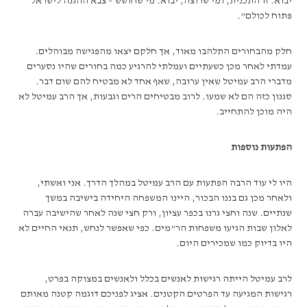
יבוא. זו התכנית, ומי שרוצה, יבוא. מי שחושש – צבא ההגנה לישראל
פתוח לכולם”.
חלק מהבחורים התלהבו מאוד, אך חלקם יצאו מהפגישה מבוהלים.
עמדתי לאחר מכן כשעתיים ועמלתי להרגיע כמה בחורים שהיו נסערים
מדברי הרב עמיטל שאין ערובה, שאף אחד לא מבטיח להם שום דבר.
סגנון כזה הם לא שמעו. לרוב מבטיחים הרים וגבעות, אך הרב עמיטל לא
היה מוכן להתחייב.
הפתעות נוספות
היו לי עוד הרבה הפתעות עם הרב עמיטל במהלך הדרך. אני ואשתי,
ולאחר מכן גם בננו הבכור, היינו המשפחה היחידה בישיבה במשך
שנתיים. שנה וחצי גרנו בכפר עציון, ורק חצי שנה לאחר שהישיבה עברה
לאלון שבות הגיעו משפחות הר”מים. כפי שאפשר לנחש, תנאי החיים לא
היו בדיוק כמו שמכירים היום.
לרב עמיטל הייתה רגישות לאנשים בכלל ולאנשים במצוקה בפרט,
רגישות המגיעה עד הפרטים הקטנים. אציג לפניכם דוגמה קטנה מאותם