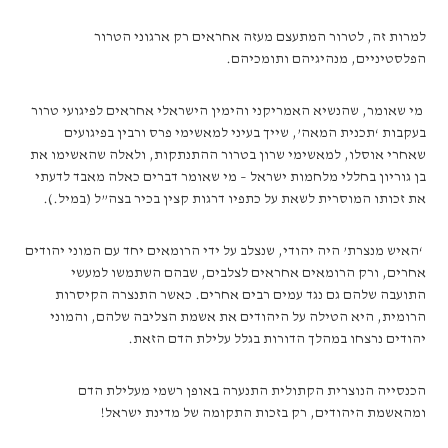
למרות זה, לטרור המתעצם מעזה אחראים רק ארגוני הטרור
הפלסטיניים, מנהיגיהם ותומכיהם.
מי שאומר, שהנשיא האמריקני והימין הישראלי אחראים לפיגועי טרור
בעקבות ‘תכנית המאה’, שייך בעיני למאשימי פרס ורבין בפיגועים
שאחרי אוסלו, למאשימי שרון בטרור ההתנתקות, ולאלה שהאשימו את
בן גוריון בחללי מלחמות ישראל – מי שאומר דברים כאלה מאבד לדעתי
את זכותו המוסרית לשאת על כתפיו דרגות קצין בכיר בצה”ל (במיל.).
‘האיש מנצרת’ היה יהודי, שנצלב על ידי הרומאים יחד עם המוני יהודים
אחרים, ורק הרומאים אחראים לצלבים, שבהם השתמשו למעשי
התועבה שלהם גם נגד עמים רבים אחרים. כאשר התנצרה הקיסרות
הרומית, היא הטילה על היהודים את אשמת הצליבה שלהם, והמוני
יהודים נרצחו במהלך הדורות בגלל עלילת הדם הזאת.
הכנסייה הנוצרית הקתולית התנערה באופן רשמי מעלילת הדם
ומהאשמת היהודים, רק בזכות התקומה של מדינת ישראל!