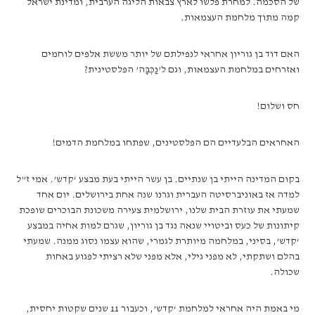
של הסכמה. למחרת פלשו לארץ צבאות הליגה הערבית, ומדינת ישראל
קמה מתוך מלחמת העצמאות.
האם דוד בן גוריון אחראי לנפילתם של יותר מששת אלפים לוחמים
ואזרחים במלחמת העצמאות, וגם ל’נַכְּבָּה’ הפלסטינית?
חס ושלום!
האחראים הבלעדיים הם הפלסטינים, שפתחו במלחמת הדמים!
בקום המדינה הייתי בן שנתיים. בן עשר הייתי בעת מבצע ‘קדש’. אמי ז”ל
למדה אז באוניברסיטה העברית וגרנו שנה אחת בירושלים. יום אחד
שמעתי את עוזרת הבית שלנו, ירושלמית צעירה משכונת הבוכרים שופכת
קיתונות של כעס וביטויי שנאה נגד בן גוריון, שגרם למות אחיה במבצע
‘קדש’, בסיני, במלחמה מיותרת לגמרי, שהוא עצמו נסוג ממנה. שמעתי
בהלם ושתקתי, לא מפני גילי, אלא מפני שלא רציתי לפגוע באחות
שכולה.
מי באמת היה אחראי למלחמת ‘קדש’, וכעבור 11 שנים שקטות יחסית,