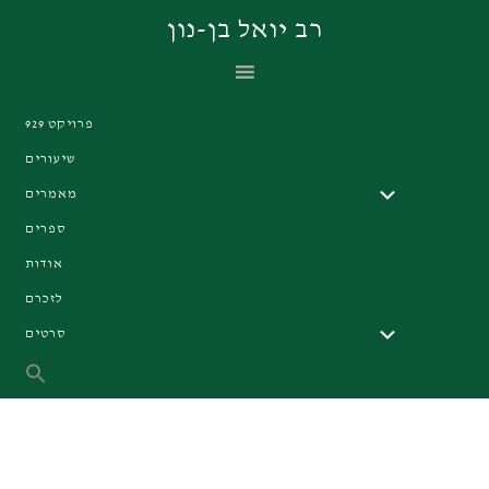
Skip
Skip
Skip
רב יואל בן-נון
to
to
to
primary
footer
main
navigation
content
פרויקט 929
שיעורים
מאמרים
ספרים
אודות
לזכרם
סרטים