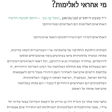
מי אחראי לאלימות?
י״ד בשבט ה׳תש״פ (09/02/20)
,
יואל בן-נון
הוסף תגובה חדשה
האחראים לאלימות הם האלימים ומנהיגיהם!
האחראים לטרור הם הטרוריסטים וראשי ארגוניהם!
למחרת החלטת החלוקה של פלשתינה-א”י המנדטורית לשתי מדינות,
פתחה כנופיה פלסטינית מיפו בפיגועים בשני אוטובוסים שנסעו
לירושלים, מחדרה ומנתניה (5+2 הרוגים), וכל ראשי הארגונים הערביים
ראו בפעולות אלה את תחילת המלחמה נגד רעיון המדינה היהודית, זו
מלחמת הדמים שהביאה לשחרור העם היהודי מעול זרים ולעצמאות
מדינת ישראל, ובמקביל, הביאה לאסון ה’נַכְּבָּה’ הפלסטינית.
הפלסטינים הם האחראים היחידים ל’נכבה’! הם פתחו במלחמה
שהביאה אותה על ראשם.
כחצי שנה אחר כך הכריז דוד בן גוריון על הקמת המדינה בצעד מדיני חד
צדדי, מפני שההתנגדות הפלסטינית המוחלטת לא הותירה שום אפשרות