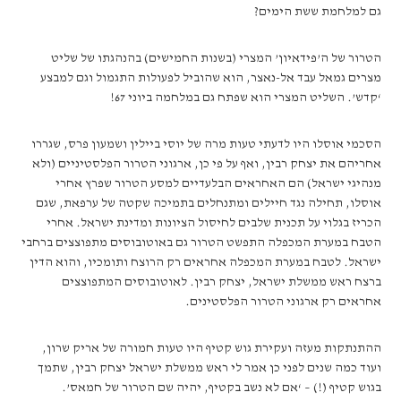
גם למלחמת ששת הימים?
הטרור של ה’פידאיון’ המצרי (בשנות החמישים) בהנהגתו של שליט
מצרים גמאל עבד אל-נאצר, הוא שהוביל לפעולות התגמול וגם למבצע
‘קדש’. השליט המצרי הוא שפתח גם במלחמה ביוני 67!
הסכמי אוסלו היו לדעתי טעות מרה של יוסי ביילין ושמעון פרס, שגררו
אחריהם את יצחק רבין, ואף על פי כן, ארגוני הטרור הפלסטיניים (ולא
מנהיגי ישראל) הם האחראים הבלעדיים למסע הטרור שפרץ אחרי
אוסלו, תחילה נגד חיילים ומתנחלים בתמיכה שקטה של ערפאת, שגם
הכריז בגלוי על תכנית שלבים לחיסול הציונות ומדינת ישראל. אחרי
הטבח במערת המכפלה התפשט הטרור גם באוטובוסים מתפוצצים ברחבי
ישראל. לטבח במערת המכפלה אחראים רק הרוצח ותומכיו, והוא הדין
ברצח ראש ממשלת ישראל, יצחק רבין. לאוטובוסים המתפוצצים
אחראים רק ארגוני הטרור הפלסטינים.
ההתנתקות מעזה ועקירת גוש קטיף היו טעות חמורה של אריק שרון,
ועוד כמה שנים לפני כן אמר לי ראש ממשלת ישראל יצחק רבין, שתמך
בגוש קטיף (!) – ‘אם לא נשב בקטיף, יהיה שם הטרור של חמאס’.