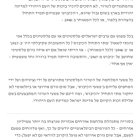
מהמתנגדים לטרור, לא הסכים להכיר בזכות של העם היהודי למדינה
יהודית בארץ בשום גבול שהוא, ו’הכיבוש’ שבפיהם תמיד התחיל
בהצהרת בלפור, או לכל המאוחר ב-1948 –
בכל מפגש עם ערבים ישראלים-פלסטינים או עם פלסטינים בכלל אני
נהגתי לשאול ‘מתי התחיל הכיבוש’? כל התשובות שקיבלתי היו ‘ב-1917’
או ‘ב-1948’ (לכל המאוחר) – אז הייתי שואל אם יש איזה גורם פלסטיני
שחושב על ‘כיבוש מ-1967’, והתשובה הייתה תמיד ברורה וחד משמעית –
‘אין אף אחד’.
כל פשעי המלחמה של הטרור הפלסטיני מתורצים על ידי נציגיהם ועל ידי
המחפים עליהם ב’פשעי הכיבוש’, אבל שום גורם אירופי או בינלאומי לא
יחקור מתי התחיל ‘הכיבוש’, ומה דינם של פשעי הטרור המתבצעים בשם
שלילת זכות הקיום של מדינת ישראל כמדינת העם היהודי.
בסוריה מתנהלת מלחמת אזרחים אכזרית שנרצחו בה יותר ממיליון
אזרחים – כל הגורמים הבינלאומיים יודעים על כך, ואף מדווחים מפעם
לפעם, אבל שום גורם אירופי לא פועל (וקרוב לוודאי גם לא יפעל) כדי