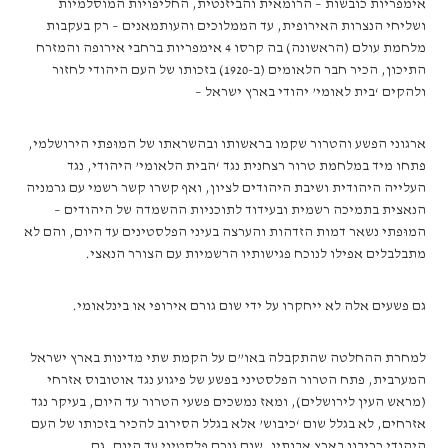
אימפריות כובשות – הרומאית והביזנטית, החליפויות המוסלמיות
ושליחי הנצרות האירופית, עד הממלוכים והעותמאנים – רק בעקבות
מלחמת עולם (הראשונה) בה קרסו 4 אימפריות ברחבי אירופה והמזרח
התיכון, הכיר חבר הלאומים (ב-1920) בזכותו של העם היהודי לחזור
ולהקים ‘בית לאומי’ יהודי בארץ ישראל –
ארגוני הפשע והטרור שקמו בראשותו ובהשראתו של המוּפתי הירושלמי,
פתחו מיד במלחמת טרור רצחנית נגד ‘הבית הלאומי’ היהודי, נגד
העלייה היהודית ושיבת היהודים לציון, ואף קשרו קשר רשמי עם גרמניה
הנאצית בתמיכה רשמית ובעידוד לתוכניות ההשמדה של היהודים –
המוּפתי נשאר דמות הזדהות והערצה בעיני הפלסטינים עד היום, והם לא
מתבלבלים אפילו לנוכח פגישותיו הרשמיות עם הצורר הנאצי.
גם פשעים אלה לא ייחקרו על ידי שום גורם אירופי או בינלאומי.
למחרת ההחלטה שהתקבלה באו”ם על הקמת שתי מדינות בארץ ישראל
המערבית, פתח הטרור הפלסטיני בפשע של פיגוע נגד אוטובוס אזרחי
(מראש העין לירושלים), ומאז נמשכים פשעי הטרור עד היום, בעיקר נגד
אזרחים, לא בגלל שום ‘כיבוש’ אלא בגלל הסירוב להכיר בזכותו של העם
היהודי כריבון בארץ אבותיו. שום גורם פלסטיני עד היום, גם