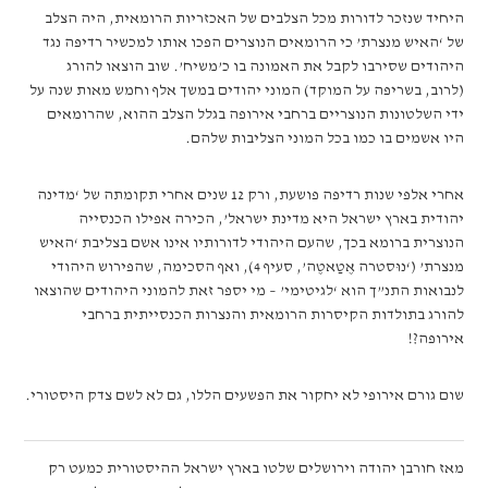
היחיד שנזכר לדורות מכל הצלבים של האכזריות הרומאית, היה הצלב
של ‘האיש מנצרת’ כי הרומאים הנוצרים הפכו אותו למכשיר רדיפה נגד
היהודים שסירבו לקבל את האמונה בו כ’משיח’. שוב הוצאו להורג
(לרוב, בשריפה על המוקד) המוני יהודים במשך אלף וחמש מאות שנה על
ידי השלטונות הנוצריים ברחבי אירופה בגלל הצלב ההוא, שהרומאים
היו אשמים בו כמו בכל המוני הצליבות שלהם.
אחרי אלפי שנות רדיפה פושעת, ורק 12 שנים אחרי תקומתה של ‘מדינה
יהודית בארץ ישראל היא מדינת ישראל’, הכירה אפילו הכנסייה
הנוצרית ברומא בכך, שהעם היהודי לדורותיו אינו אשם בצליבת ‘האיש
מנצרת’ (‘נוּסטרה אֶטַאטֶה’, סעיף 4), ואף הסכימה, שהפירוש היהודי
לנבואות התנ”ך הוא ‘לגיטימי’ – מי יספר זאת להמוני היהודים שהוצאו
להורג בתולדות הקיסרות הרומאית והנצרות הכנסייתית ברחבי
אירופה?!
שום גורם אירופי לא יחקור את הפשעים הללו, גם לא לשם צדק היסטורי.
מאז חורבן יהודה וירושלים שלטו בארץ ישראל ההיסטורית כמעט רק