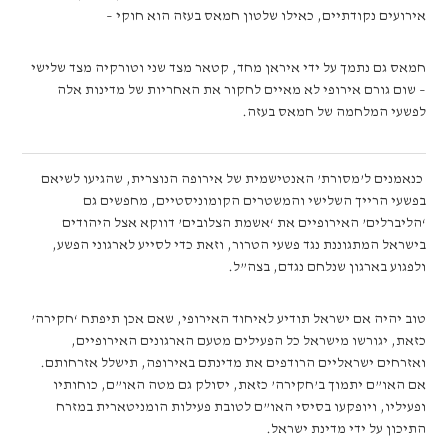
אירועים נקודתיים, כאילו שלטון חמאס בעזה הוא חוקי –
חמאס גם נתמך על ידי איראן מחד, קטאר מצד שני וטורקיה מצד שלישי
– שום גורם אירופי לא מאיים לחקור את האחריות של מדינות אלה
לפשעי המלחמה של חמאס בעזה.
כנאמנים ל’מסורת’ האנטישמית של אירופה הנוצרית, שהגיעו לשיאם
בפשעי הרייך השלישי והמשטרים הקומוניסטיים, מחפשים גם
‘הליברלים’ האירופיים את ‘אשמת הצלובים’ דווקא אצל היהודים
בישראל המתגוננת נגד פשעי הטרור, וזאת כדי לסייע לארגוני הפשע,
ולפגוע בארגון שנלחם נגדם, בצה”ל.
טוב יהיה אם ישראל תודיע לאיחוד האירופי, שאם אכן תיפתח ‘חקירה’
כזאת, יגורשו מישראל כל הפעילים מטעם הארגונים האירופיים,
ואזרחים ישראליים הרודפים את מדינתם באירופה, תישלל אזרחותם.
אם האו”ם יתמוך ב’חקירה’ כזאת, יסולק גם מטה האו”ם, כוחותיו
ופעיליו, ויופקעו בסיסי האו”ם לטובת פעילות הומניטארית במזרח
התיכון על ידי מדינת ישראל.