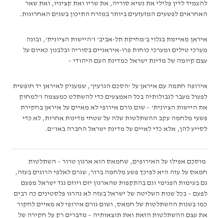
להעמיד לדין פלילי את נשיא סוריה, את שריו ואת קציניו, ואת שאר
האחראים לפשעים המזעזעים ביותר במזרח התיכון בשנים האחרונות.
איראן מאיימת בגלוי ב’מחיקת תל-אביב’ ו’היישות הציונית’, ובונה
מערכי טילים ומערכי כוחות פרו-איראניים בסוריה ובלבנון כאיום על
עצם קיומה של מדינת ישראל כמדינת העם היהודי –
אירופה חתמה עם איראן על ‘הסכם הגרעין’, שמעניק לאיראן יד חופשית
לפעול מעבר לגבולותיה בכל האמצעים כדי להשתלט כמעצמה ו’למחוק
את היישות הציונית’ – שום גורם אירופי לא מאיים על איראן בחקירת
פשעי מלחמה עקב ההשתלטות שלה על שטחי מדינות אחרות, לא כדי
לסייע להן, אלא כדי לאיים על מדינת ישראל החברה באו”ם.
מוסכם אפילו על האירופים, שחמאס הוא ארגון טרור – השתלטות
חמאס על עזה היא לפיכך פשע מלחמה ברור, שגרם לאלפי הרוגים בעזה,
גם בעימות הפנימי וגם בהתקפות שהארגון יזם ויוזם נגד ישראל מפעם
לפעם – בכל שנות השליטה של ישראל בעזה לא נהרגו פלסטינים כה רבים
כמו בשנות ההשתלטות של חמאס, ושום גורם אירופי לא מאיים לחקור
את עצם ההשתלטות הזאת ואת תוצאותיה – מדברים רק על חקירה של