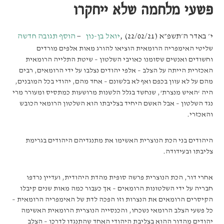
פשעי מלחמה שלא ייחקרו
י׳ באדר ה׳תשפ״א (22/02/21)
,
יואל בן-נון
הוסף תגובה חדשה
שליטי האימפריה הרומאית הוציאו להורג מאות אלפים מורדים
וחשודים ואנשים שסומנו כאויבי השלטון – שיטת התלייה הרומאית
האכזרית הייתה על הצלב – אלפי יהודים נצלבו על ידי הרומאים, רבים
מהם על לא עוון בכפם ואף לא בלשונם – אחד מהם, יהודי בכל המובנים,
היה ‘האיש מנצרת’, שנחשד בגלל הלשנות מרושעות כמתסיס ומעורר מרי
נגד השלטון – אבל האשם היחיד בצליבתו הוא השלטון הרומאי הכובש
והאכזרי.
היהודים בני הכת הנוצרית האשימו את מתנגדיהם היהודים בגרימת
צליבתו ובעידודה.
אחרי דור, הכת הנוצרית פרשה סופית מהדת היהודית, ועדיין נרדפו
חבריה על ידי השלטונות הרומאים – אך כעבור כמה מאות שנים קיבלו
הקיסרים הרומאים את הנצרות וזו הפכה לדת של האימפריה הרומאית –
כל פשעי הצלב הרומאי נשכחו, והכנסייה הנוצרית הרומאית האשימה
יהודים מהדור ההוא בצליבת היהודי האחד שהתנגדו לדרכו – הצלב