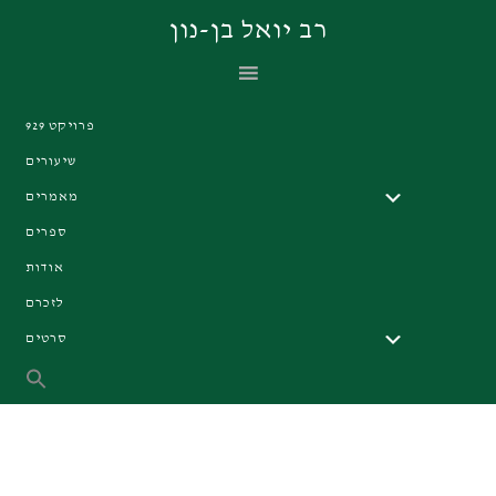
Skip
Skip
Skip
רב יואל בן-נון
to
to
to
primary
footer
main
navigation
content
פרויקט 929
שיעורים
מאמרים
ספרים
אודות
לזכרם
סרטים