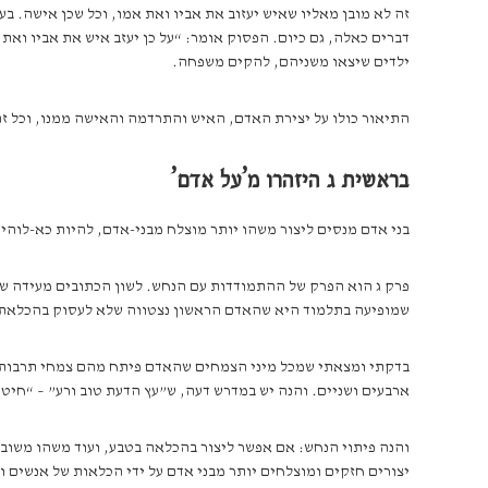
זה לא מובן מאליו שאיש יעזוב את אביו ואת אמו, וכל שכן אישה. בע
דברים כאלה, גם כיום. הפסוק אומר: “על כן יעזב איש את אביו ואת 
ילדים שיצאו משניהם, להקים משפחה.
התיאור כולו על יצירת האדם, האיש והתרדמה והאישה ממנו, וכל ז
בראשית ג היזהרו מ’על אדם’
בני אדם מנסים ליצור משהו יותר מוצלח מבני-אדם, להיות כא-לוהי
פרק ג הוא הפרק של ההתמודדות עם הנחש. לשון הכתובים מעידה שיש
שמופיעה בתלמוד היא שהאדם הראשון נצטווה שלא לעסוק בהכלאת מי
בדקתי ומצאתי שמכל מיני הצמחים שהאדם פיתח מהם צמחי תרבות, 
ארבעים ושניים. והנה יש במדרש דעה, ש”עץ הדעת טוב ורע” – “חיט
והנה פיתוי הנחש: אם אפשר ליצור בהכלאה בטבע, ועוד משהו משובח
יצורים חזקים ומוצלחים יותר מבני אדם על ידי הכלאות של אנשים וב