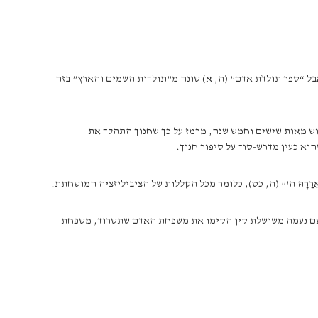
אבל “ספר תולדֹת אדם” (ה, א) שונה מ”תולדות השמים והארץ” בזה
לוש מאות שישים וחמש שנה, מרמז על כך שחנוך התהלך את
וא כעין מדרש-סוד על סיפור חנוך.
רַרָהּ ה'” (ה, כט), כלומר מכל הקללות של הציביליזציה המושחתת.
חד עם נעמה משושלת קין הקימו את משפחת האדם שתשרוד, משפחת