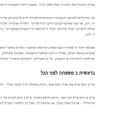
בפרק הפותח את התורה ואת התנך כולו, נמצא היסוד לאמונה הישר
מה שרגילים לקרוא ‘האמונה המונותיאיסטית’ הוא תרגום לא מדויק
יד, יט), או כמו שאומרים גם היום ‘כוח עליון’. התורה אומרת ‘אלו
אחת! השורש ”איל’ פירושו ‘כוח’ (“יש לאל ידי לעשות עמכם רע”, בר
ד, לה).
שניסתה להתרחק מן השבת). על כך מעידים “השמים והארץ” שכלתה 
בראשית ב משפחה לפני הכל
על כן יעזב איש את אביו ואת אמו, ודבק באשתו והיו לבשר אחד – זה
פרק א הוא פרק הבריאה, והוא חותם בשבת. פרק ב הוא הפרק של ה”ג
שייוולדו – או בגן אשר בעדן, או מחוצה לו, אבל כל הסיפור מוביל 