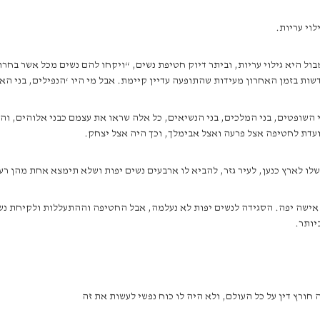
וי עריות.
 היא גילוי עריות, וביתר דיוק חטיפת נשים, “ויקחו להם נשים מכל אשר בחרו” (
שות בזמן האחרון מעידות שהתופעה עדיין קיימת. אבל מי היו ‘הנפילים, בני ה
י השופטים, בני המלכים, בני הנשיאים, כל אלה שראו את עצמם כבני אלוהים, 
דת לחטיפה אצל פרעה ואצל אבימלך, וכך היה אצל יצחק.
ו לארץ כנען, לעיר גזר, להביא לו ארבעים נשים יפות ושלא תימצא אחת מהן ר
ישה יפה. הסגידה לנשים יפות לא נעלמה, אבל החטיפה וההתעללות ולקיחת נשים
יותר.
 חורץ דין על כל העולם, ולא היה לו כוח נפשי לעשות את זה