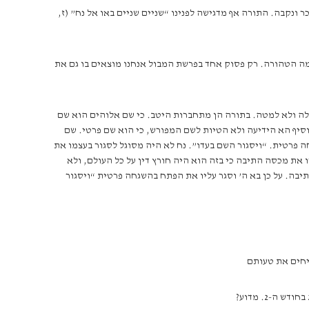
 ונקבה. התורה אף מדגישה לפנינו “שניים שניים באו אל נח” (ז,
מה הטהורה. רק פסוק אחד בפרשת המבול אנחנו מוצאים בו גם את
לה ולא למטה. בתורה הן מתחברות היטב. כי שם אלוהים הוא שם
וסיף הא הידיעה ולא הטיות לשם המפורש, כי הוא שם פרטי. שם
ה פרטית. “ויסגור השם בעדו”. נח לא היה מסוגל לסגור בעצמו את
את מכסה התיבה כי בזה הוא היה חורץ דין על כל העולם, ולא
יבה. על כן בא ה’ וסגר עליו את הפתח בהשגחה פרטית “ויסגור
כיחים את טעותם