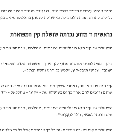
והנה אנחנו עומדים בדיוק בפרק הזה. בני אדם מנסים ליצור יצורים
עלולים להרוס את העולם כולו. מי שניסה לעסוק בהכלאת מינים בגן 
בראשית ד מדוע נכרתה שושלת קין המפוארת
השושלת של קין היא ציביליזציה יצירתית, מוצלחת, מפתחת את הע
פרק ד מציג לפנינו אנושות מחוץ לגן העדן – משפחת האדם וצאצאי קין,
ועוּגב”, שלישי תוּבַל-קין, “לֹטֵש כל חֹרֵש נחֹשת וברזל”.
קין היה עובד אדמה, ואחרי ששפך את דמי אחיו גם בנה עיר. הוא נע ונ
אותם ודומים להם אחר כך גם בשושלת שֵת – “קינן – מהללאל – ירד –
השושלת של קין היא ציביליזציה יצירתית, מוצלחת, מפתחת את העולם
איש הרגתי לפִצעי, וילד לחַבֻּרָתי”.
השושלת הזאת שיצרה ציביליזציה כל כך מפותחת אבל כל כך מלאה שפ