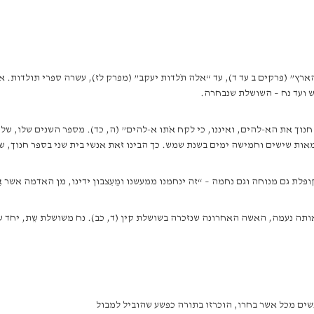
רץ” (פרקים ב עד ד), עד “אלה תֹלדות יעקב” (מפרק לז), עשרה ספרי תולדות. 
 ועד נח – השושלת שנבחרה.
נוך את הא-להים, ואיננו, כי לקח אֹתו א-להים” (ה, כד). מספר השנים שלו, ש
ות שישים וחמישה ימים בשנת שמש. כך הבינו זאת אנשי בית שני בספר חנוך, שה
ת גם מנוחה וגם נחמה – “זה ינחמנו ממעשנו ומֵעִצבון ידינו, מן האדמה אשר אֵ
 אותה נעמה, האשה האחרונה שנזכרה בשושלת קין (ד, כב). נח משושלת שֵת, י
ים מכל אשר בחרו, הוכרזו בתורה כפשע שהוביל למבול