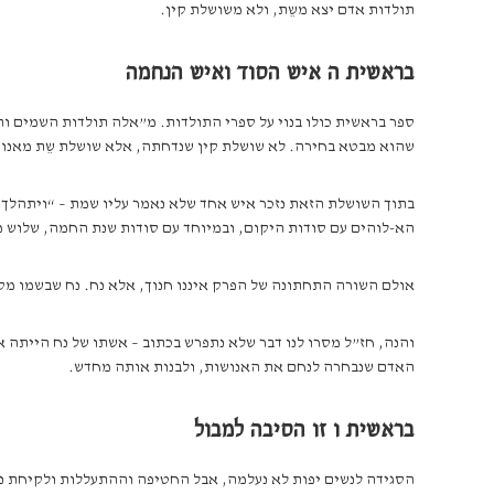
תולדות אדם יצא משֵת, ולא משושלת קין.
בראשית ה איש הסוד ואיש הנחמה
ספר בראשית כולו בנוי על ספרי התולדות. מ”אלה תולדות השמים והא
שהוא מבטא בחירה. לא שושלת קין שנדחתה, אלא שושלת שֵת מאנוש
בתוך השושלת הזאת נזכר איש אחד שלא נאמר עליו שמת – “ויתהלך ח
הא-לוהים עם סודות היקום, ובמיוחד עם סודות שנת החמה, שלוש מא
אולם השורה התחתונה של הפרק איננו חנוך, אלא נח. נח שבשמו מקופל
והנה, חז”ל מסרו לנו דבר שלא נתפרש בכתוב – אשתו של נח הייתה
האדם שנבחרה לנחם את האנושות, ולבנות אותה מחדש.
בראשית ו זו הסיבה למבול
הסגידה לנשים יפות לא נעלמה, אבל החטיפה וההתעללות ולקיחת נש