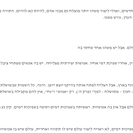
 חדשים, ואולי ליצור משהו יותר מוצלח גם מבני-אדם, להיות כא-לוהים. התורה 
העדן, גורש ממנו.
ולם. אבל יש משהו אחד שחסר בה
 אחרי שפיכת דמי אחיו. אנושות יצירתית מצליחה. יש בה אנשים מפתחי ציבליזציה – 
ד בארץ, אבל הצליח לפתח אותה בהיקף יוצא דופן. והנה, כל השמות שבשושלת קין – 
 חנוך – מתושלח – למך” (פרק ה’). רק “אנוש” ו”נח”, אין להם מקבילה בשושלת 
 אבל אין בה אנושיות. ראשיתה בשפיכות דמים וסופה בשפיכות דמים. קין נע ונד
יכות דמים, לא ראויה ליצור עולם שיש לו תקווה ואחרית, עולם שיש בו אנושיו