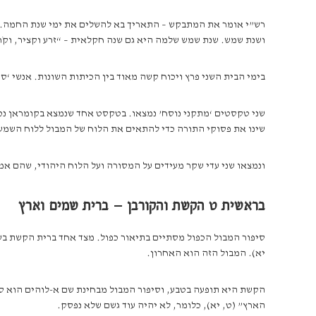
ושנת שמש. שנת שמש שלמה היא גם שנה חקלאית – “זרע וקציר, וקֹר וחֹם
בימי הבית השני פרץ ויכוח קשה מאוד בין הכיתות השונות. אנשי ‘ספ
שינו את פסוקי התורה כדי להתאים את הלוח של המבול ללוח השמש, הלוח ‘הנכון’ לפי ה
ונמצאו שני עדי שקר מעידים על המסורה ועל הלוח היהודי, שהם א
בראשית ט הקשת והקורבן – ברית שמים וארץ
סיפור המבול הכפול מסתיים בתיאור כפול. מצד אחד ברית הקשת בש
יא). המבול הזה הוא האחרון.
הקשת היא תופעה בטבע, וסיפור המבול מבחינת שם א-לוהים הוא סי
הארץ” (ט, יא), כלומר, לא יהיה עוד גשם שלא נפסק.