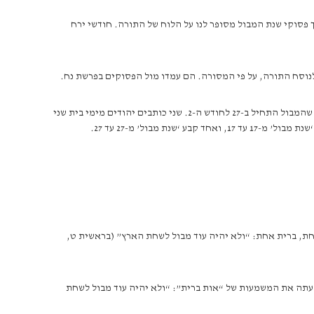
 את ימי שנת החמה. 12 חודשי לבנה הם 354 ימים (+-1), ועוד 11 יום הם שנת חמה (365 ימים). לכן, דרך פסוקי שנת המבול מסופר לנו על הלוח של התורה. חודשי ירח
ד לנוסח התורה, על פי המסורה. הם עמדו מול הפסוקים בפרשת נח.
שני טקסטים ‘מתקני נוסח’ נמצאו. בטקסט אחד שנמצא בקומראן נכתב שהארץ התייבשה ב-17 יום לחודש ה-2; בטקסט אחר, בתרגום השבעים, נמצא שהמבול התחיל ב-27 לחודש ה-2. שני כותבים יהודים מימי בית שני
בול’ מ-27 עד 27.
ת, ברית אחת: “ולא יהיה עוד מבול לשחת הארץ” (בראשית ט,
מעתה את המשמעות של “אות ברית”: “ולא יהיה עוד מבול לשחת