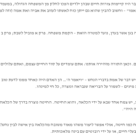
בר היו קיימות צורות חיים שבהן ילדים הפכו לחלק מן המשפחה הגדולה, במעמד של
אמו” – וחשוב להבין שהוא גם ייתן כוח לאשתו לעזוב את אביה ואת אמה (וזה לפ
ה בגן אשר בעדן, נועד למטרה הזאת – הקמת משפחה. פרק א מוביל לשבת; פרק ב
ם. וכאן התורה מזהירה אותנו: אתם עומדים על סוד החיים עצמם, ואתם עלולים 
 דבר של אמת בדברי הנחש – “ויאמר ה’… הן האדם היה כאחד ממנו לדעת טוב ורע
נים – לשמור על הבריאה שנבראה ונוצרה, כל חי למינהו.
יש צמח אחד שבא על ידי הכלאה, והוא החיטה. החיטה נוצרה בדרך של הכלאה ב
ה היה”.
 כמו חיטה, אולי אפשר ליצור משהו מאוד משובח מהכלאה בין אישה לבין נחש? 
עלי חיים, או על ידי רובוטים עם בינה מלאכותית.