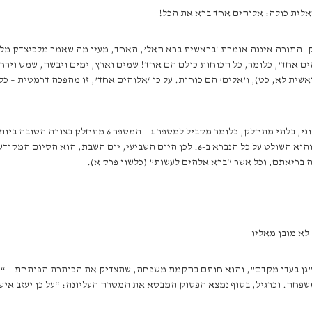
אלית כולה: אלוהים אחד ברא את הכל!
. התורה איננה אומרת ‘בראשית ברא האל’, האחד, מעין מה שאמר מלכיצדק מלך
הים אחד’, כלומר, כל הכוחות כולם הם אחד! שמים וארץ, ימים ויבשה, שמש וירח 
אשית לא, כט), ו’אלים’ הם כוחות. על כן ‘אלוהים אחד’, זו מהפכה דרמטית – כ
שנברא בששת ימים, ואילו 7 הוא המספר הראשוני, שאיננו מתחלק, והוא השולט על כל הנברא 
בריאתם, וכל אשר “ברא אלהים לעשות” (כלשון פרק א).
 לא מובן מאליו
ן בעדן מקדם”, והוא חותם בהקמת משפחה, שתצדיק את הכותרת הפותחת – “אלה תו
למשפחה. וכרגיל, בסוף נמצא הפסוק המבטא את המטרה העליונה: “על כן יעזב איש