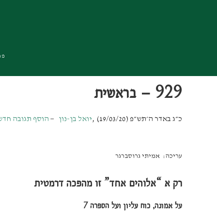
Skip
Skip
Skip
to
to
to
primary
footer
main
navigation
content
פרו
929 – בראשית
כ״ג באדר ה׳תש״פ (19/03/20)
,
יואל בן-נון
הוסף תגובה חדש
עריכה: אמיתי גרוסברגר
רק א “אלוהים אחד” זו מהפכה דרמטית
על אמונה, כוח עליון ועל הספרה 7