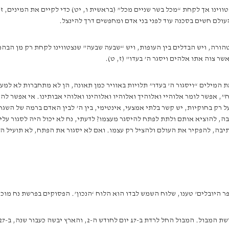
וינו אך לקחת “מכל בשר שניים מכל” (בראשית ו, יט) כדי לקיים את המינים, זכר
עולם חשים בסכנה עוד לפני בני אדם ומחפשים דרך להינצל.
הורה, ויש הבדלים בין העופות, ויש “שבעה שבעה” שנצטווינו לקחת רק מן הבה
ר צוה אתו אלהים ויסגר ה’ בעדו” (ז, ט).
המילים “ויסגור ה’ בעדו” תלויות באוויר כמן תאונה, הן לא מתחברות לא למע
, אפשר לומר אלוהיי ואלוהיך ואלוהיו ואלוהינו ואלוהי אבותינו. אי אפשר לה
ל רק בחוקיות, יש קשר בלתי אמצעי, אינטימי, בין ה’ לבין האדם ברמה של השגח
 להוציא אותם ולתת לפתח להיסגר מעצמו? לדעתי, נח לא יכול היה לסגור עליו 
תיבה, להפקיר את העולם ולהציל רק עצמו. ואם לא יסגור את הפתח, לא תועיל הת
פר היובלים’ טענו, שלוח השמש לבדו הוא הלוח ‘הנכון’. הפסוקים בפרשת נח מו
-2, והארץ יבשה כעבור שנה, ב-27 בחודש ה-2. מדוע?