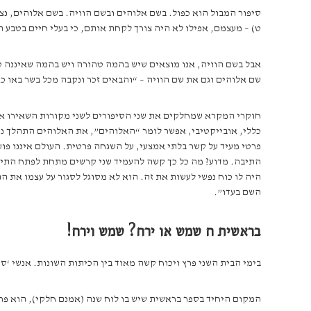
סיפור המבול הוא כפול. בשם אלוהים ובשם הוויה. בשם אלוהים, נצטו
ט) – מעצמם, אפילו לא היה צורך לקחת אותם, כי בעלי חיים בטבע ה
אבל בשם הוויה, אנו מוצאים שיש בהמה טהורה ויש בהמה שאיננה ט
שם אלוהים וגם את שם הוויה – “והבאים זכר ונקבה מכל בשר באו כאש
חוקרי המקרא שמחלקים את שני הסיפורים לשני מקורות השאירו את 
כללי, אובייקטיבי, אפשר לומר “האלוהים”, את האלוהים התהלך נח”
פרטי מעיד על קשר בלתי אמצעי, על השגחה פרטית. העולם איננו פוע
התיבה. מדוע? מה כל כך קשה להעמיד שני קרשים מתחת לפתח התיבה,
היה לו כוח נפשי לעשות את זה. הוא לא מסוגל לסגור על עצמו את ה
השם בעדו”.
בראשית ח שמש או ירח? שמש וירח!
בימי הבית השני פרץ ויכוח קשה מאוד בין הכיתות השונות. אנשי ‘ס
המקום היחיד בספר בראשית שיש בו לוח שנה (אמנם חלקי), הוא פרשת המבול. המבול החל לרדת ב-17 יום לחודש ה