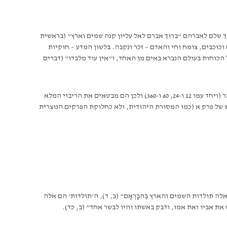
 שלם לאברהם “ברוך אברם לאל עליון קֹנה שמים וארץ” (בראשית
וכוכבים, צומח וחי והאדם – זכר ונקבה. בלשון המדע – חוקיות
ל הכוחות בעולם הנברא באים מן האחד, ו”אין עוד מלבדו” (דברים
אמונת יסוד זו קשורה ומבוטאת בקדושת המספר 7 שהוא מספר ראשוני, בלתי מתחלק, כלומר מקביל למספר 1 – המספר 6 מתחלק בצורה הטובה ביותר (ויחד עמו 12 ו-24, 60 ו-360) ולכן הם מבטאים את הריבוי המלא
ב-6. לכן היום השביעי, יום השבת, הוא הסיום המקודש של פרק א (כמו המסורת היהודית, ולא כחלוקת הפרקים הנוצרית
לדות השמים והארץ בְּהִבָּרְאָם” (ב, ד), ה’תולדות’ הם אלה
 את אביו ואת אמו, ודבק באשתו והיו לבשר אחד” (ב, כד).