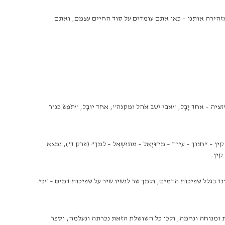
מזהירה אותנו – כאן אתם עומדים על סוד החיים עצמם, ואתם
אחד יָבָל, “אבי יֹשב אֹהל ומקנה”, אחד יוּבָל, “תֹפֵשׂ כנור
“חנוך – עירד – מחוּיָאֵל – מתוּשָאֵל – למך” (פרק ד’), נמצא
קין.
 בגלל שפיכות הדמים, ולמך שר לנשיו שיר על שפיכות דמים – “כי
ת ומנוחה ונחמה, ולכן כל השושלת הזאת נכרתה ונעלמה, וספר