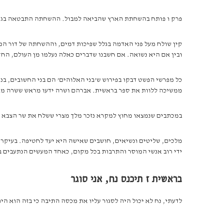
פרק ו פותח בהשחתת הארץ שהביאה למבול. ההשחתה התבטאה בגיל
קין שולח מעל פני האדמה בגלל שפיכות דמים, וההשחתה של דור המבול
ובין אם היא נשואה. אם חשבנו שדברים כאלה נעלמו מן העולם, החד
כל מפרשי הפשט דבקו בפירוש ש’בני האלוהים’ הם בני החשובים, בנ
ממשיכה ללוות את ספר בראשית. אברהם ושרה ידעו מראש ששרה מוע
במכתבים שנמצאו מחוץ למקרא נזכר מלך מצרי ששלח את שר הצבא של
מלכים, שליטים ונשיאים, חושבים שאישה היא יעד לחטיפה. בעיקר א
ידי רוב אנשי המוסר והתרבות בכל מקום, כאחד המעשים הנתעבים ב
בראשית ז תיכנס נח, אני סוגר
לדעתי, נח לא יכול היה לסגור עליו את מכסה התיבה כי בזה הוא היה