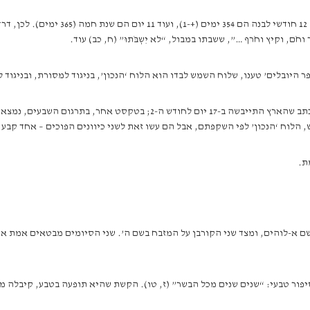
רש”י אומר את המתבקש – התאריך בא להשלים
, וקיץ וחֹרף …”, ששבתו במבול, “לא יִשְבֹּתוּ” (ח, כב) עוד.
ר היובלים’ טענו, שלוח השמש לבדו הוא הלוח ‘הנכון’, בניגוד למסורת, ובניגו
שקפתם, אבל הם עשו זאת לשני כיוונים הפוכים – אחד קבע ‘שנת מבול’ מ-17 עד 17, ואחד קבע ‘שנת מ
מת.
ם א-לוהים, ומצד שני הקורבן על המזבח בשם ה’. שני הסיומים מבטאים אמת אח
פור טבעי: “שנים שנים מכל הבשר” (ז, טו). הקשת שהיא תופעה בטבע, קיבלה 