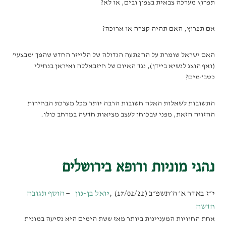
תפרוץ מערכה צבאית בצפון ובים, או לא?
אם תפרוץ, האם תהיה קצרה או ארוכה?
האם ישראל שומרת על ההפתעה הגדולה של הלייזר החדש שהפך ‘מבצעי’
(ואף הוצג לנשיא ביידן), נגד האיום של חיזבאללה ואיראן בנחילי
כטב”מים?
התשובות לשאלות האלה חשובות הרבה יותר מכל מערכת הבחירות
ההזויה הזאת, מפני שבכוחן לעצב מציאות חדשה במרחב כולו.
נהגי מוניות ורופא בירושלים
י״ז באדר א׳ ה׳תשפ״ב (17/02/22)
,
יואל בן-נון
הוסף תגובה
חדשה
אחת החוויות המעניינות ביותר מאז ששת הימים היא נסיעה במונית