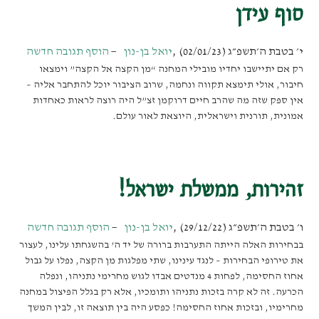
סוף עידן
י׳ בטבת ה׳תשפ״ג (02/01/23)
,
יואל בן-נון
הוסף תגובה חדשה
רק אם יתיישבו יחדיו מובילי המחנה “מן הקצה אל הקצה” וימצאו
חיבור, אולי תימצא תקווה ונחמה, שרוב הציבור יוכל להתחבר אליה –
אין ספק שזה מה שהרב חיים דרוקמן זצ”ל היה רוצה לראות כאחדות
אמונית, תורנית וישראלית, היוצאת לאור עולם.
זהירות, ממשלת ישראל!
ו׳ בטבת ה׳תשפ״ג (29/12/22)
,
יואל בן-נון
הוסף תגובה חדשה
בבחירות האלה הייתה התערבות ברורה של יד ה’ בהשגחתו עלינו, לעצור
את טירופי הבחירות – לנגד עינינו, שתי מפלגות מן הקצה, נפלו על גבול
אחוז החסימה, לפחות 4 מנדטים אבדו לגוש מחרימי נתניהו, ונפלה
הכרעה. זה לא קרה בזכות נתניהו ותומכיו, אלא רק בגלל הפיצול במחנה
מחרימיו, ובזכות אחוז החסימה! כפסע היה בין תוצאה זו, לבין המשך