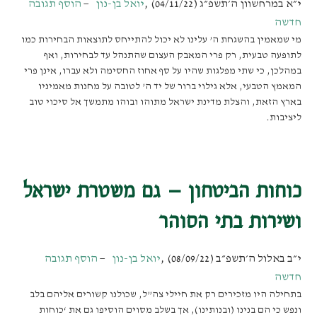
י״א במרחשוון ה׳תשפ״ג (04/11/22)
,
יואל בן-נון
הוסף תגובה
חדשה
מי שמאמין בהשגחת ה’ עלינו לא יכול להתייחס לתוצאות הבחירות כמו
לתופעה טבעית, רק פרי המאבק העצום שהתנהל עד לבחירות, ואף
במהלכן, כי שתי מפלגות שהיו על סף אחוז החסימה ולא עברו, אינן פרי
המאמץ הטבעי, אלא גילוי ברור של יד ה’ לטובה על מחנות מאמיניו
בארץ הזאת, והצלת מדינת ישראל מתוהו ובוהו מתמשך אל סיכוי טוב
ליציבות.
כוחות הביטחון – גם משטרת ישראל
ושירות בתי הסוהר
י״ב באלול ה׳תשפ״ב (08/09/22)
,
יואל בן-נון
הוסף תגובה
חדשה
בתחילה היו מזכירים רק את חיילי צה”ל, שכולנו קשורים אליהם בלב
ונפש כי הם בנינו (ובנותינו), אך בשלב מסוים הוסיפו גם את ‘כוחות