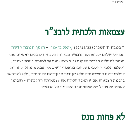
הטירוף.
עצמאות הלכתית לרבצ”ר
ו׳ בטבת ה׳תשפ״ג (29/12/22)
,
יואל בן-נון
הוסף תגובה חדשה
אם חס ושלום יכפיפו את הרבצ”ר מבחינה הלכתית לרבנים ראשיים מתוך
מגמה להשליט הלכות ‘פיקוח נפש’ מצמצמות על לחימה בשבת בצה”ל,
ייאלצו תלמידי חכמים שלחמו בגופם ויודעים איך צבא מתנהל, להורות
לתלמידיהם המשרתים למלא פקודות מפקדיהם הלוחמים, ולא להתחשב
ברבנות הצבאית אם זו תאבד חלילה את עצמאותה ההלכתית – חובתנו
לשמור על צה”ל ועל עצמאותו ההלכתית של הרבצ”ר.
לא פחות מנס