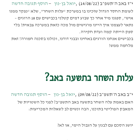
י״ז באב ה׳תשפ״ב (14/08/22)
,
יואל בן-נון
הוסף תגובה חדשה
לעומת החסד הגדול שזכינו בו במערכת “עלות השחר”, שלא “נפקד ממנו
איש”, ספגנו מיד אחר כך שבוע דמים קטלני בכבישים עם 18 הרוגים –
נתאר לעצמנו איך היינו מרגישים מול מכה כזאת במערכה צבאית! בלי
ספק הייתה קמה ועדת חקירה.
בכבישים אנחנו הורגים באחינו ובבני דודנו, וכולנו בסכנה חמורה! זאת
מלחמה ממש!
עלות השחר בתשעה באב?
י״ב באב ה׳תשפ״ב (09/08/22)
,
יואל בן-נון
הוסף תגובה חדשה
האם באמת עלה השחר בתשעה באב התשפ”ב? לפני כל השטויות של
המאבק הפוליטי בתוכנו, הבה ונשים לב לשאלות המכריעות:
יושג הסכם עם לבנון על הגבול הימי, או לא?