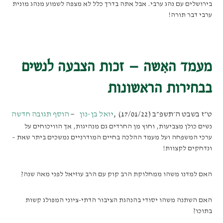
בירושלים עם נהג ערבי. אבל אתה בדרך כלל לא מצפה לשמוע מנהג מונית
ערבי דבר תורה!
מעמד האִשה – זכות הצבעה לנשים
בבחירות הראשונות
ט״ז בשבט ה׳תשפ״ב (17/01/22)
,
יואל בן-נון
הוסף תגובה חדשה
נשים כולן מצביעות, וחוץ מן החרדים גם מנהיגות, אך הוויכוחים על
ערכי המשפחה ועל מעמד ההלכה בחיים המודרניים נמשכים ביתר שאת –
ונדחקים לקצוות!
האם למדנו משהו ממחלוקת הרב קוק עם הרב עוזיאל לפני מאה שנה?
האם השתנה משהו יסודי בהנהגת הציבור הדתי-ציוני המפולג קשות
בתוכו?