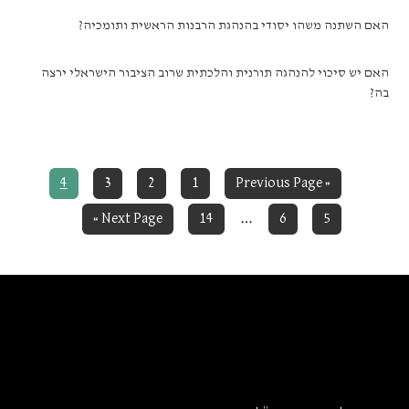
האם השתנה משהו יסודי בהנהגת הרבנות הראשית ותומכיה?
האם יש סיכוי להנהגה תורנית והלכתית שרוב הציבור הישראלי ירצה
בה?
Page
Page
Page
Page
Go
4
3
2
1
Previous Page
«
to
Interim
…
Go
Page
Page
Page
Next Page »
14
6
5
to
pages
omitted