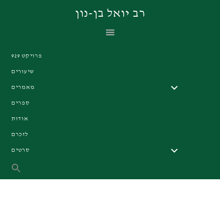
Skip
Skip
Skip
רב יואל בן-נון
to
to
to
primary
footer
main
navigation
content
פרויקט 929
שיעורים
מאמרים
ספרים
אודות
לזכרם
סרטים