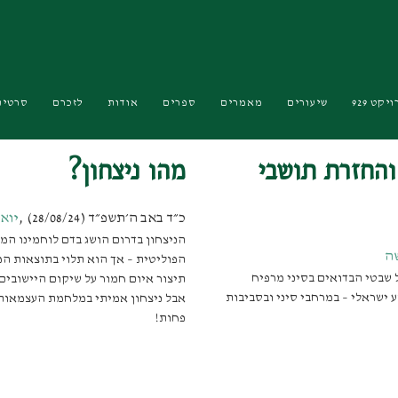
יקט 929
שיעורים
מאמרים
ספרים
אודות
לזכרם
סרטים
והחזרת תושבי
מהו ניצחון?
כ״ד באב ה׳תשפ״ד (28/08/24)
,
יואל
הניצחון בדרום הושג בדם לוחמינו המ
ה
הפוליטית – אך הוא תלוי בתוצאות ה
 שבטי הבדואים בסיני מרפיח
תיצור איום חמור על שיקום היישובים 
ישראלי – במרחבי סיני ובסביבות
אבל ניצחון אמיתי במלחמת העצמאות ה
פחות!