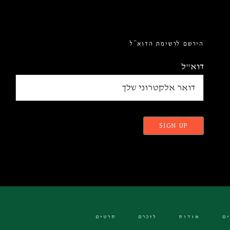
הירשם לרשימת הדוא”ל
דוא"ל
ם
אודות
לזכרם
סרטים