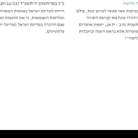
ה חדשה
כ״ג במרחשוון ה׳תשפ״ד (07/11/23)
מוקות שאי אפשר לפרטן כעת, עולם
היחס למדינת ישראל באומות המאוחד
יהודי שכח את קביעת התורה
ומלחמת העצמאות, כי אין תופעות כא
ענית טז ב – יז א), “שאין אומרים
עצם ההכרה במדינת ישראל כמדינה יהו
שופרות אלא בראש השנה וביובלות
פלסטינים.
חמה”!