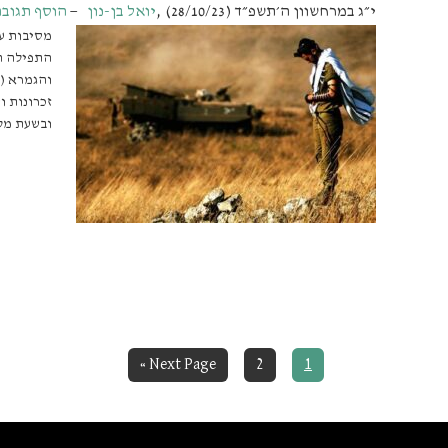
י״ג במרחשוון ה׳תשפ״ד (28/10/23)
,
יואל בן-נון
הוסף תגוב
מסיבות ע
התפילה ה
והגמרא (ת
זכרונות ו
ובשעת מל
Go
Page
Page
Next Page »
2
1
to