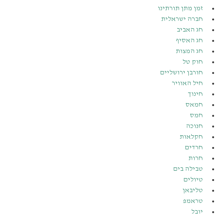
זמן מתן תורתינו
חברה ישראלית
חג האביב
חג האסיף
חג המצות
חוק טל
חורבן ירושליים
חיל האוויר
חינוך
חמאס
חמס
חנוכה
חקלאות
חרדים
חרות
טבילה בים
טיולים
טליבאן
טראמפ
יובל