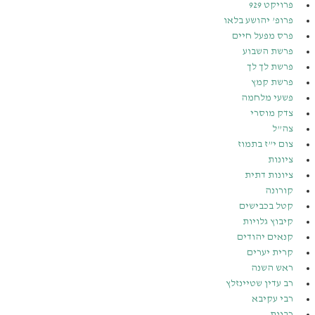
פרויקט 929
פרופ’ יהושע בלאו
פרס מפעל חיים
פרשת השבוע
פרשת לך לך
פרשת קמץ
פשעי מלחמה
צדק מוסרי
צה”ל
צום י”ז בתמוז
ציונות
ציונות דתית
קורונה
קטל בכבישים
קיבוץ גלויות
קנאים יהודים
קרית יערים
ראש השנה
רב עדין שטיינזלץ
רבי עקיבא
רבנות