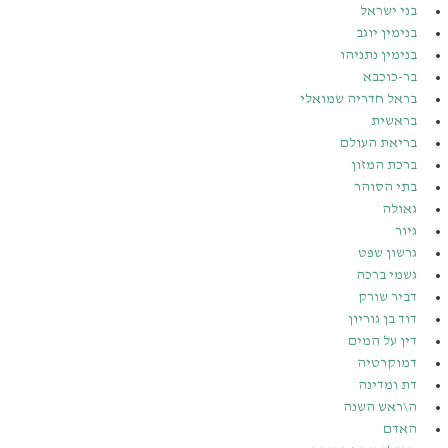
בני ישראל
בנימין יוגב
בנימין נתניהו
בר-כוכבא
בראל חדריה שמואלי
בראשית
בריאת העולם
ברכת המזון
בתי הסוהר
גאולה
גיור
גרשון שפט
גשמי ברכה
דביר שורק
דוד בן גוריון
דין על המים
דמוקרטיה
דת ומדינה
ה\ראש השנה
האדם