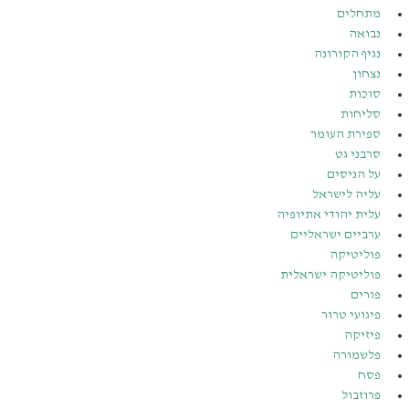
מתחלים
נבואה
נגיף הקורונה
נצחון
סוכות
סליחות
ספירת העומר
סרבני גט
על הניסים
עליה לישראל
עלית יהודי אתיופיה
ערביים ישראליים
פוליטיקה
פוליטיקה ישראלית
פורים
פיגועי טרור
פיזיקה
פלשמורה
פסח
פרוזבול