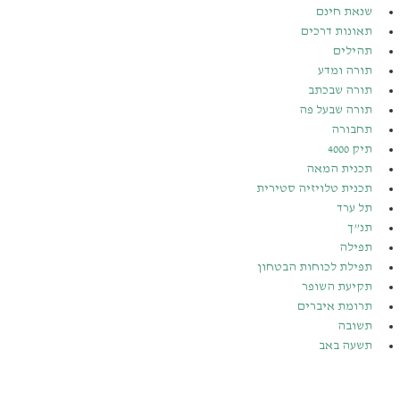
שנאת חינם
תאונות דרכים
תהילים
תורה ומדע
תורה שבכתב
תורה שבעל פה
תחבורה
תיק 4000
תכנית המאה
תכנית טלויזיה סטירית
תל ערד
תנ”ך
תפילה
תפילת לכוחות הבטחון
תקיעת השופר
תרומת איברים
תשובה
תשעה באב