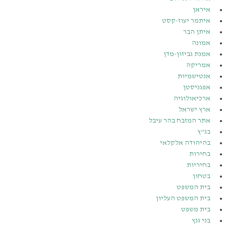
איראן
איתמר יעוז-קסט
איתן הבר
אמונה
אמנת גביזון-מדן
אמריקה
אנטישמיות
אפגניסטן
ארכיאולוגיה
ארץ ישראל
אתר המזבח בהר עיבל
בג”ץ
בהיהודה אלקלאי
בחירות
בחיריות
בטחון
בית המשפט
בית המשפט העליון
בית משפט
בני גנץ