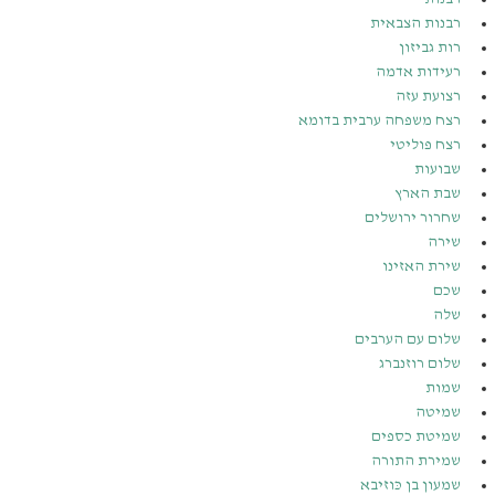
רבנות הצבאית
רות גביזון
רעידות אדמה
רצועת עזה
רצח משפחה ערבית בדומא
רצח פוליטי
שבועות
שבת הארץ
שחרור ירושלים
שירה
שירת האזינו
שכם
שלה
שלום עם הערבים
שלום רוזנברג
שמות
שמיטה
שמיטת כספים
שמירת התורה
שמעון בן כּוזיבא