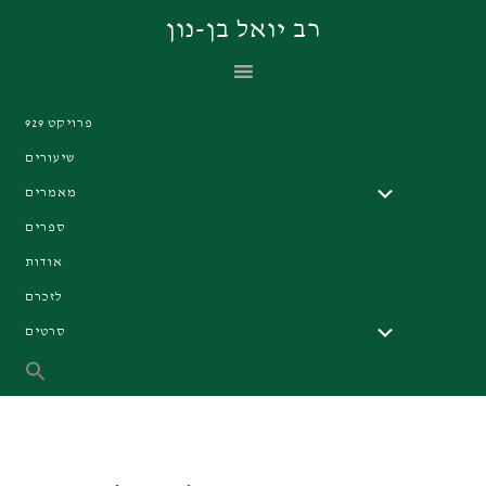
Skip
Skip
Skip
רב יואל בן-נון
to
to
to
primary
footer
main
navigation
content
פרויקט 929
שיעורים
מאמרים
ספרים
אודות
לזכרם
סרטים