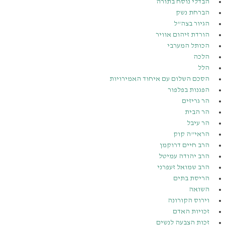
הבדלי נוסח בתורה
הברחת נשק
הגיור בצה”ל
הורדת זיהום אוויר
הכותל המערבי
הלכה
הלל
הסכם השלום עם איחוד האמירויות
הפגנות בפלפור
הר גריזים
הר הבית
הר עיבל
הראי”ה קוק
הרב חיים דרוקמן
הרב יהודה עמיטל
הרב שמואל זעפרני
הריסת בתים
השואה
וירוס הקורונה
זכויות האדם
זכות הצבעה לנשים