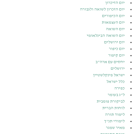
יום הזיכרון
יום הזכרון לשואה ולגבורה
יום הכיפורים
יום העצמאות
יום השואה
יום השואה הבינלאומי
יום ירושלים
יום כיפור
יום קיפור
יחסים עם ארה”ב
ירושלים
ישראל פינקלשטיין
כלל ישראל
כפירה
ל”ג בעומר
לביקורת פומבית
לוחות הברית
לימוד תורה
לימודי תנ”ך
מאיר שמגר