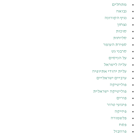
מתחלים
נבואה
נגיף הקורונה
נצחון
סוכות
סליחות
ספירת העומר
סרבני גט
על הניסים
עליה לישראל
עלית יהודי אתיופיה
ערביים ישראליים
פוליטיקה
פוליטיקה ישראלית
פורים
פיגועי טרור
פיזיקה
פלשמורה
פסח
פרוזבול