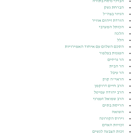
הבדלי נוסח בתורה
הברחת נשק
הגיור בצה”ל
הורדת זיהום אוויר
הכותל המערבי
הלכה
הלל
הסכם השלום עם איחוד האמירויות
הפגנות בפלפור
הר גריזים
הר הבית
הר עיבל
הראי”ה קוק
הרב חיים דרוקמן
הרב יהודה עמיטל
הרב שמואל זעפרני
הריסת בתים
השואה
וירוס הקורונה
זכויות האדם
זכות הצבעה לנשים