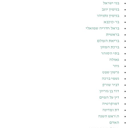
בני ישראל
בנימין יוגב
בנימין נתניהו
בר-כוכבא
בראל חדריה שמואלי
בראשית
בריאת העולם
ברכת המזון
בתי הסוהר
גאולה
גיור
גרשון שפט
גשמי ברכה
דביר שורק
דוד בן גוריון
דין על המים
דמוקרטיה
דת ומדינה
ה\ראש השנה
האדם