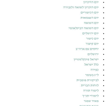
יום הזיכרון
יום הזכרון לשואה ולגבורה
יום הכיפורים
יום העצמאות
יום השואה
יום השואה הבינלאומי
יום ירושלים
יום כיפור
יום קיפור
יחסים עם ארה”ב
ירושלים
ישראל פינקלשטיין
כלל ישראל
כפירה
ל”ג בעומר
לביקורת פומבית
לוחות הברית
לימוד תורה
לימודי תנ”ך
מאיר שמגר