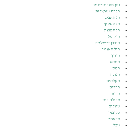
זמן מתן תורתינו
חברה ישראלית
חג האביב
חג האסיף
חג המצות
חוק טל
חורבן ירושליים
חיל האוויר
חינוך
חמאס
חמס
חנוכה
חקלאות
חרדים
חרות
טבילה בים
טיולים
טליבאן
טראמפ
יובל