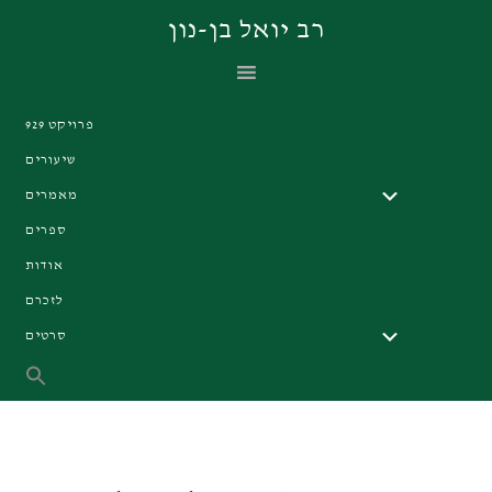
Skip
Skip
Skip
רב יואל בן-נון
to
to
to
primary
footer
main
navigation
content
פרויקט 929
שיעורים
מאמרים
ספרים
אודות
לזכרם
סרטים