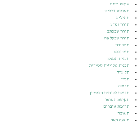
שנאת חינם
תאונות דרכים
תהילים
תורה ומדע
תורה שבכתב
תורה שבעל פה
תחבורה
תיק 4000
תכנית המאה
תכנית טלויזיה סטירית
תל ערד
תנ”ך
תפילה
תפילת לכוחות הבטחון
תקיעת השופר
תרומת איברים
תשובה
תשעה באב