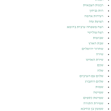
רבנות הצבאית
רות גביזון
רעידות אדמה
רצועת עזה
רצח משפחה ערבית בדומא
רצח פוליטי
שבועות
שבת הארץ
שחרור ירושלים
שירה
שירת האזינו
שכם
שלה
שלום עם הערבים
שלום רוזנברג
שמות
שמיטה
שמיטת כספים
שמירת התורה
שמעון בן כּוזיבא