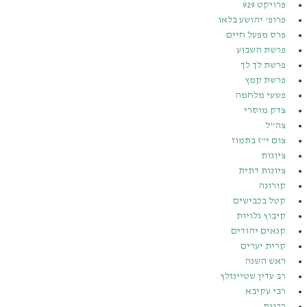
פרויקט 929
פרופ’ יהושע בלאו
פרס מפעל חיים
פרשת השבוע
פרשת לך לך
פרשת קמץ
פשעי מלחמה
צדק מוסרי
צה”ל
צום י”ז בתמוז
ציונות
ציונות דתית
קורונה
קטל בכבישים
קיבוץ גלויות
קנאים יהודים
קרית יערים
ראש השנה
רב עדין שטיינזלץ
רבי עקיבא
רבנות