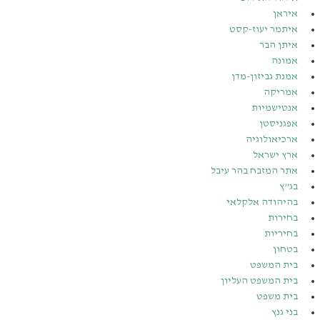
איראן
איתמר יעוז-קסט
איתן הבר
אמונה
אמנת גביזון-מדן
אמריקה
אנטישמיות
אפגניסטן
ארכיאולוגיה
ארץ ישראל
אתר המזבח בהר עיבל
בג”ץ
בהיהודה אלקלאי
בחירות
בחיריות
בטחון
בית המשפט
בית המשפט העליון
בית משפט
בני גנץ