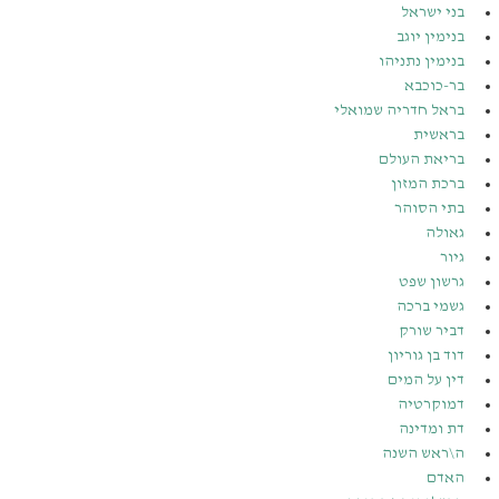
בני ישראל
בנימין יוגב
בנימין נתניהו
בר-כוכבא
בראל חדריה שמואלי
בראשית
בריאת העולם
ברכת המזון
בתי הסוהר
גאולה
גיור
גרשון שפט
גשמי ברכה
דביר שורק
דוד בן גוריון
דין על המים
דמוקרטיה
דת ומדינה
ה\ראש השנה
האדם