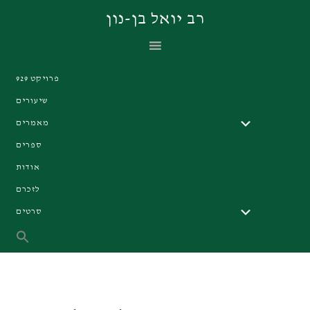
Skip
Skip
Skip
רב יואל בן-נון
to
to
to
primary
footer
main
navigation
content
פרויקט 929
שיעורים
מאמרים
ספרים
אודות
לזכרם
סרטים