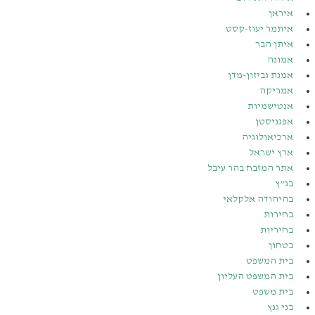
איראן
איתמר יעוז-קסט
איתן הבר
אמונה
אמנת גביזון-מדן
אמריקה
אנטישמיות
אפגניסטן
ארכיאולוגיה
ארץ ישראל
אתר המזבח בהר עיבל
בג”ץ
בהיהודה אלקלאי
בחירות
בחיריות
בטחון
בית המשפט
בית המשפט העליון
בית משפט
בני גנץ