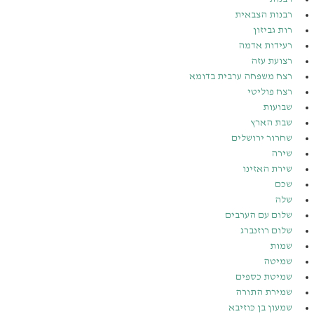
רבנות הצבאית
רות גביזון
רעידות אדמה
רצועת עזה
רצח משפחה ערבית בדומא
רצח פוליטי
שבועות
שבת הארץ
שחרור ירושלים
שירה
שירת האזינו
שכם
שלה
שלום עם הערבים
שלום רוזנברג
שמות
שמיטה
שמיטת כספים
שמירת התורה
שמעון בן כּוזיבא