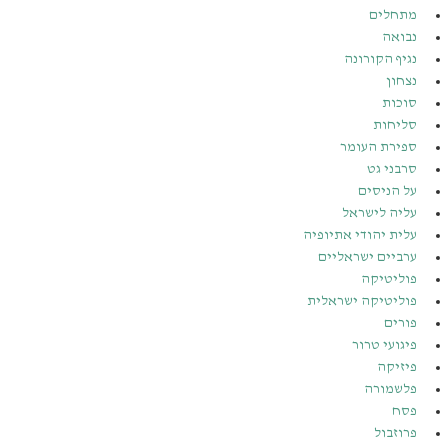
מתחלים
נבואה
נגיף הקורונה
נצחון
סוכות
סליחות
ספירת העומר
סרבני גט
על הניסים
עליה לישראל
עלית יהודי אתיופיה
ערביים ישראליים
פוליטיקה
פוליטיקה ישראלית
פורים
פיגועי טרור
פיזיקה
פלשמורה
פסח
פרוזבול