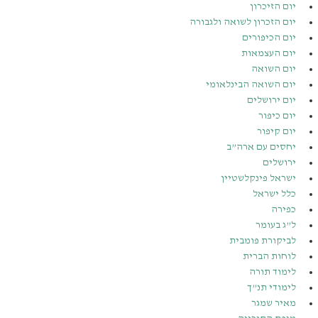
יום הזיכרון
יום הזכרון לשואה ולגבורה
יום הכיפורים
יום העצמאות
יום השואה
יום השואה הבינלאומי
יום ירושלים
יום כיפור
יום קיפור
יחסים עם ארה”ב
ירושלים
ישראל פינקלשטיין
כלל ישראל
כפירה
ל”ג בעומר
לביקורת פומבית
לוחות הברית
לימוד תורה
לימודי תנ”ך
מאיר שמגר