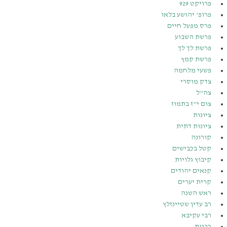
פרויקט 929
פרופ’ יהושע בלאו
פרס מפעל חיים
פרשת השבוע
פרשת לך לך
פרשת קמץ
פשעי מלחמה
צדק מוסרי
צה”ל
צום י”ז בתמוז
ציונות
ציונות דתית
קורונה
קטל בכבישים
קיבוץ גלויות
קנאים יהודים
קרית יערים
ראש השנה
רב עדין שטיינזלץ
רבי עקיבא
רבנות