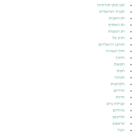
זמן מתן תורתינו
חברה ישראלית
חג האביב
חג האסיף
חג המצות
חוק טל
חורבן ירושליים
חיל האוויר
חינוך
חמאס
חמס
חנוכה
חקלאות
חרדים
חרות
טבילה בים
טיולים
טליבאן
טראמפ
יובל