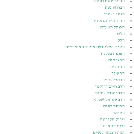
הבדלי נוסח בתורה
הברחת נשק
הגיור בצה”ל
הורדת זיהום אוויר
הכותל המערבי
הלכה
הלל
הסכם השלום עם איחוד האמירויות
הפגנות בפלפור
הר גריזים
הר הבית
הר עיבל
הראי”ה קוק
הרב חיים דרוקמן
הרב יהודה עמיטל
הרב שמואל זעפרני
הריסת בתים
השואה
וירוס הקורונה
זכויות האדם
זכות הצבעה לנשים