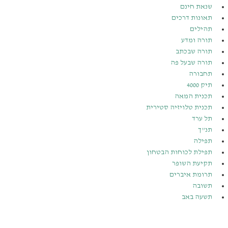
שנאת חינם
תאונות דרכים
תהילים
תורה ומדע
תורה שבכתב
תורה שבעל פה
תחבורה
תיק 4000
תכנית המאה
תכנית טלויזיה סטירית
תל ערד
תנ”ך
תפילה
תפילת לכוחות הבטחון
תקיעת השופר
תרומת איברים
תשובה
תשעה באב