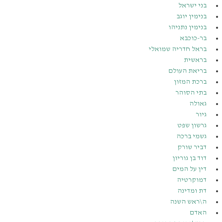
בני ישראל
בנימין יוגב
בנימין נתניהו
בר-כוכבא
בראל חדריה שמואלי
בראשית
בריאת העולם
ברכת המזון
בתי הסוהר
גאולה
גיור
גרשון שפט
גשמי ברכה
דביר שורק
דוד בן גוריון
דין על המים
דמוקרטיה
דת ומדינה
ה\ראש השנה
האדם