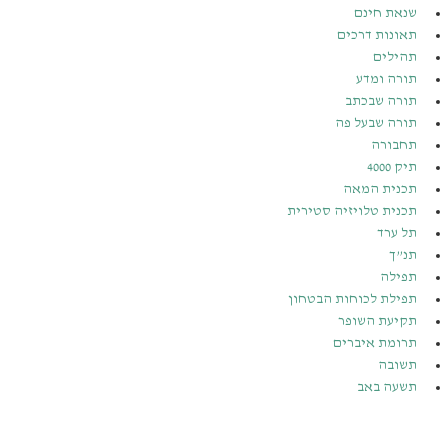
שנאת חינם
תאונות דרכים
תהילים
תורה ומדע
תורה שבכתב
תורה שבעל פה
תחבורה
תיק 4000
תכנית המאה
תכנית טלויזיה סטירית
תל ערד
תנ”ך
תפילה
תפילת לכוחות הבטחון
תקיעת השופר
תרומת איברים
תשובה
תשעה באב