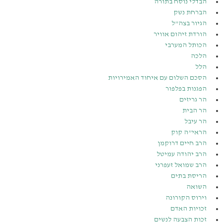
הבדלי נוסח בתורה
הברחת נשק
הגיור בצה”ל
הורדת זיהום אוויר
הכותל המערבי
הלכה
הלל
הסכם השלום עם איחוד האמירויות
הפגנות בפלפור
הר גריזים
הר הבית
הר עיבל
הראי”ה קוק
הרב חיים דרוקמן
הרב יהודה עמיטל
הרב שמואל זעפרני
הריסת בתים
השואה
וירוס הקורונה
זכויות האדם
זכות הצבעה לנשים