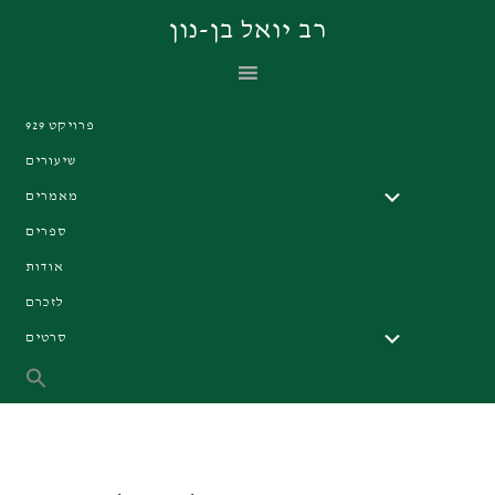
Skip
Skip
Skip
רב יואל בן-נון
to
to
to
primary
footer
main
navigation
content
פרויקט 929
שיעורים
מאמרים
ספרים
אודות
לזכרם
סרטים