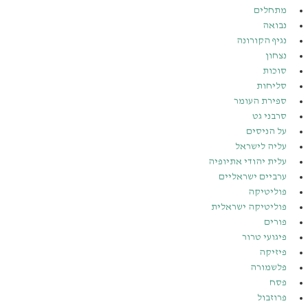
מתחלים
נבואה
נגיף הקורונה
נצחון
סוכות
סליחות
ספירת העומר
סרבני גט
על הניסים
עליה לישראל
עלית יהודי אתיופיה
ערביים ישראליים
פוליטיקה
פוליטיקה ישראלית
פורים
פיגועי טרור
פיזיקה
פלשמורה
פסח
פרוזבול