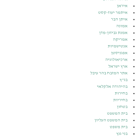
איראן
איתמר יעוז-קסט
איתן הבר
אמונה
אמנת גביזון-מדן
אמריקה
אנטישמיות
אפגניסטן
ארכיאולוגיה
ארץ ישראל
אתר המזבח בהר עיבל
בג”ץ
בהיהודה אלקלאי
בחירות
בחיריות
בטחון
בית המשפט
בית המשפט העליון
בית משפט
בני גנץ