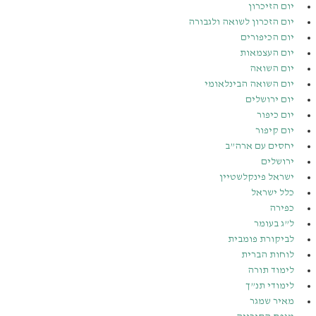
יום הזיכרון
יום הזכרון לשואה ולגבורה
יום הכיפורים
יום העצמאות
יום השואה
יום השואה הבינלאומי
יום ירושלים
יום כיפור
יום קיפור
יחסים עם ארה”ב
ירושלים
ישראל פינקלשטיין
כלל ישראל
כפירה
ל”ג בעומר
לביקורת פומבית
לוחות הברית
לימוד תורה
לימודי תנ”ך
מאיר שמגר