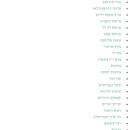
פרויקט 929
פרופ’ יהושע בלאו
פרס מפעל חיים
פרשת השבוע
פרשת לך לך
פרשת קמץ
פשעי מלחמה
צדק מוסרי
צה”ל
צום י”ז בתמוז
ציונות
ציונות דתית
קורונה
קטל בכבישים
קיבוץ גלויות
קנאים יהודים
קרית יערים
ראש השנה
רב עדין שטיינזלץ
רבי עקיבא
רבנות