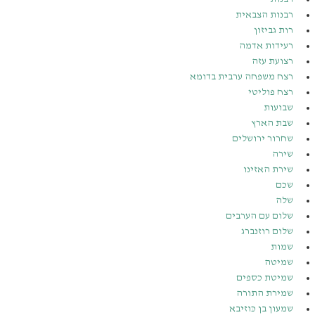
רבנות הצבאית
רות גביזון
רעידות אדמה
רצועת עזה
רצח משפחה ערבית בדומא
רצח פוליטי
שבועות
שבת הארץ
שחרור ירושלים
שירה
שירת האזינו
שכם
שלה
שלום עם הערבים
שלום רוזנברג
שמות
שמיטה
שמיטת כספים
שמירת התורה
שמעון בן כּוזיבא