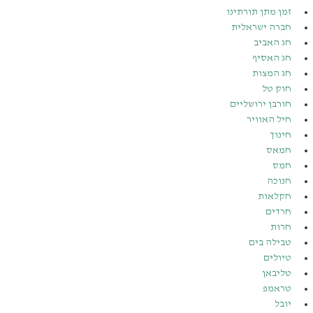
זמן מתן תורתינו
חברה ישראלית
חג האביב
חג האסיף
חג המצות
חוק טל
חורבן ירושליים
חיל האוויר
חינוך
חמאס
חמס
חנוכה
חקלאות
חרדים
חרות
טבילה בים
טיולים
טליבאן
טראמפ
יובל