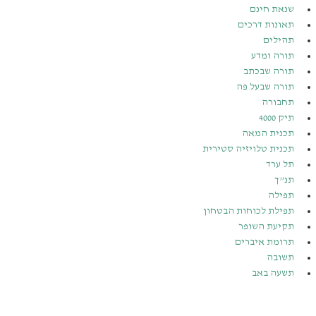
שנאת חינם
תאונות דרכים
תהילים
תורה ומדע
תורה שבכתב
תורה שבעל פה
תחבורה
תיק 4000
תכנית המאה
תכנית טלויזיה סטירית
תל ערד
תנ”ך
תפילה
תפילת לכוחות הבטחון
תקיעת השופר
תרומת איברים
תשובה
תשעה באב