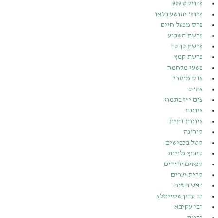
פרויקט 929
פרופ’ יהושע בלאו
פרס מפעל חיים
פרשת השבוע
פרשת לך לך
פרשת קמץ
פשעי מלחמה
צדק מוסרי
צה”ל
צום י”ז בתמוז
ציונות
ציונות דתית
קורונה
קטל בכבישים
קיבוץ גלויות
קנאים יהודים
קרית יערים
ראש השנה
רב עדין שטיינזלץ
רבי עקיבא
רבנות