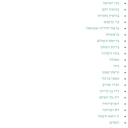
בני ישראל
בנימין יוגב
בנימין נתניהו
בר-כוכבא
בראל חדריה שמואלי
בראשית
בריאת העולם
ברכת המזון
בתי הסוהר
גאולה
גיור
גרשון שפט
גשמי ברכה
דביר שורק
דוד בן גוריון
דין על המים
דמוקרטיה
דת ומדינה
ה\ראש השנה
האדם