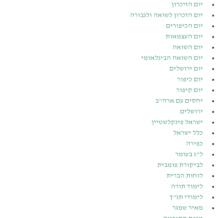
יום הזיכרון
יום הזכרון לשואה ולגבורה
יום הכיפורים
יום העצמאות
יום השואה
יום השואה הבינלאומי
יום ירושלים
יום כיפור
יום קיפור
יחסים עם ארה”ב
ירושלים
ישראל פינקלשטיין
כלל ישראל
כפירה
ל”ג בעומר
לביקורת פומבית
לוחות הברית
לימוד תורה
לימודי תנ”ך
מאיר שמגר