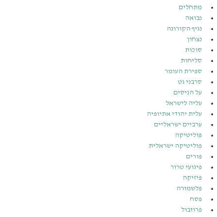
מתחלים
נבואה
נגיף הקורונה
נצחון
סוכות
סליחות
ספירת העומר
סרבני גט
על הניסים
עליה לישראל
עלית יהודי אתיופיה
ערביים ישראליים
פוליטיקה
פוליטיקה ישראלית
פורים
פיגועי טרור
פיזיקה
פלשמורה
פסח
פרוזבול