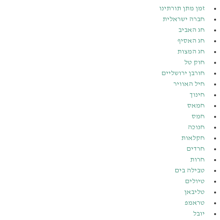
זמן מתן תורתינו
חברה ישראלית
חג האביב
חג האסיף
חג המצות
חוק טל
חורבן ירושליים
חיל האוויר
חינוך
חמאס
חמס
חנוכה
חקלאות
חרדים
חרות
טבילה בים
טיולים
טליבאן
טראמפ
יובל