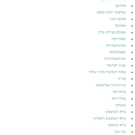
איראן
איתמר יעוז-קסט
איתן הבר
אמונה
אמנת גביזון-מדן
אמריקה
אנטישמיות
אפגניסטן
ארכיאולוגיה
ארץ ישראל
אתר המזבח בהר עיבל
בג”ץ
בהיהודה אלקלאי
בחירות
בחיריות
בטחון
בית המשפט
בית המשפט העליון
בית משפט
בני גנץ