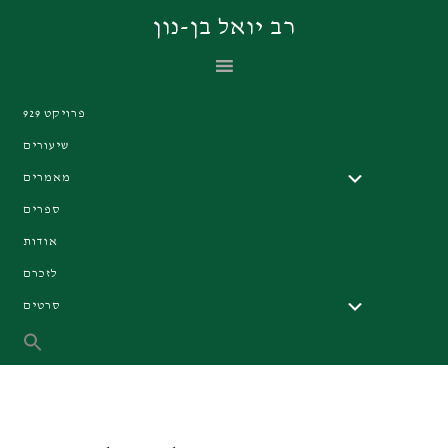
Skip
Skip
Skip
רב יואל בן-נון
to
to
to
primary
footer
main
navigation
content
פרויקט 929
שיעורים
מאמרים
ספרים
אודות
לזכרם
סרטים