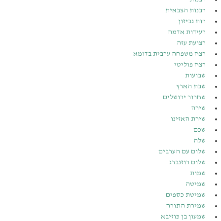
רבנות הצבאית
רות גביזון
רעידות אדמה
רצועת עזה
רצח משפחה ערבית בדומא
רצח פוליטי
שבועות
שבת הארץ
שחרור ירושלים
שירה
שירת האזינו
שכם
שלה
שלום עם הערבים
שלום רוזנברג
שמות
שמיטה
שמיטת כספים
שמירת התורה
שמעון בן כּוזיבא