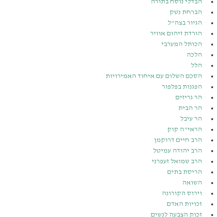
הבדלי נוסח בתורה
הברחת נשק
הגיור בצה”ל
הורדת זיהום אוויר
הכותל המערבי
הלכה
הלל
הסכם השלום עם איחוד האמירויות
הפגנות בפלפור
הר גריזים
הר הבית
הר עיבל
הראי”ה קוק
הרב חיים דרוקמן
הרב יהודה עמיטל
הרב שמואל זעפרני
הריסת בתים
השואה
וירוס הקורונה
זכויות האדם
זכות הצבעה לנשים