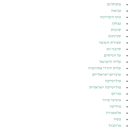
מתחלים
נבואה
נגיף הקורונה
נצחון
סוכות
סליחות
ספירת העומר
סרבני גט
על הניסים
עליה לישראל
עלית יהודי אתיופיה
ערביים ישראליים
פוליטיקה
פוליטיקה ישראלית
פורים
פיגועי טרור
פיזיקה
פלשמורה
פסח
פרוזבול