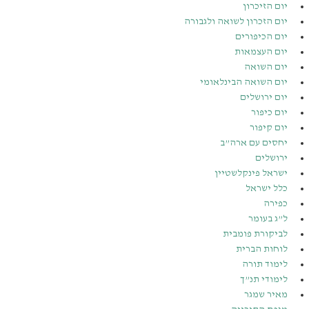
יום הזיכרון
יום הזכרון לשואה ולגבורה
יום הכיפורים
יום העצמאות
יום השואה
יום השואה הבינלאומי
יום ירושלים
יום כיפור
יום קיפור
יחסים עם ארה”ב
ירושלים
ישראל פינקלשטיין
כלל ישראל
כפירה
ל”ג בעומר
לביקורת פומבית
לוחות הברית
לימוד תורה
לימודי תנ”ך
מאיר שמגר