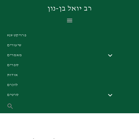
Skip
Skip
Skip
רב יואל בן-נון
to
to
to
primary
footer
main
navigation
content
פרויקט 929
שיעורים
מאמרים
ספרים
אודות
לזכרם
סרטים