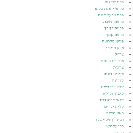
פרויקט 929
פרופ’ יהושע בלאו
פרס מפעל חיים
פרשת השבוע
פרשת לך לך
פרשת קמץ
פשעי מלחמה
צדק מוסרי
צה”ל
צום י”ז בתמוז
ציונות
ציונות דתית
קורונה
קטל בכבישים
קיבוץ גלויות
קנאים יהודים
קרית יערים
ראש השנה
רב עדין שטיינזלץ
רבי עקיבא
רבנות