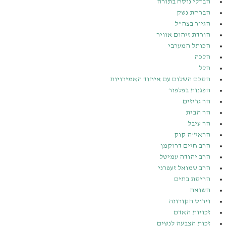
הבדלי נוסח בתורה
הברחת נשק
הגיור בצה”ל
הורדת זיהום אוויר
הכותל המערבי
הלכה
הלל
הסכם השלום עם איחוד האמירויות
הפגנות בפלפור
הר גריזים
הר הבית
הר עיבל
הראי”ה קוק
הרב חיים דרוקמן
הרב יהודה עמיטל
הרב שמואל זעפרני
הריסת בתים
השואה
וירוס הקורונה
זכויות האדם
זכות הצבעה לנשים