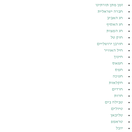
זמן מתן תורתינו
חברה ישראלית
חג האביב
חג האסיף
חג המצות
חוק טל
חורבן ירושליים
חיל האוויר
חינוך
חמאס
חמס
חנוכה
חקלאות
חרדים
חרות
טבילה בים
טיולים
טליבאן
טראמפ
יובל