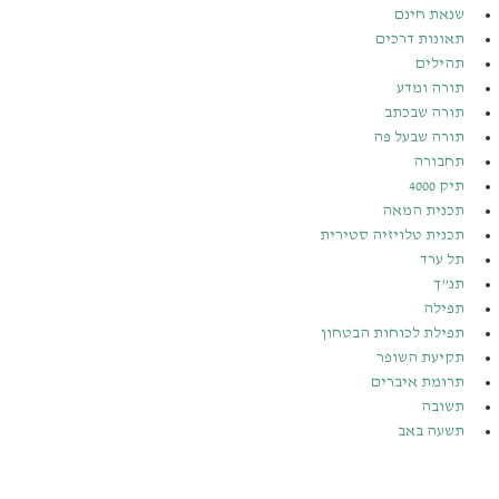
שנאת חינם
תאונות דרכים
תהילים
תורה ומדע
תורה שבכתב
תורה שבעל פה
תחבורה
תיק 4000
תכנית המאה
תכנית טלויזיה סטירית
תל ערד
תנ”ך
תפילה
תפילת לכוחות הבטחון
תקיעת השופר
תרומת איברים
תשובה
תשעה באב