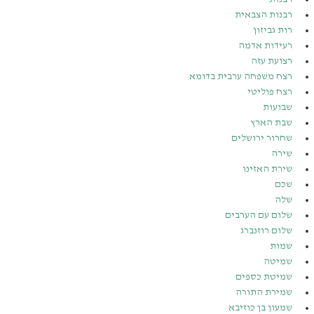
רבנות הצבאית
רות גביזון
רעידות אדמה
רצועת עזה
רצח משפחה ערבית בדומא
רצח פוליטי
שבועות
שבת הארץ
שחרור ירושלים
שירה
שירת האזינו
שכם
שלה
שלום עם הערבים
שלום רוזנברג
שמות
שמיטה
שמיטת כספים
שמירת התורה
שמעון בן כּוזיבא