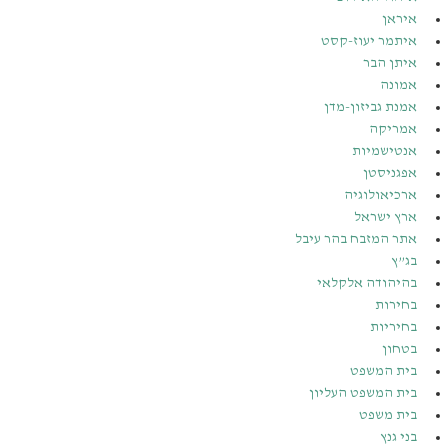
איראן
איתמר יעוז-קסט
איתן הבר
אמונה
אמנת גביזון-מדן
אמריקה
אנטישמיות
אפגניסטן
ארכיאולוגיה
ארץ ישראל
אתר המזבח בהר עיבל
בג”ץ
בהיהודה אלקלאי
בחירות
בחיריות
בטחון
בית המשפט
בית המשפט העליון
בית משפט
בני גנץ