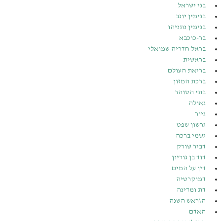
בני ישראל
בנימין יוגב
בנימין נתניהו
בר-כוכבא
בראל חדריה שמואלי
בראשית
בריאת העולם
ברכת המזון
בתי הסוהר
גאולה
גיור
גרשון שפט
גשמי ברכה
דביר שורק
דוד בן גוריון
דין על המים
דמוקרטיה
דת ומדינה
ה\ראש השנה
האדם