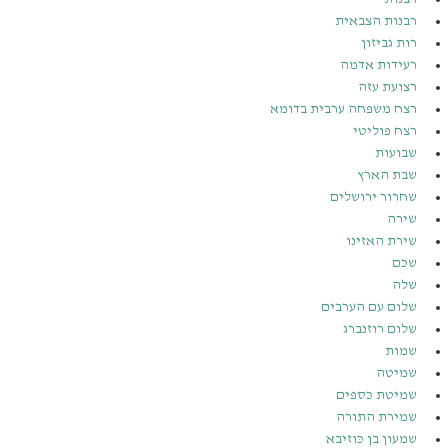
רבנות הצבאית
רות גביזון
רעידות אדמה
רצועת עזה
רצח משפחה ערבית בדומא
רצח פוליטי
שבועות
שבת הארץ
שחרור ירושלים
שירה
שירת האזינו
שכם
שלה
שלום עם הערבים
שלום רוזנברג
שמות
שמיטה
שמיטת כספים
שמירת התורה
שמעון בן כּוזיבא