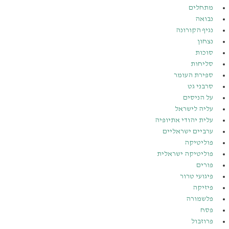
מתחלים
נבואה
נגיף הקורונה
נצחון
סוכות
סליחות
ספירת העומר
סרבני גט
על הניסים
עליה לישראל
עלית יהודי אתיופיה
ערביים ישראליים
פוליטיקה
פוליטיקה ישראלית
פורים
פיגועי טרור
פיזיקה
פלשמורה
פסח
פרוזבול