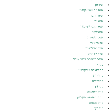
איראן
איתמר יעוז-קסט
איתן הבר
אמונה
אמנת גביזון-מדן
אמריקה
אנטישמיות
אפגניסטן
ארכיאולוגיה
ארץ ישראל
אתר המזבח בהר עיבל
בג”ץ
בהיהודה אלקלאי
בחירות
בחיריות
בטחון
בית המשפט
בית המשפט העליון
בית משפט
בני גנץ