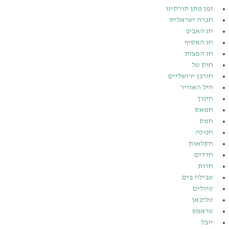
זמן מתן תורתינו
חברה ישראלית
חג האביב
חג האסיף
חג המצות
חוק טל
חורבן ירושליים
חיל האוויר
חינוך
חמאס
חמס
חנוכה
חקלאות
חרדים
חרות
טבילה בים
טיולים
טליבאן
טראמפ
יובל