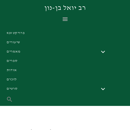
Skip
Skip
Skip
רב יואל בן-נון
to
to
to
primary
footer
main
navigation
content
פרויקט 929
שיעורים
מאמרים
ספרים
אודות
לזכרם
סרטים