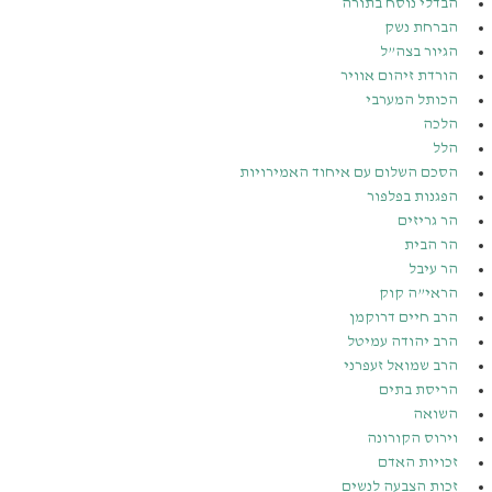
הבדלי נוסח בתורה
הברחת נשק
הגיור בצה”ל
הורדת זיהום אוויר
הכותל המערבי
הלכה
הלל
הסכם השלום עם איחוד האמירויות
הפגנות בפלפור
הר גריזים
הר הבית
הר עיבל
הראי”ה קוק
הרב חיים דרוקמן
הרב יהודה עמיטל
הרב שמואל זעפרני
הריסת בתים
השואה
וירוס הקורונה
זכויות האדם
זכות הצבעה לנשים