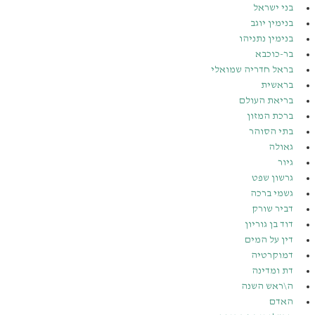
בני ישראל
בנימין יוגב
בנימין נתניהו
בר-כוכבא
בראל חדריה שמואלי
בראשית
בריאת העולם
ברכת המזון
בתי הסוהר
גאולה
גיור
גרשון שפט
גשמי ברכה
דביר שורק
דוד בן גוריון
דין על המים
דמוקרטיה
דת ומדינה
ה\ראש השנה
האדם