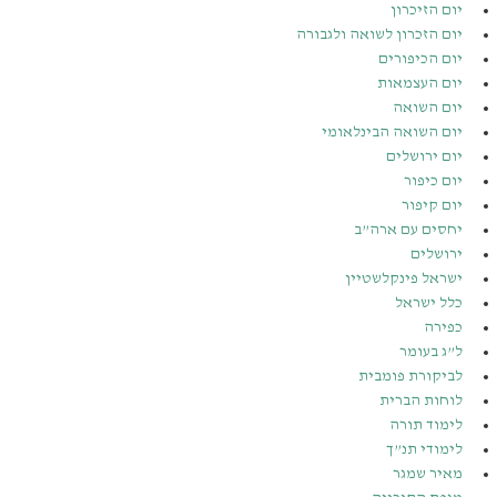
יום הזיכרון
יום הזכרון לשואה ולגבורה
יום הכיפורים
יום העצמאות
יום השואה
יום השואה הבינלאומי
יום ירושלים
יום כיפור
יום קיפור
יחסים עם ארה”ב
ירושלים
ישראל פינקלשטיין
כלל ישראל
כפירה
ל”ג בעומר
לביקורת פומבית
לוחות הברית
לימוד תורה
לימודי תנ”ך
מאיר שמגר