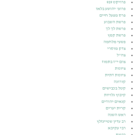
פרויקט 929
פרופ’ יהושע בלאו
פרס מפעל חיים
פרשת השבוע
פרשת לך לך
פרשת קמץ
פשעי מלחמה
צדק מוסרי
צה”ל
צום י”ז בתמוז
ציונות
ציונות דתית
קורונה
קטל בכבישים
קיבוץ גלויות
קנאים יהודים
קרית יערים
ראש השנה
רב עדין שטיינזלץ
רבי עקיבא
רבנות