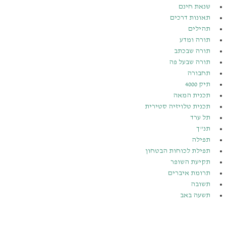
שנאת חינם
תאונות דרכים
תהילים
תורה ומדע
תורה שבכתב
תורה שבעל פה
תחבורה
תיק 4000
תכנית המאה
תכנית טלויזיה סטירית
תל ערד
תנ”ך
תפילה
תפילת לכוחות הבטחון
תקיעת השופר
תרומת איברים
תשובה
תשעה באב