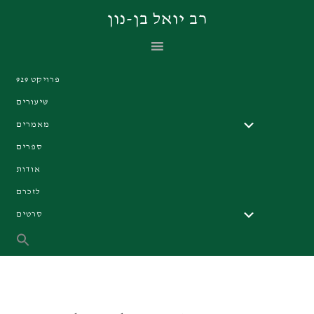
Skip
Skip
Skip
רב יואל בן-נון
to
to
to
primary
footer
main
navigation
content
פרויקט 929
שיעורים
מאמרים
ספרים
אודות
לזכרם
סרטים