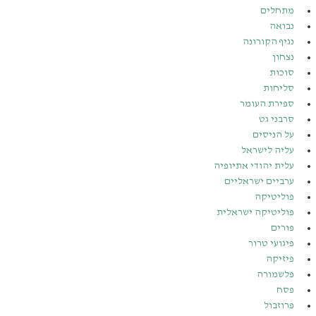
מתחלים
נבואה
נגיף הקורונה
נצחון
סוכות
סליחות
ספירת העומר
סרבני גט
על הניסים
עליה לישראל
עלית יהודי אתיופיה
ערביים ישראליים
פוליטיקה
פוליטיקה ישראלית
פורים
פיגועי טרור
פיזיקה
פלשמורה
פסח
פרוזבול