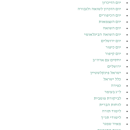
יום הזיכרון
יום הזכרון לשואה ולגבורה
יום הכיפורים
יום העצמאות
יום השואה
יום השואה הבינלאומי
יום ירושלים
יום כיפור
יום קיפור
יחסים עם ארה”ב
ירושלים
ישראל פינקלשטיין
כלל ישראל
כפירה
ל”ג בעומר
לביקורת פומבית
לוחות הברית
לימוד תורה
לימודי תנ”ך
מאיר שמגר