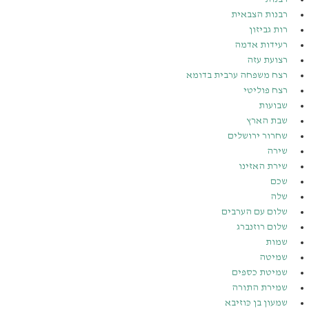
רבנות הצבאית
רות גביזון
רעידות אדמה
רצועת עזה
רצח משפחה ערבית בדומא
רצח פוליטי
שבועות
שבת הארץ
שחרור ירושלים
שירה
שירת האזינו
שכם
שלה
שלום עם הערבים
שלום רוזנברג
שמות
שמיטה
שמיטת כספים
שמירת התורה
שמעון בן כּוזיבא