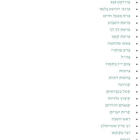
פרויקט 929
פרופ’ יהושע בלאו
פרס מפעל חיים
פרשת השבוע
פרשת לך לך
פרשת קמץ
פשעי מלחמה
צדק מוסרי
צה”ל
צום י”ז בתמוז
ציונות
ציונות דתית
קורונה
קטל בכבישים
קיבוץ גלויות
קנאים יהודים
קרית יערים
ראש השנה
רב עדין שטיינזלץ
רבי עקיבא
רבנות