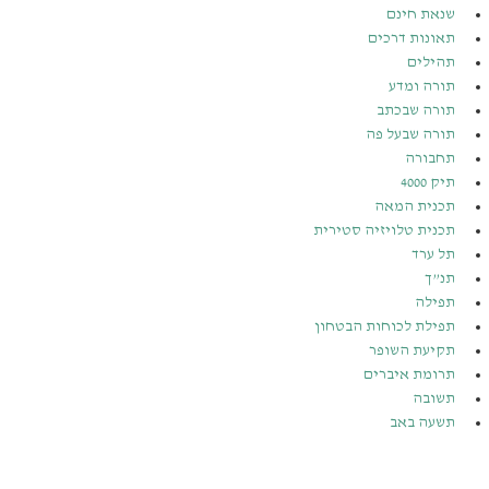
שנאת חינם
תאונות דרכים
תהילים
תורה ומדע
תורה שבכתב
תורה שבעל פה
תחבורה
תיק 4000
תכנית המאה
תכנית טלויזיה סטירית
תל ערד
תנ”ך
תפילה
תפילת לכוחות הבטחון
תקיעת השופר
תרומת איברים
תשובה
תשעה באב