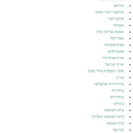
איראן
איתמר יעוז-קסט
איתן הבר
אמונה
אמנת גביזון-מדן
אמריקה
אנטישמיות
אפגניסטן
ארכיאולוגיה
ארץ ישראל
אתר המזבח בהר עיבל
בג”ץ
בהיהודה אלקלאי
בחירות
בחיריות
בטחון
בית המשפט
בית המשפט העליון
בית משפט
בני גנץ