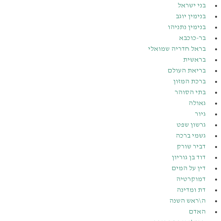
בני ישראל
בנימין יוגב
בנימין נתניהו
בר-כוכבא
בראל חדריה שמואלי
בראשית
בריאת העולם
ברכת המזון
בתי הסוהר
גאולה
גיור
גרשון שפט
גשמי ברכה
דביר שורק
דוד בן גוריון
דין על המים
דמוקרטיה
דת ומדינה
ה\ראש השנה
האדם