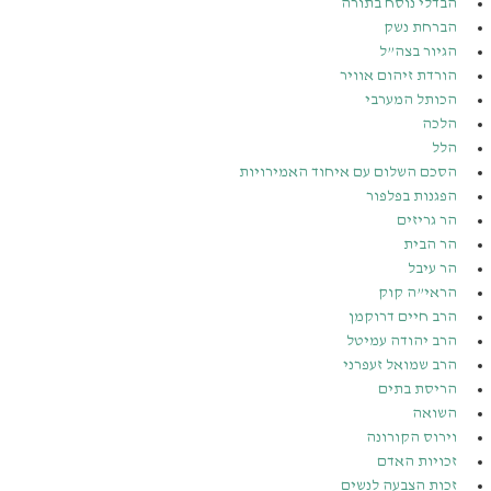
הבדלי נוסח בתורה
הברחת נשק
הגיור בצה”ל
הורדת זיהום אוויר
הכותל המערבי
הלכה
הלל
הסכם השלום עם איחוד האמירויות
הפגנות בפלפור
הר גריזים
הר הבית
הר עיבל
הראי”ה קוק
הרב חיים דרוקמן
הרב יהודה עמיטל
הרב שמואל זעפרני
הריסת בתים
השואה
וירוס הקורונה
זכויות האדם
זכות הצבעה לנשים