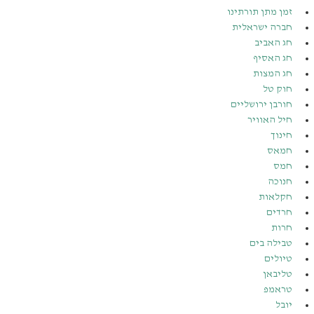
זמן מתן תורתינו
חברה ישראלית
חג האביב
חג האסיף
חג המצות
חוק טל
חורבן ירושליים
חיל האוויר
חינוך
חמאס
חמס
חנוכה
חקלאות
חרדים
חרות
טבילה בים
טיולים
טליבאן
טראמפ
יובל