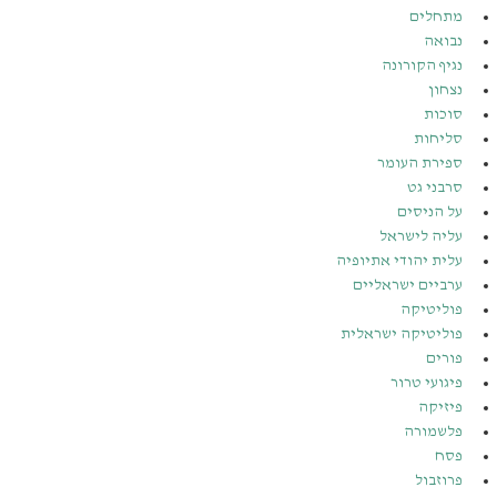
מתחלים
נבואה
נגיף הקורונה
נצחון
סוכות
סליחות
ספירת העומר
סרבני גט
על הניסים
עליה לישראל
עלית יהודי אתיופיה
ערביים ישראליים
פוליטיקה
פוליטיקה ישראלית
פורים
פיגועי טרור
פיזיקה
פלשמורה
פסח
פרוזבול