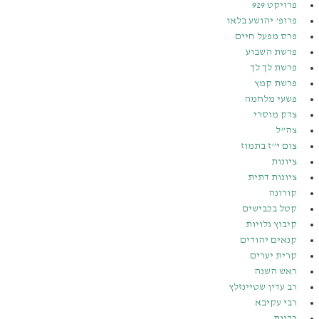
פרויקט 929
פרופ’ יהושע בלאו
פרס מפעל חיים
פרשת השבוע
פרשת לך לך
פרשת קמץ
פשעי מלחמה
צדק מוסרי
צה”ל
צום י”ז בתמוז
ציונות
ציונות דתית
קורונה
קטל בכבישים
קיבוץ גלויות
קנאים יהודים
קרית יערים
ראש השנה
רב עדין שטיינזלץ
רבי עקיבא
רבנות