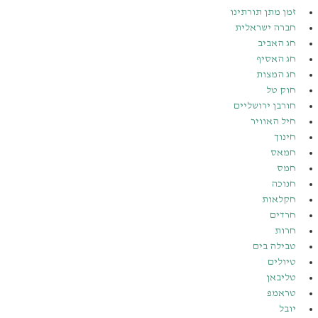
זמן מתן תורתינו
חברה ישראלית
חג האביב
חג האסיף
חג המצות
חוק טל
חורבן ירושליים
חיל האוויר
חינוך
חמאס
חמס
חנוכה
חקלאות
חרדים
חרות
טבילה בים
טיולים
טליבאן
טראמפ
יובל