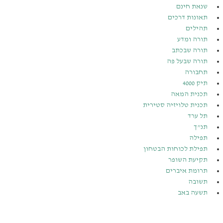
שנאת חינם
תאונות דרכים
תהילים
תורה ומדע
תורה שבכתב
תורה שבעל פה
תחבורה
תיק 4000
תכנית המאה
תכנית טלויזיה סטירית
תל ערד
תנ”ך
תפילה
תפילת לכוחות הבטחון
תקיעת השופר
תרומת איברים
תשובה
תשעה באב