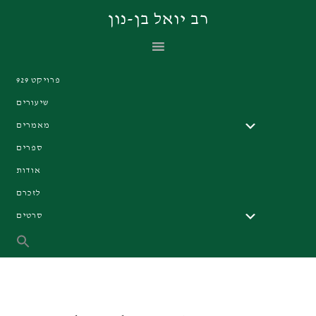
Skip
Skip
Skip
רב יואל בן-נון
to
to
to
primary
footer
main
navigation
content
פרויקט 929
שיעורים
מאמרים
ספרים
אודות
לזכרם
סרטים