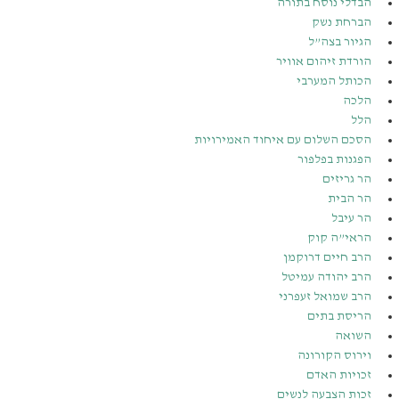
הבדלי נוסח בתורה
הברחת נשק
הגיור בצה”ל
הורדת זיהום אוויר
הכותל המערבי
הלכה
הלל
הסכם השלום עם איחוד האמירויות
הפגנות בפלפור
הר גריזים
הר הבית
הר עיבל
הראי”ה קוק
הרב חיים דרוקמן
הרב יהודה עמיטל
הרב שמואל זעפרני
הריסת בתים
השואה
וירוס הקורונה
זכויות האדם
זכות הצבעה לנשים