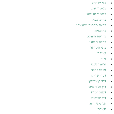
בני ישראל
בנימין יוגב
בנימין נתניהו
בר-כוכבא
בראל חדריה שמואלי
בראשית
בריאת העולם
ברכת המזון
בתי הסוהר
גאולה
גיור
גרשון שפט
גשמי ברכה
דביר שורק
דוד בן גוריון
דין על המים
דמוקרטיה
דת ומדינה
ה\ראש השנה
האדם