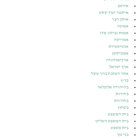
איראן
איתמר יעוז-קסט
איתן הבר
אמונה
אמנת גביזון-מדן
אמריקה
אנטישמיות
אפגניסטן
ארכיאולוגיה
ארץ ישראל
אתר המזבח בהר עיבל
בג”ץ
בהיהודה אלקלאי
בחירות
בחיריות
בטחון
בית המשפט
בית המשפט העליון
בית משפט
בני גנץ