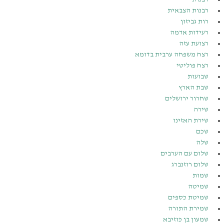
רבנות הצבאית
רות גביזון
רעידות אדמה
רצועת עזה
רצח משפחה ערבית בדומא
רצח פוליטי
שבועות
שבת הארץ
שחרור ירושלים
שירה
שירת האזינו
שכם
שלה
שלום עם הערבים
שלום רוזנברג
שמות
שמיטה
שמיטת כספים
שמירת התורה
שמעון בן כּוזיבא