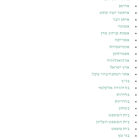
איראן
איתמר יעוז-קסט
איתן הבר
אמונה
אמנת גביזון-מדן
אמריקה
אנטישמיות
אפגניסטן
ארכיאולוגיה
ארץ ישראל
אתר המזבח בהר עיבל
בג”ץ
בהיהודה אלקלאי
בחירות
בחיריות
בטחון
בית המשפט
בית המשפט העליון
בית משפט
בני גנץ