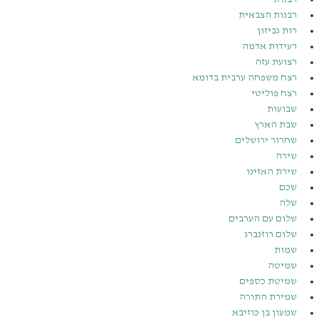
רבנות הצבאית
רות גביזון
רעידות אדמה
רצועת עזה
רצח משפחה ערבית בדומא
רצח פוליטי
שבועות
שבת הארץ
שחרור ירושלים
שירה
שירת האזינו
שכם
שלה
שלום עם הערבים
שלום רוזנברג
שמות
שמיטה
שמיטת כספים
שמירת התורה
שמעון בן כּוזיבא