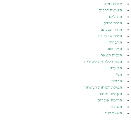
שנאת חינם
תאונות דרכים
תהילים
תורה ומדע
תורה שבכתב
תורה שבעל פה
תחבורה
תיק 4000
תכנית המאה
תכנית טלויזיה סטירית
תל ערד
תנ”ך
תפילה
תפילת לכוחות הבטחון
תקיעת השופר
תרומת איברים
תשובה
תשעה באב