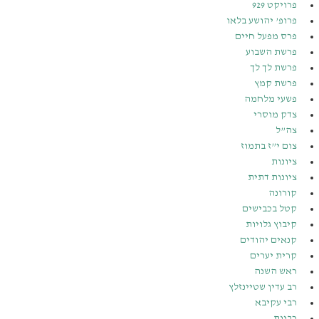
פרויקט 929
פרופ’ יהושע בלאו
פרס מפעל חיים
פרשת השבוע
פרשת לך לך
פרשת קמץ
פשעי מלחמה
צדק מוסרי
צה”ל
צום י”ז בתמוז
ציונות
ציונות דתית
קורונה
קטל בכבישים
קיבוץ גלויות
קנאים יהודים
קרית יערים
ראש השנה
רב עדין שטיינזלץ
רבי עקיבא
רבנות