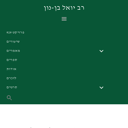
Skip
Skip
Skip
רב יואל בן-נון
to
to
to
primary
footer
main
navigation
content
פרויקט 929
שיעורים
מאמרים
ספרים
אודות
לזכרם
סרטים