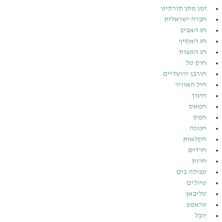
זמן מתן תורתינו
חברה ישראלית
חג האביב
חג האסיף
חג המצות
חוק טל
חורבן ירושליים
חיל האוויר
חינוך
חמאס
חמס
חנוכה
חקלאות
חרדים
חרות
טבילה בים
טיולים
טליבאן
טראמפ
יובל