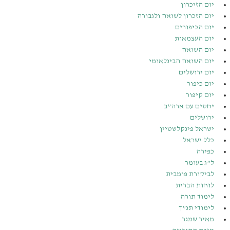
יום הזיכרון
יום הזכרון לשואה ולגבורה
יום הכיפורים
יום העצמאות
יום השואה
יום השואה הבינלאומי
יום ירושלים
יום כיפור
יום קיפור
יחסים עם ארה”ב
ירושלים
ישראל פינקלשטיין
כלל ישראל
כפירה
ל”ג בעומר
לביקורת פומבית
לוחות הברית
לימוד תורה
לימודי תנ”ך
מאיר שמגר