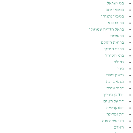
בני ישראל
בנימין יוגב
בנימין נתניהו
בר-כוכבא
בראל חדריה שמואלי
בראשית
בריאת העולם
ברכת המזון
בתי הסוהר
גאולה
גיור
גרשון שפט
גשמי ברכה
דביר שורק
דוד בן גוריון
דין על המים
דמוקרטיה
דת ומדינה
ה\ראש השנה
האדם