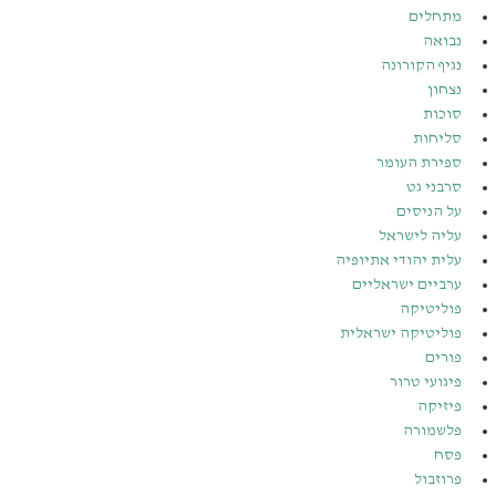
מתחלים
נבואה
נגיף הקורונה
נצחון
סוכות
סליחות
ספירת העומר
סרבני גט
על הניסים
עליה לישראל
עלית יהודי אתיופיה
ערביים ישראליים
פוליטיקה
פוליטיקה ישראלית
פורים
פיגועי טרור
פיזיקה
פלשמורה
פסח
פרוזבול