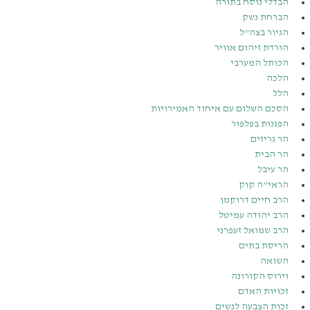
הבדלי נוסח בתורה
הברחת נשק
הגיור בצה”ל
הורדת זיהום אוויר
הכותל המערבי
הלכה
הלל
הסכם השלום עם איחוד האמירויות
הפגנות בפלפור
הר גריזים
הר הבית
הר עיבל
הראי”ה קוק
הרב חיים דרוקמן
הרב יהודה עמיטל
הרב שמואל זעפרני
הריסת בתים
השואה
וירוס הקורונה
זכויות האדם
זכות הצבעה לנשים