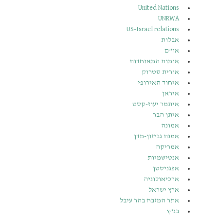
United Nations
UNRWA
US-Israel relations
אבלות
או”ם
אומות המאוחדות
אורית סטרוק
איחוד האירופי
איראן
איתמר יעוז-קסט
איתן הבר
אמונה
אמנת גביזון-מדן
אמריקה
אנטישמיות
אפגניסטן
ארכיאולוגיה
ארץ ישראל
אתר המזבח בהר עיבל
בג”ץ