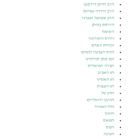
הרב חיים דרוקמן
הרב יהודה עמיטל
הרב שמואל זעפרני
הריסת בתים
השואה
וירוס הקורונה
זכויות האדם
זכות הצבעה לנשים
זמן מתן תורתינו
חברה ישראלית
חג האביב
חג האסיף
חג המצות
חוק טל
חורבן ירושליים
חיל האוויר
חינוך
חמאס
חמס
חנוכה