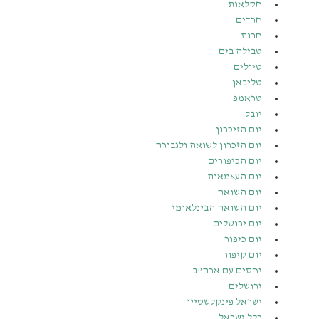
חקלאות
חרדים
חרות
טבילה בים
טיולים
טליבאן
טראמפ
יובל
יום הזיכרון
יום הזכרון לשואה ולגבורה
יום הכיפורים
יום העצמאות
יום השואה
יום השואה הבינלאומי
יום ירושלים
יום כיפור
יום קיפור
יחסים עם ארה”ב
ירושלים
ישראל פינקלשטיין
כלל ישראל