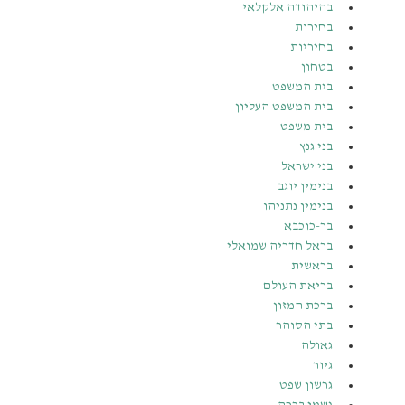
בהיהודה אלקלאי
בחירות
בחיריות
בטחון
בית המשפט
בית המשפט העליון
בית משפט
בני גנץ
בני ישראל
בנימין יוגב
בנימין נתניהו
בר-כוכבא
בראל חדריה שמואלי
בראשית
בריאת העולם
ברכת המזון
בתי הסוהר
גאולה
גיור
גרשון שפט