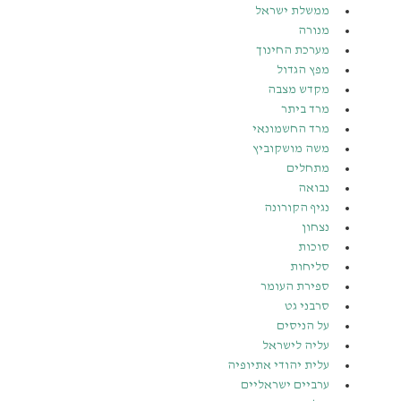
ממשלת ישראל
מנורה
מערכת החינוך
מפץ הגדול
מקדש מצבה
מרד ביתר
מרד החשמונאי
משה מושקוביץ
מתחלים
נבואה
נגיף הקורונה
נצחון
סוכות
סליחות
ספירת העומר
סרבני גט
על הניסים
עליה לישראל
עלית יהודי אתיופיה
ערביים ישראליים