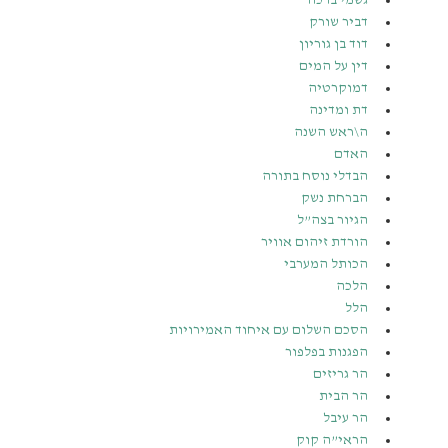
גשמי ברכה
דביר שורק
דוד בן גוריון
דין על המים
דמוקרטיה
דת ומדינה
ה\ראש השנה
האדם
הבדלי נוסח בתורה
הברחת נשק
הגיור בצה”ל
הורדת זיהום אוויר
הכותל המערבי
הלכה
הלל
הסכם השלום עם איחוד האמירויות
הפגנות בפלפור
הר גריזים
הר הבית
הר עיבל
הראי”ה קוק