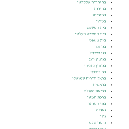
בהיהודה אלקלאי
בחירות
בחיריות
בטחון
בית המשפט
בית המשפט העליון
בית משפט
בני גנץ
בני ישראל
בנימין יוגב
בנימין נתניהו
בר-כוכבא
בראל חדריה שמואלי
בראשית
בריאת העולם
ברכת המזון
בתי הסוהר
גאולה
גיור
גרשון שפט