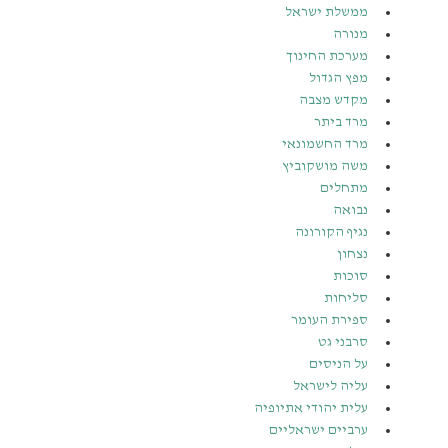
ממשלת ישראל
מנורה
מערכת החינוך
מפץ הגדול
מקדש מצבה
מרד ביתר
מרד החשמונאי
משה מושקוביץ
מתחלים
נבואה
נגיף הקורונה
נצחון
סוכות
סליחות
ספירת העומר
סרבני גט
על הניסים
עליה לישראל
עלית יהודי אתיופיה
ערביים ישראליים