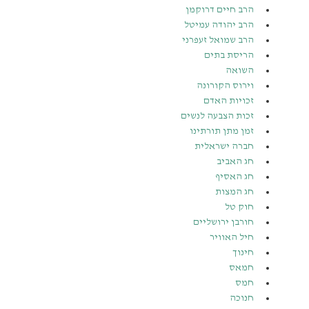
הרב חיים דרוקמן
הרב יהודה עמיטל
הרב שמואל זעפרני
הריסת בתים
השואה
וירוס הקורונה
זכויות האדם
זכות הצבעה לנשים
זמן מתן תורתינו
חברה ישראלית
חג האביב
חג האסיף
חג המצות
חוק טל
חורבן ירושליים
חיל האוויר
חינוך
חמאס
חמס
חנוכה