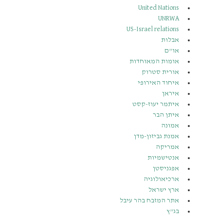
United Nations
UNRWA
US-Israel relations
אבלות
או”ם
אומות המאוחדות
אורית סטרוק
איחוד האירופי
איראן
איתמר יעוז-קסט
איתן הבר
אמונה
אמנת גביזון-מדן
אמריקה
אנטישמיות
אפגניסטן
ארכיאולוגיה
ארץ ישראל
אתר המזבח בהר עיבל
בג”ץ