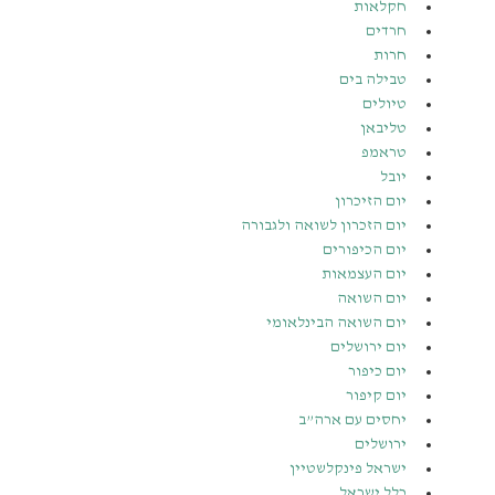
חקלאות
חרדים
חרות
טבילה בים
טיולים
טליבאן
טראמפ
יובל
יום הזיכרון
יום הזכרון לשואה ולגבורה
יום הכיפורים
יום העצמאות
יום השואה
יום השואה הבינלאומי
יום ירושלים
יום כיפור
יום קיפור
יחסים עם ארה”ב
ירושלים
ישראל פינקלשטיין
כלל ישראל