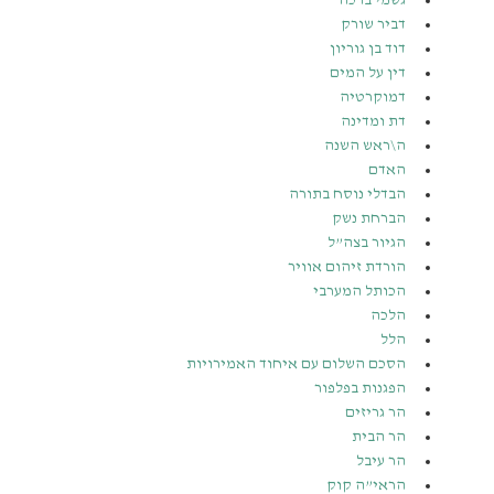
גשמי ברכה
דביר שורק
דוד בן גוריון
דין על המים
דמוקרטיה
דת ומדינה
ה\ראש השנה
האדם
הבדלי נוסח בתורה
הברחת נשק
הגיור בצה”ל
הורדת זיהום אוויר
הכותל המערבי
הלכה
הלל
הסכם השלום עם איחוד האמירויות
הפגנות בפלפור
הר גריזים
הר הבית
הר עיבל
הראי”ה קוק